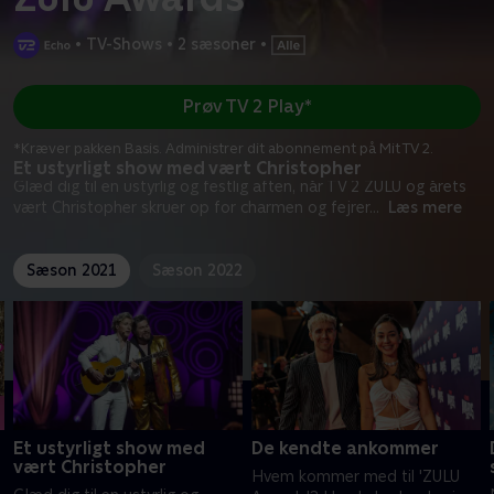
•
TV-Shows
•
2 sæsoner
•
Prøv TV 2 Play*
*Kræver pakken Basis. Administrer dit abonnement på Mit TV 2.
Et ustyrligt show med vært Christopher
Glæd dig til en ustyrlig og festlig aften, når TV 2 ZULU og årets
vært Christopher skruer op for charmen og fejrer
...
Læs mere
Sæson 2021
Sæson 2022
Et ustyrligt show med
De kendte ankommer
vært Christopher
Hvem kommer med til 'ZULU