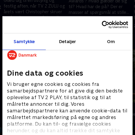
Glæd dig til en ustyrlig og
Awards'? Hvad glæder de sig
festlig aften, når TV 2 ZULU og
g
til? Hvad har de på? Der er
årets vært Christopher skruer
masser af spørgsmål at stille
op for charmen og fejrer alt
h
på den røde løber inden årets
20. februar 2022 • 29 min
det fedeste fra det forgangne
awardshow
2. maj 2021 • 110 min
år. .
Andre så også
Samtykke
Detaljer
Om
Dine data og cookies
Vi bruger egne cookies og cookies fra
samarbejdspartnere for at give dig den bedste
oplevelse af TV 2 PLAY, til statistik og til at
målrette annoncer til dig. Vores
Zulu Surprise
Natholdet
samarbejdspartnere kan anvende cookie-data til
TV-Shows • 1 sæsoner
TV-Shows • 1 s
målrettet markedsføring på egne og andres
platforme. Du kan til- og fravælge cookies
herunder, og du kan altid trække dit samtykke