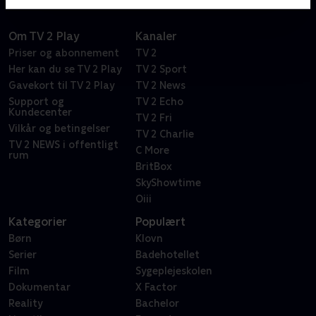
Om TV 2 Play
Kanaler
Priser og abonnement
TV 2
Her kan du se TV 2 Play
TV 2 Sport
Gavekort til TV 2 Play
TV 2 News
Support og
TV 2 Echo
Kundecenter
TV 2 Fri
Vilkår og betingelser
TV 2 Charlie
TV 2 NEWS i offentligt
C More
rum
BritBox
SkyShowtime
Oiii
Kategorier
Populært
Børn
Klovn
Serier
Badehotellet
Film
Sygeplejeskolen
Dokumentar
X Factor
Reality
Bachelor