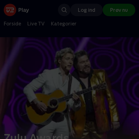
Log ind
Prøv nu
Forside
Live TV
Kategorier
Zulu Awards