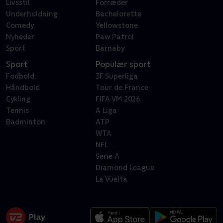
Livsstil
Forræder
Underholdning
Bachelorette
Comedy
Yellowstone
Nyheder
Paw Patrol
Sport
Barnaby
Sport
Populær sport
Fodbold
3F Superliga
Håndbold
Tour de France
Cykling
FIFA VM 2026
Tennis
A Liga
Badminton
ATP
WTA
NFL
Serie A
Diamond League
La Vuelta