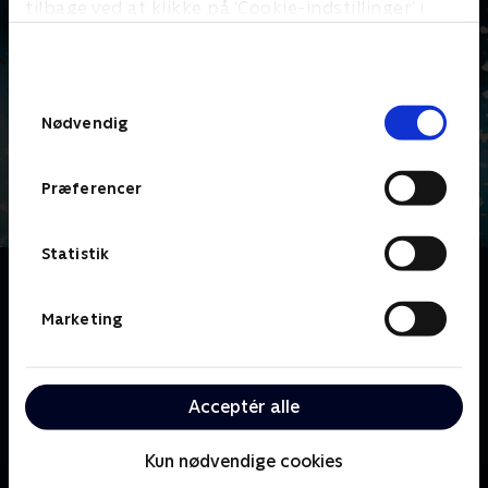
tilbage ved at klikke på ’Cookie-indstillinger’ i
bunden af siden. Læs mere om hvordan TV 2
behandler dine oplysninger i
TV 2s privatlivspolitik
.
Samtykkevalg
Nødvendig
Præferencer
Statistik
Om Zulu Awards
Zulu Awards er TV 2 Zulus bud på en alternativ
Marketing
prisuddeling, hvor alt det fedeste inden for alt det
fede bliver fundet og får en fin ZULU-mand! Fra tv-
programmer, henover værter til de ting, som alle
Acceptér alle
taler om - Zulu Award'en er den bedste pris, du kan
få!.
Kun nødvendige cookies