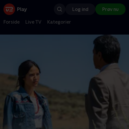
Log ind
Prøv nu
Forside
Live TV
Kategorier