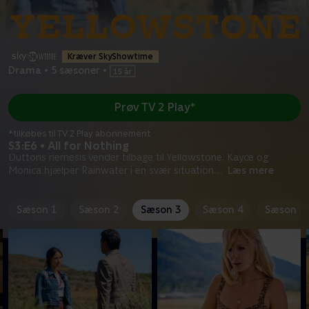
Kræver SkyShowtime
Drama
•
5 sæsoner
•
Prøv TV 2 Play*
*tilkøbes til TV 2 Play abonnement
S3:E6 • All for Nothing
Duttons nemesis vender tilbage til Yellowstone. Kayce og
Monica hjælper Rainwater i en svær situation.
...
Læs mere
Sæson 1
Sæson 2
Sæson 3
Sæson 4
Sæson 5