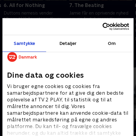
s
6. All for Nothing
7. The Beating
Duttons nemesis vender
Jamie får en oprivende nyhed
tilbage til Yellowstone. Kayce
om sin fortid, mens Kayce
og Monica hjælper Rainwater i
sporer en kvægtyv. Beth går
i
en svær situation.
sammen med en advokat om
Pengefolkene forsøger at
at kæmpe mod de selskaber,
1. juli 2021 • 35 min
1. juli 2021 • 41 min
sprede splid i Dutton-familien.
der vil overtage ranchen.
Samtykke
Detaljer
Om
Andre så også
Dine data og cookies
Vi bruger egne cookies og cookies fra
samarbejdspartnere for at give dig den bedste
oplevelse af TV 2 PLAY, til statistik og til at
målrette annoncer til dig. Vores
samarbejdspartnere kan anvende cookie-data til
målrettet markedsføring på egne og andres
Luftens læger
Norskov
platforme. Du kan til- og fravælge cookies
herunder, og du kan altid trække dit samtykke
Drama • 3 sæsoner
Drama • 2 sæso