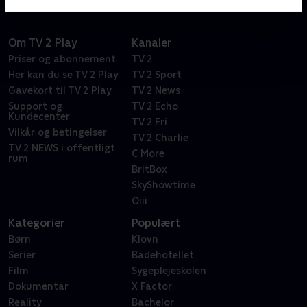
Om TV 2 Play
Kanaler
Priser og abonnement
TV 2
Her kan du se TV 2 Play
TV 2 Sport
Gavekort til TV 2 Play
TV 2 News
Support og
TV 2 Echo
Kundecenter
TV 2 Fri
Vilkår og betingelser
TV 2 Charlie
TV 2 NEWS i offentligt
C More
rum
BritBox
SkyShowtime
Oiii
Kategorier
Populært
Børn
Klovn
Serier
Badehotellet
Film
Sygeplejeskolen
Dokumentar
X Factor
Reality
Bachelor