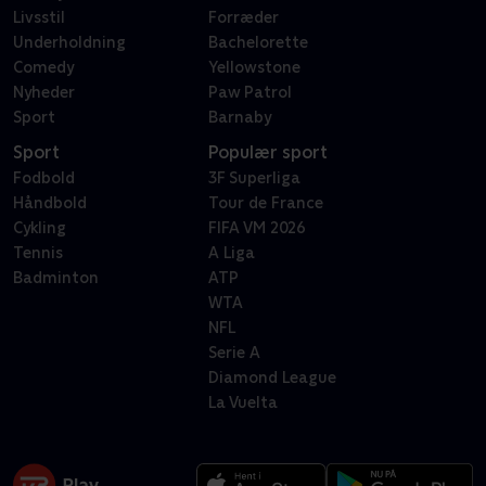
Livsstil
Forræder
Underholdning
Bachelorette
Comedy
Yellowstone
Nyheder
Paw Patrol
Sport
Barnaby
Sport
Populær sport
Fodbold
3F Superliga
Håndbold
Tour de France
Cykling
FIFA VM 2026
Tennis
A Liga
Badminton
ATP
WTA
NFL
Serie A
Diamond League
La Vuelta