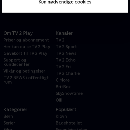
Kun nødvendige cookies
ranch og formue.
Om TV 2 Play
Kanaler
Priser og abonnement
TV 2
Her kan du se TV 2 Play
TV 2 Sport
Gavekort til TV 2 Play
TV 2 News
Support og
TV 2 Echo
Kundecenter
TV 2 Fri
Vilkår og betingelser
TV 2 Charlie
TV 2 NEWS i offentligt
C More
rum
BritBox
SkyShowtime
Oiii
Kategorier
Populært
Børn
Klovn
Serier
Badehotellet
Film
Sygeplejeskolen