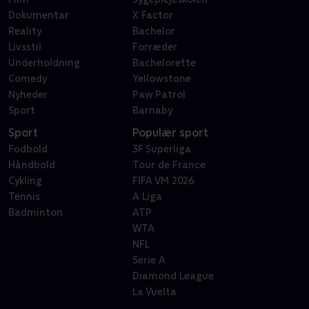
Dokumentar
X Factor
Reality
Bachelor
Livsstil
Forræder
Underholdning
Bachelorette
Comedy
Yellowstone
Nyheder
Paw Patrol
Sport
Barnaby
Sport
Populær sport
Fodbold
3F Superliga
Håndbold
Tour de France
Cykling
FIFA VM 2026
Tennis
A Liga
Badminton
ATP
WTA
NFL
Serie A
Diamond League
La Vuelta