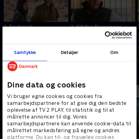
1. Daybreak
2. Kill the Messenger
Kevin Costner spiller John
Da støvet har lagt sig, skal
Dutton, som er patriarken i en
Duttons forholde sig til de
familie i Montana og ejer af
mulige konsekvenser. John
Samtykke
Detaljer
Om
den største ranch i USA.
indhenter en tjeneste, og Jamie
mødes med guvernøren for at
1. juli 2021 • 88 min
1. juli 2021 • 45 min
begrænse skaden.
Andre så også
Dine data og cookies
Vi bruger egne cookies og cookies fra
samarbejdspartnere for at give dig den bedste
oplevelse af TV 2 PLAY, til statistik og til at
målrette annoncer til dig. Vores
samarbejdspartnere kan anvende cookie-data til
målrettet markedsføring på egne og andres
platforme. Du kan til- og fravælge cookies