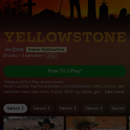
Kræver SkyShowtime
Drama
•
5 sæsoner
•
Prøv TV 2 Play*
*tilkøbes til TV 2 Play abonnement
Kevin Costner har hovedrollen som patriarken John Dutton, der
sammen med sine børn, Kayce, Beth og Jamie, gør
...
Læs mere
Sæson 1
Sæson 2
Sæson 3
Sæson 4
Sæson 5