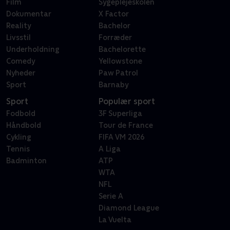
Film
Sygeplejeskolen
Dokumentar
X Factor
Reality
Bachelor
Livsstil
Forræder
Underholdning
Bachelorette
Comedy
Yellowstone
Nyheder
Paw Patrol
Sport
Barnaby
Sport
Populær sport
Fodbold
3F Superliga
Håndbold
Tour de France
Cykling
FIFA VM 2026
Tennis
A Liga
Badminton
ATP
WTA
NFL
Serie A
Diamond League
La Vuelta