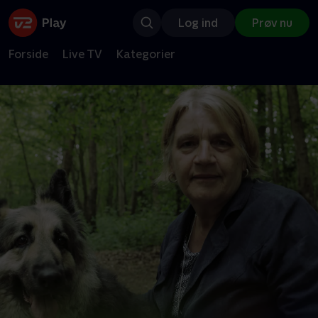
Log ind
Prøv nu
Forside
Live TV
Kategorier