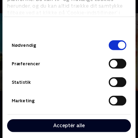
herunder, og du kan altid trække dit samtykke
tilbage ved at klikke på ’Cookie-indstillinger’ i
bunden af siden. Læs mere om hvordan TV 2
behandler dine oplysninger i
TV 2s privatlivspolitik
.
Samtykkevalg
Nødvendig
Præferencer
Statistik
Om Who Killed Lin and Megan Russell
Marketing
Vi kigger på den komplekse historie om de
chokerende mord på Lin Russell og hendes datter
Megan i 1996 og den endelige appel fra Michael
Acceptér alle
Stones, manden, der blev idømt tre livstidsdomme
for drabene, men som gennem 25 år har fastholdt