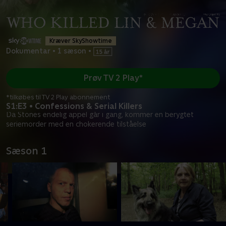
Kræver SkyShowtime
Dokumentar
•
1 sæson
•
Prøv TV 2 Play*
*tilkøbes til TV 2 Play abonnement
S1:E3 • Confessions & Serial Killers
Da Stones endelig appel går i gang, kommer en berygtet
seriemorder med en chokerende tilståelse
Sæson 1