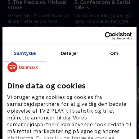
2. The Media vs. Michael
3. Confessions & Serial
Stone
Killers
En fængslet Michael Stone og
Da Stones endelig appel går i
andre fortæller om hans
gang, kommer en berygtet
dramatiske retssag og dom i
seriemorder med en
1998
chokerende tilståelse
27. oktober 2023 • 44 min
27. oktober 2023 • 46 min
Samtykke
Detaljer
Om
Andre så også
Dine data og cookies
Vi bruger egne cookies og cookies fra
samarbejdspartnere for at give dig den bedste
oplevelse af TV 2 PLAY, til statistik og til at
målrette annoncer til dig. Vores
samarbejdspartnere kan anvende cookie-data til
Thailand - himmel eller helvede?
Som sunket i
målrettet markedsføring på egne og andres
Dokumentar • 1 sæsoner
Dokumentar
platforme. Du kan til- og fravælge cookies