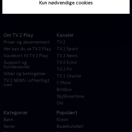
Kun nødvendige cookies
sin egen uskyld
Om TV 2 Play
Kanaler
Priser og abonnement
TV 2
Her kan du se TV 2 Play
TV 2 Sport
Gavekort til TV 2 Play
TV 2 News
Support og
TV 2 Echo
Kundecenter
TV 2 Fri
Vilkår og betingelser
TV 2 Charlie
TV 2 NEWS i offentligt
C More
rum
BritBox
SkyShowtime
Oiii
Kategorier
Populært
Børn
Klovn
Serier
Badehotellet