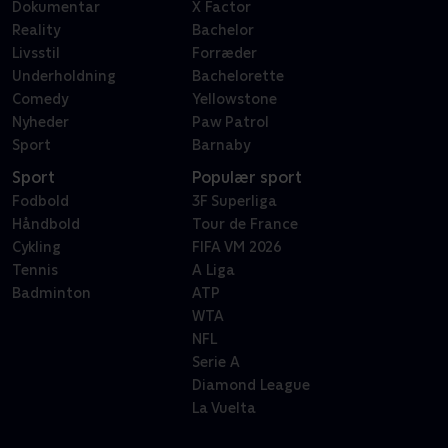
Dokumentar
X Factor
Reality
Bachelor
Livsstil
Forræder
Underholdning
Bachelorette
Comedy
Yellowstone
Nyheder
Paw Patrol
Sport
Barnaby
Sport
Populær sport
Fodbold
3F Superliga
Håndbold
Tour de France
Cykling
FIFA VM 2026
Tennis
A Liga
Badminton
ATP
WTA
NFL
Serie A
Diamond League
La Vuelta