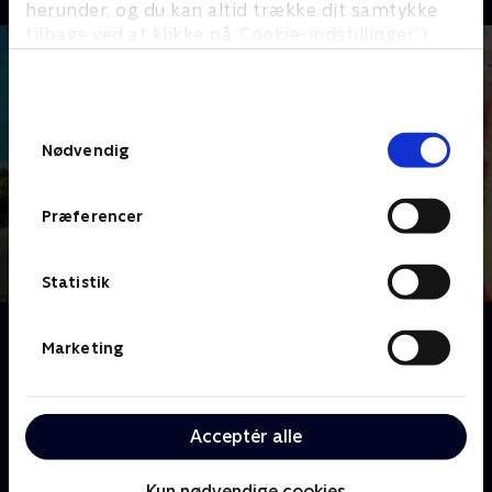
herunder, og du kan altid trække dit samtykke
tilbage ved at klikke på ’Cookie-indstillinger’ i
bunden af siden. Læs mere om hvordan TV 2
behandler dine oplysninger i
TV 2s privatlivspolitik
.
Samtykkevalg
Nødvendig
Præferencer
Statistik
Om Who Killed Lin and Megan Russell
Marketing
Vi kigger på den komplekse historie om de
chokerende mord på Lin Russell og hendes datter
Megan i 1996 og den endelige appel fra Michael
Acceptér alle
Stones, manden, der blev idømt tre livstidsdomme
for drabene, men som gennem 25 år har fastholdt
Kun nødvendige cookies
sin egen uskyld