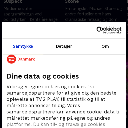
Suspect
Stone
Medierne stiller
En fængslet Michael Stone og
spørgsmålstegn ved
andre fortæller om hans
politistyrken i Kents årelange
dramatiske retssag og dom i
jagt på Lin og Megans
1998
drabsmand
27. oktober 2023 • 44 min
27. oktober 2023 • 44 min
Samtykke
Detaljer
Om
Andre så også
Dine data og cookies
Vi bruger egne cookies og cookies fra
samarbejdspartnere for at give dig den bedste
oplevelse af TV 2 PLAY, til statistik og til at
målrette annoncer til dig. Vores
Hvorfor slog du vores mor ihjel?
Danish Dyna
samarbejdspartnere kan anvende cookie-data til
Dokumentar • 1 sæsoner
Dokumentar • 1
målrettet markedsføring på egne og andres
platforme. Du kan til- og fravælge cookies