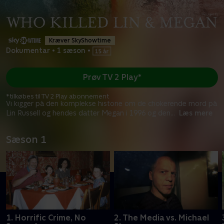
Kræver SkyShowtime
Dokumentar
•
1 sæson
•
Prøv TV 2 Play*
*tilkøbes til TV 2 Play abonnement
Vi kigger på den komplekse historie om de chokerende mord på
Lin Russell og hendes datter Megan i 1996 og den
...
Læs mere
Sæson 1
1. Horrific Crime, No
2. The Media vs. Michael