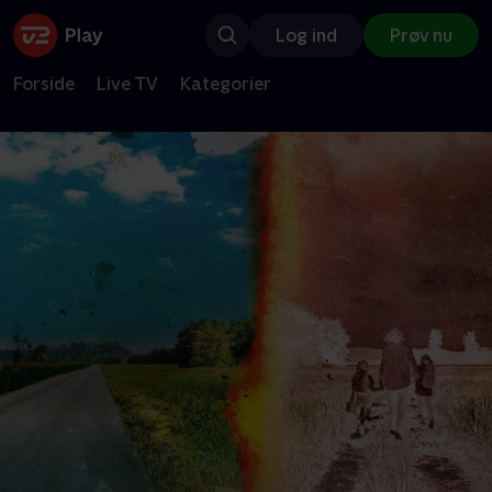
Log ind
Prøv nu
Forside
Live TV
Kategorier