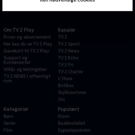
Om TV 2 Play
Kanaler
Priser og abonnement
TV 2
Her kan du se TV 2 Play
TV 2 Sport
Gavekort til TV 2 Play
TV 2 News
Support og
TV 2 Echo
Kundecenter
TV 2 Fri
Vilkår og betingelser
TV 2 Charlie
TV 2 NEWS i offentligt
C More
rum
BritBox
SkyShowtime
Oiii
Kategorier
Populært
Børn
Klovn
Serier
Badehotellet
Film
Sygeplejeskolen