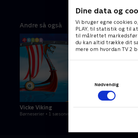
Dine data og coo
Vi bruger egne cookies o
Andre så også
PLAY, til statistik og ti
til målrettet markedsfør
du kan altid trække dit s
mere om hvordan TV 2 be
Nødvendig
Vicke Viking
Børneserier • 1 sæsoner