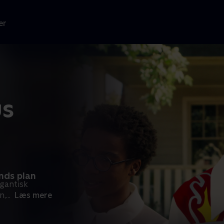
er
us
ands plan
igantisk
n,
...
Læs mere