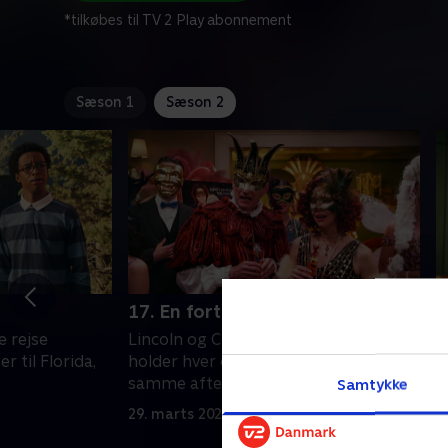
*tilkøbes til TV 2 Play abonnement
Sæson 1
Sæson 2
17. En fortælling om tre fester
1
e rejse
Lincoln og Clyde, Lori og Leni, og Lucy
L
r til Florida,
holder hver deres fest - alle på den
t
samme aften
A
Samtykke
s
29. marts 2025 • 21 min
a
2