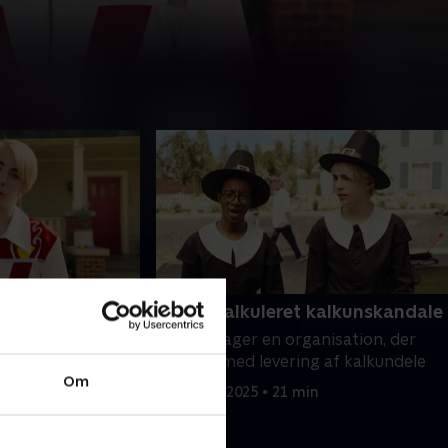
iske uheld: en
20. En kalkuleret kalkunskandale
Lola opdager en organisation, der
lan om at kaste sig
svindler med levering af kalkundele
 cykelrampe går
Om
29. marts 2025 • 21 min
ige ven, Hudson,