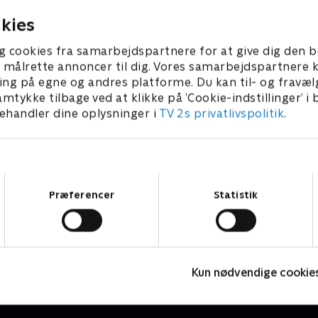
29. marts 2025 • 21 m
kies
g cookies fra samarbejdspartnere for at give dig den b
l at målrette annoncer til dig. Vores samarbejdspartner
ing på egne og andres platforme. Du kan til- og fravæl
amtykke tilbage ved at klikke på ’Cookie-indstillinger’ i
handler dine oplysninger i
TV 2s privatlivspolitik
.
Samtykkevalg
Præferencer
Statistik
Olly & Lea
M
Børneserier • 1 sæsoner
B
Kun nødvendige cookie