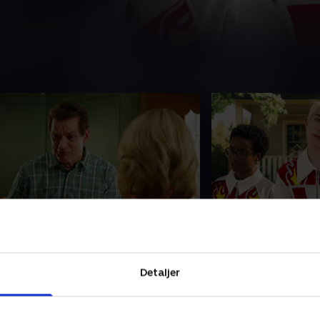
8. Spilleaften
19. Et epos om ep
gal mands plan
incoln og Clyde, som glæder sig til at
Lincoln og Clydes p
age på dobbeltdate med Zia og
ud fra en gigantisk
Detaljer
ngie, opdager, at familien Højs
galt, da deres uheld
pilleaften er planlagt til samme
brækker armen
ften
9. marts 2025 • 21 min