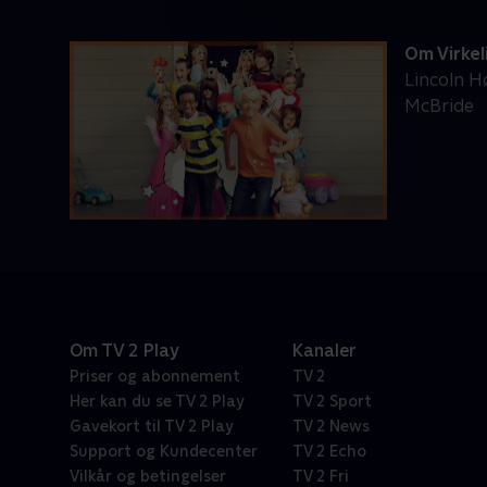
Om Virkel
Lincoln Hø
McBride
Om TV 2 Play
Kanaler
Priser og abonnement
TV 2
Her kan du se TV 2 Play
TV 2 Sport
Gavekort til TV 2 Play
TV 2 News
Support og Kundecenter
TV 2 Echo
Vilkår og betingelser
TV 2 Fri