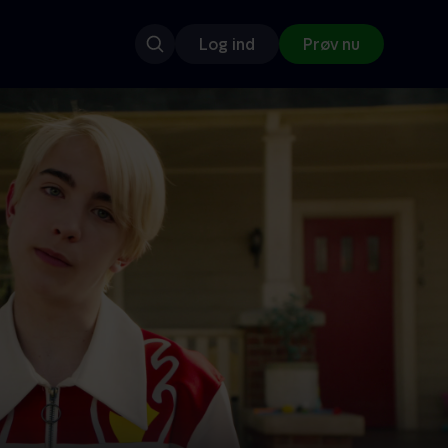
Log ind
Prøv nu