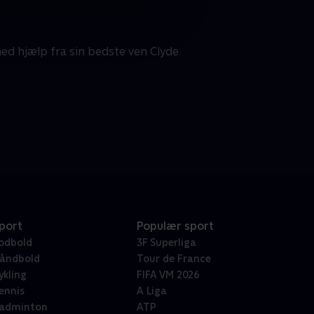
med hjælp fra sin bedste ven Clyde
port
Populær sport
odbold
3F Superliga
åndbold
Tour de France
ykling
FIFA VM 2026
ennis
A Liga
adminton
ATP