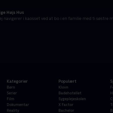
ige Højs Hus
j navigerer i kaosset ved at bo i en familie med ti søstre 
Kategorier
Populært
S
Børn
Klovn
F
Serier
Badehotellet
H
Film
Sygeplejeskolen
C
Dokumentar
X Factor
T
Reality
Bachelor
B