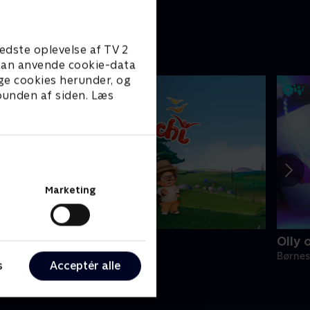
in
edste oplevelse af TV 2
e kan anvende cookie-data
ge cookies herunder, og
 bunden af siden. Læs
Marketing
onchhichi
Olly 
ørneserier • 1 sæsoner
Børnes
s
Acceptér alle