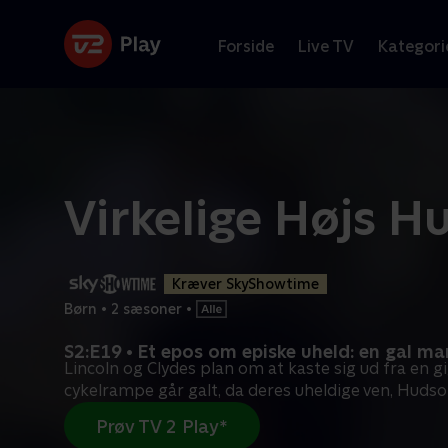
Forside
Live TV
Kategori
Virkelige Højs H
Kræver SkyShowtime
Børn
•
2 sæsoner
•
S2:E19 • Et epos om episke uheld: en gal m
Lincoln og Clydes plan om at kaste sig ud fra en g
cykelrampe går galt, da deres uheldige ven, Hudso
Prøv TV 2 Play*