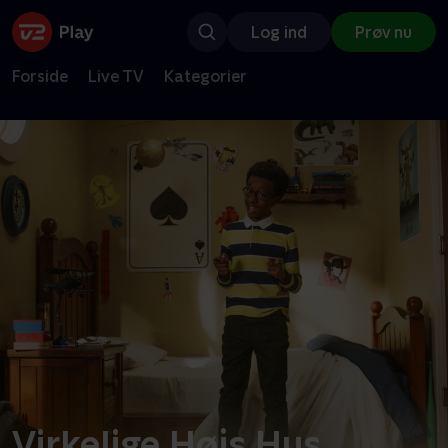
Log ind
Prøv nu
Forside
Live TV
Kategorier
Virkelige Højs Hus