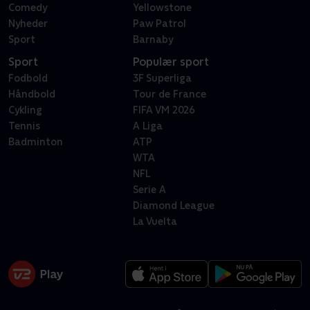
Comedy
Yellowstone
Nyheder
Paw Patrol
Sport
Barnaby
Sport
Populær sport
Fodbold
3F Superliga
Håndbold
Tour de France
Cykling
FIFA VM 2026
Tennis
A Liga
Badminton
ATP
WTA
NFL
Serie A
Diamond League
La Vuelta