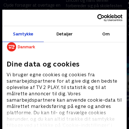
Lincoln og hans venner
Clyde forsøger at overtage en
forbereder sig på skolefesten
fraværende Lincolns rolle som
og er spændte på potentiel
den eneste bror i Høj-familien
romantik
2. september 2023 • 21 min
2. september 2023 • 21 min
Samtykke
Detaljer
Om
Andre så også
Dine data og cookies
Vi bruger egne cookies og cookies fra
samarbejdspartnere for at give dig den bedste
oplevelse af TV 2 PLAY, til statistik og til at
målrette annoncer til dig. Vores
samarbejdspartnere kan anvende cookie-data til
målrettet markedsføring på egne og andres
Vicke Viking
Olly & Lea
platforme. Du kan til- og fravælge cookies
herunder, og du kan altid trække dit samtykke
Børneserier • 1 sæsoner
Børneserier • 1
tilbage ved at klikke på ’Cookie-indstillinger’ i