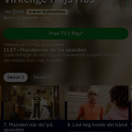
Kræver SkyShowtime
Børn
•
2 sæsoner
•
Prøv TV 2 Play*
*tilkøbes til TV 2 Play abonnement
S1:E7 • Manden når du' på spanden
Clyde forsøger at overtage en fraværende Lincolns rolle som
den eneste bror i Høj-familien
Sæson 1
Sæson 2
7. Manden når du' på
8. Lad mig holde din hånd
spanden