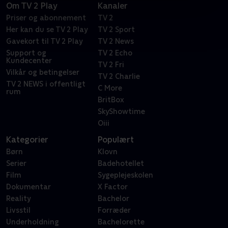
Om TV 2 Play
Kanaler
Priser og abonnement
TV 2
Her kan du se TV 2 Play
TV 2 Sport
Gavekort til TV 2 Play
TV 2 News
Support og
TV 2 Echo
Kundecenter
TV 2 Fri
Vilkår og betingelser
TV 2 Charlie
TV 2 NEWS i offentligt
C More
rum
BritBox
SkyShowtime
Oiii
Kategorier
Populært
Børn
Klovn
Serier
Badehotellet
Film
Sygeplejeskolen
Dokumentar
X Factor
Reality
Bachelor
Livsstil
Forræder
Underholdning
Bachelorette