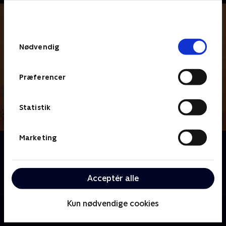
bunden af siden. Læs mere om hvordan TV 2
behandler dine oplysninger i
TV 2s privatlivspolitik
.
Samtykkevalg
Nødvendig
Præferencer
Statistik
Marketing
Om Virkelige Højs Hus
Lincoln Høj navigerer i kaosset ved at bo i en familie
med ti søstre med hjælp fra sin bedste ven Clyde
Acceptér alle
McBride
Kun nødvendige cookies