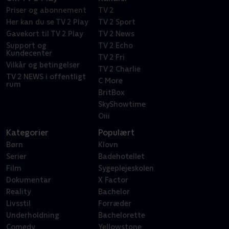
Priser og abonnement
TV 2
Her kan du se TV 2 Play
TV 2 Sport
Gavekort til TV 2 Play
TV 2 News
Support og
TV 2 Echo
Kundecenter
TV 2 Fri
Vilkår og betingelser
TV 2 Charlie
TV 2 NEWS i offentligt
C More
rum
BritBox
SkyShowtime
Oiii
Kategorier
Populært
Børn
Klovn
Serier
Badehotellet
Film
Sygeplejeskolen
Dokumentar
X Factor
Reality
Bachelor
Livsstil
Forræder
Underholdning
Bachelorette
Comedy
Yellowstone