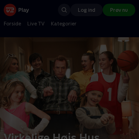
Log ind
Prøv nu
Forside
Live TV
Kategorier
Virkelige Højs Hus