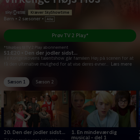
Kræver SkyShowtime
Børn
•
2 sæsoner
•
Prøv TV 2 Play*
*tilkøbes til TV 2 Play abonnement
S1:E20 • Den der jodler sidst...
Til Kongeskovens talentshow går familien Høj på scenen for at
få den ultimative mulighed for at vise deres evner
...
Læs mere
Sæson 1
Sæson 2
20. Den der jodler sidst...
1. En mindeværdig
musical - del 1