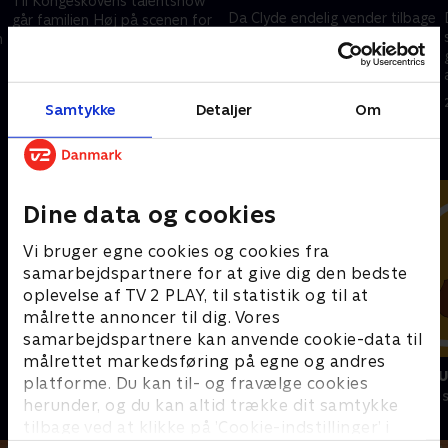
Til Kongeskovens talentshow
Da Clyde endelig vender tilbage
går familien Høj på scenen for
fra lejren, planlægger Lincoln
n
at få den ultimative mulighed
hele deres sidste sommerdag
for at vise deres evner og slå
familien Torkelson én gang for
28. december 2024 • 21 min
15. april 2024 • 21 min
alle
Samtykke
Detaljer
Om
Andre så også
Dine data og cookies
Vi bruger egne cookies og cookies fra
samarbejdspartnere for at give dig den bedste
oplevelse af TV 2 PLAY, til statistik og til at
målrette annoncer til dig. Vores
samarbejdspartnere kan anvende cookie-data til
målrettet markedsføring på egne og andres
Vicke Viking
Miniteve: M
platforme. Du kan til- og fravælge cookies
Børneserier • 1 sæsoner
Børneserier • 1
herunder, og du kan altid trække dit samtykke
tilbage ved at klikke på ’Cookie-indstillinger’ i