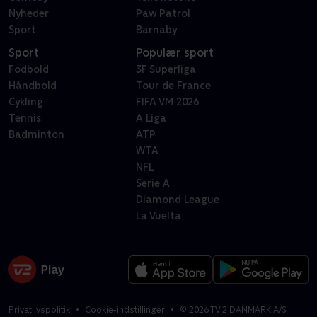
Nyheder
Paw Patrol
Sport
Barnaby
Sport
Populær sport
Fodbold
3F Superliga
Håndbold
Tour de France
Cykling
FIFA VM 2026
Tennis
A Liga
Badminton
ATP
WTA
NFL
Serie A
Diamond League
La Vuelta
Privatlivspolitik
Cookie-indstillinger
©
2026
TV 2 DANMARK A/S