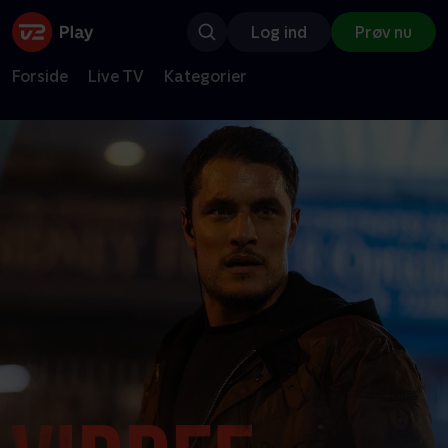
Log ind
Prøv nu
Forside
Live TV
Kategorier