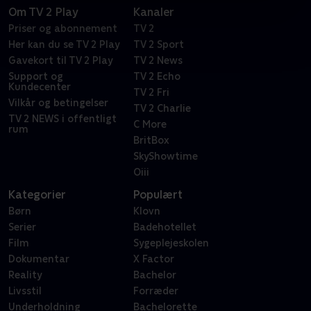
Om TV 2 Play
Kanaler
Priser og abonnement
TV 2
Her kan du se TV 2 Play
TV 2 Sport
Gavekort til TV 2 Play
TV 2 News
Support og
TV 2 Echo
Kundecenter
TV 2 Fri
Vilkår og betingelser
TV 2 Charlie
TV 2 NEWS i offentligt
C More
rum
BritBox
SkyShowtime
Oiii
Kategorier
Populært
Børn
Klovn
Serier
Badehotellet
Film
Sygeplejeskolen
Dokumentar
X Factor
Reality
Bachelor
Livsstil
Forræder
Underholdning
Bachelorette