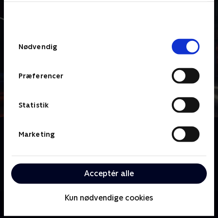
bunden af siden. Læs mere om hvordan TV 2
behandler dine oplysninger i
TV 2s privatlivspolitik
.
Samtykkevalg
Nødvendig
Præferencer
Statistik
Om Virdee
Marketing
Vicekriminalkommissær Harry Virdee må satse alt
for at fange en seriemorder, der går efter Bradfords
asiatiske befolkning – samtidig med at han
Acceptér alle
håndterer sit kaotiske privatliv.
Kun nødvendige cookies