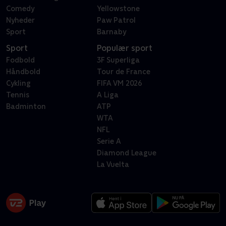
Comedy
Yellowstone
Nyheder
Paw Patrol
Sport
Barnaby
Sport
Populær sport
Fodbold
3F Superliga
Håndbold
Tour de France
Cykling
FIFA VM 2026
Tennis
A Liga
Badminton
ATP
WTA
NFL
Serie A
Diamond League
La Vuelta