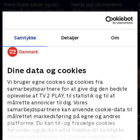
Harry Virdee kaster sig ud i
Harrys jagt på morderen
jagten på en savnet teenager,
afslører offerets hemmelige liv,
men en følelsesladet bøn fra
mens Saima tager et risikabelt
drengens mor frister ham til at
skridt for at samle familien.
krydse en farlig grænse.
17. december 2025 • 58 min
17. december 2025 • 57 min
Samtykke
Detaljer
Om
Andre så også
Dine data og cookies
Vi bruger egne cookies og cookies fra
samarbejdspartnere for at give dig den bedste
oplevelse af TV 2 PLAY, til statistik og til at
målrette annoncer til dig. Vores
samarbejdspartnere kan anvende cookie-data til
The Hunting Party
En sag for F
målrettet markedsføring på egne og andres
platforme. Du kan til- og fravælge cookies
Krimi & Spænding • 2 sæsoner
Krimi & Spændi
herunder, og du kan altid trække dit samtykke
tilbage ved at klikke på ’Cookie-indstillinger’ i