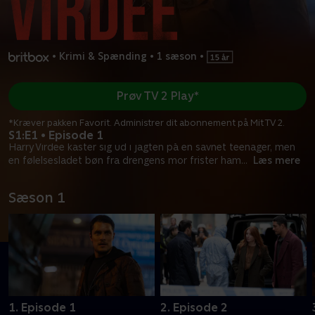
•
Krimi & Spænding
•
1 sæson
•
Prøv TV 2 Play*
*Kræver pakken Favorit. Administrer dit abonnement på Mit TV 2.
S1:E1 • Episode 1
Harry Virdee kaster sig ud i jagten på en savnet teenager, men
en følelsesladet bøn fra drengens mor frister ham
...
Læs mere
Sæson 1
1. Episode 1
2. Episode 2