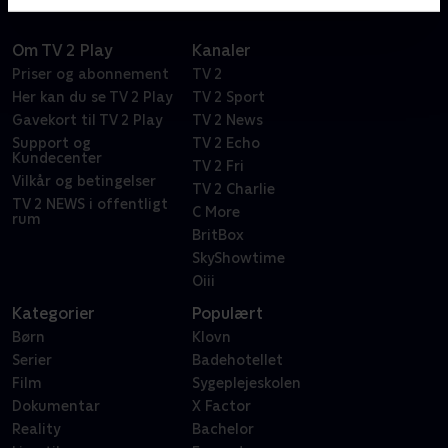
Om TV 2 Play
Kanaler
Priser og abonnement
TV 2
Her kan du se TV 2 Play
TV 2 Sport
Gavekort til TV 2 Play
TV 2 News
Support og
TV 2 Echo
Kundecenter
TV 2 Fri
Vilkår og betingelser
TV 2 Charlie
TV 2 NEWS i offentligt
C More
rum
BritBox
SkyShowtime
Oiii
Kategorier
Populært
Børn
Klovn
Serier
Badehotellet
Film
Sygeplejeskolen
Dokumentar
X Factor
Reality
Bachelor