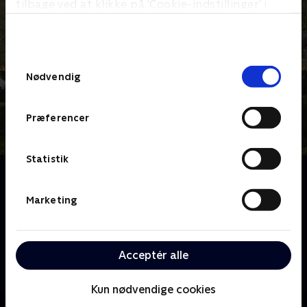
tilbage ved at klikke på ’Cookie-indstillinger’ i
bunden af siden. Læs mere om hvordan TV 2
behandler dine oplysninger i
TV 2s privatlivspolitik
.
Samtykkevalg
Nødvendig
Præferencer
Statistik
Om Vild med Sjælegård
En lille københavnsk familie har valgt at følge deres
Marketing
kærlighed til Bornholm og er flyttet til øen i foråret
2022. Her er de begyndt på et nyt og anderledes
kapitel i deres liv som gårdejere og med planer om
Acceptér alle
flere projekter - så som landbrug,
naturgenopretning og udlejning af ferieboliger.
Kun nødvendige cookies