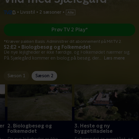
•
Livsstil
•
2 sæsoner
•
Prøv TV 2 Play*
*Kræver pakken Basis. Administrer dit abonnement på Mit TV 2.
S2:E2 • Biologbesøg og Folkemødet
De nye lejligheder er ikke færdige, og Folkemødet nærmer sig.
På Sjælegård kommer en biolog på besøg, der
...
Læs mere
Sæson 1
Sæson 2
er
2. Biologbesøg og
3. Heste og ny
Folkemødet
byggetilladelse
e
De nye lejligheder er ikke
Folkemødet er overstået, og