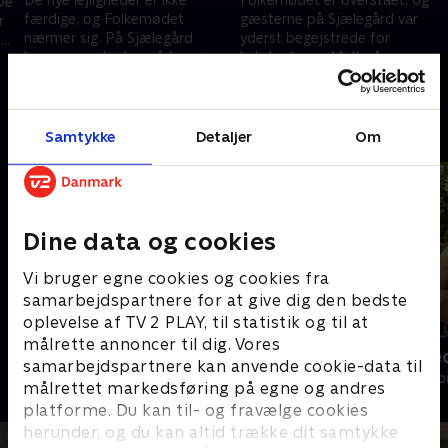
De
færdige, og Folkemødet
gæsterne på Sjælegård var
r
nærmer sig. På Sjælegård
yderst begejstrede for
Og
kommer en biolog på besøg,
lejlighederne. Midt på
l
der skriver en bog om at
sommeren kommer der nye
28. august 2024 • 25 min
7. marts 2024 • 28 min
"rewilde" gammelt
beboere på gården, nemlig tre
landbrugsland
heste.
Andre så også
Samtykke
Detaljer
Om
Dine data og cookies
Vi bruger egne cookies og cookies fra
samarbejdspartnere for at give dig den bedste
oplevelse af TV 2 PLAY, til statistik og til at
målrette annoncer til dig. Vores
Vild, smuk, farlig
Sommer med
samarbejdspartnere kan anvende cookie-data til
Livsstil • 1 sæsoner
Livsstil • 4 sæs
målrettet markedsføring på egne og andres
platforme. Du kan til- og fravælge cookies
herunder, og du kan altid trække dit samtykke