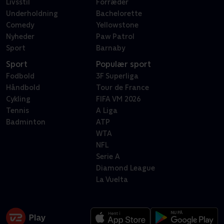
Livsstil
Forræder
Underholdning
Bachelorette
Comedy
Yellowstone
Nyheder
Paw Patrol
Sport
Barnaby
Sport
Populær sport
Fodbold
3F Superliga
Håndbold
Tour de France
Cykling
FIFA VM 2026
Tennis
A Liga
Badminton
ATP
WTA
NFL
Serie A
Diamond League
La Vuelta