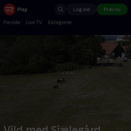
Log ind
Prøv nu
Forside
Live TV
Kategorier
Vild med Sjælegård