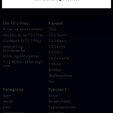
Om TV 2 Play
Kanaler
Priser og abonnement
TV 2
Her kan du se TV 2 Play
TV 2 Sport
Gavekort til TV 2 Play
TV 2 News
Support og
TV 2 Echo
Kundecenter
TV 2 Fri
Vilkår og betingelser
TV 2 Charlie
TV 2 NEWS i offentligt
C More
rum
BritBox
SkyShowtime
Oiii
Kategorier
Populært
Børn
Klovn
Serier
Badehotellet
Film
Sygeplejeskolen