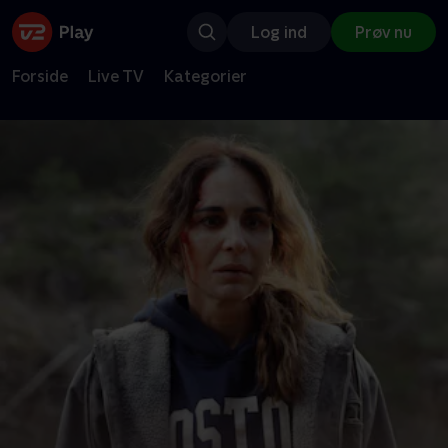
Log ind
Prøv nu
Forside
Live TV
Kategorier