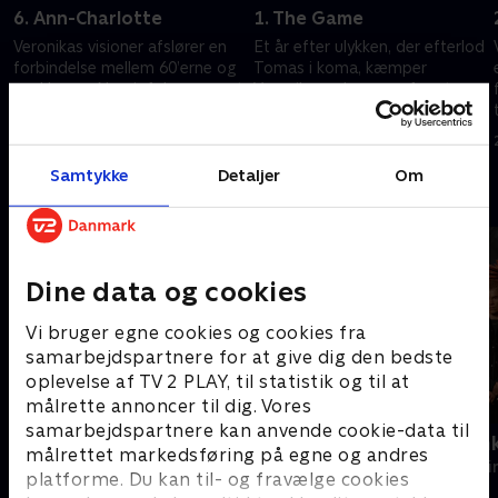
6. Ann-Charlotte
1. The Game
Veronikas visioner afslører en
Et år efter ulykken, der efterlod
forbindelse mellem 60’erne og
Tomas i koma, kæmper
nu. Hun og Nassir følger sporet
Veronika og børnene for at
til en kirke, hvor Arcenis’ mørke
komme videre. Da
rødder kommer frem.
sommerferien nærmer sig,
22. december 2025 • 45 min
26. marts 2026 • 40 min
forsvinder en dreng pludselig.
Samtykke
Detaljer
Om
Andre så også
Dine data og cookies
Vi bruger egne cookies og cookies fra
samarbejdspartnere for at give dig den bedste
oplevelse af TV 2 PLAY, til statistik og til at
målrette annoncer til dig. Vores
samarbejdspartnere kan anvende cookie-data til
Bäckström
Den røde en
målrettet markedsføring på egne og andres
Krimi & Spænding • 3 sæsoner
Krimi & Spændi
platforme. Du kan til- og fravælge cookies