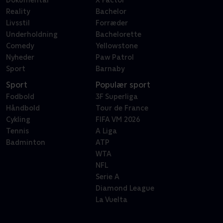
Dokumentar
X Factor
Reality
Bachelor
Livsstil
Forræder
Underholdning
Bachelorette
Comedy
Yellowstone
Nyheder
Paw Patrol
Sport
Barnaby
Sport
Populær sport
Fodbold
3F Superliga
Håndbold
Tour de France
Cykling
FIFA VM 2026
Tennis
A Liga
Badminton
ATP
WTA
NFL
Serie A
Diamond League
La Vuelta