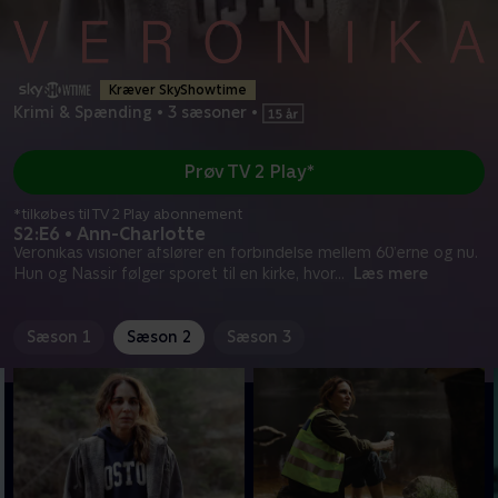
Kræver SkyShowtime
Krimi & Spænding
•
3 sæsoner
•
Prøv TV 2 Play*
*tilkøbes til TV 2 Play abonnement
S2:E6 • Ann-Charlotte
Veronikas visioner afslører en forbindelse mellem 60’erne og nu.
Hun og Nassir følger sporet til en kirke, hvor
...
Læs mere
Sæson 1
Sæson 2
Sæson 3