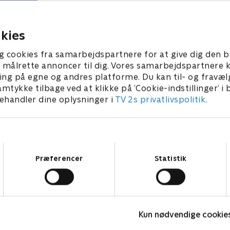
onika, at der er en
hurtigt i hele byen. Veronica
e forbindelse til et af
intensiveres, og hun indvillig
ner.
lade sig hypnotisere.
2024 • 44 min
29. marts 2024 • 44 min
kies
g cookies fra samarbejdspartnere for at give dig den b
l at målrette annoncer til dig. Vores samarbejdspartner
ing på egne og andres platforme. Du kan til- og fravæl
amtykke tilbage ved at klikke på ’Cookie-indstillinger’ i
handler dine oplysninger i
TV 2s privatlivspolitik
.
Samtykkevalg
Præferencer
Statistik
Den røde enke
M
Kun nødvendige cookie
Krimi & Spænding • 3 sæsoner
K