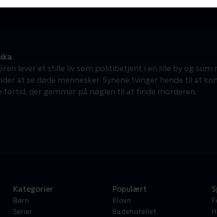
ika
ren lever et stille liv som politibetjent i en lille by og som 
der at se døde mennesker. Synene tvinger hende til at ko
e fortid, der gemmer på nøglen til at finde morderen.
Kategorier
Populært
S
Børn
Klovn
F
Serier
Badehotellet
H