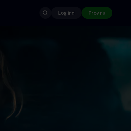
Log ind
Prøv nu