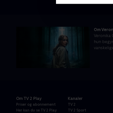
Om Veron
Veronika G
hun begyn
vanskelig
Om TV 2 Play
Kanaler
Priser og abonnement
TV 2
Her kan du se TV 2 Play
TV 2 Sport