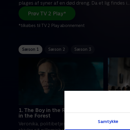
plages af syner af en død dreng. Da et lig findes i
...
Prøv TV 2 Play*
*tilkøbes til TV 2 Play abonnement
Sæson 1
Sæson 2
Sæson 3
1. The Boy in the River & The Girl
2. The M
in the Forest
Da liget 
Samtykke
Veronika, politibetjent i en lille by,
ung kvinde