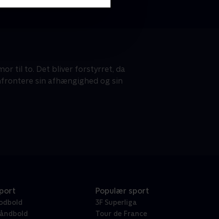
mor til to. Det bliver forstyrret, da
nfrontere sin afhængighed og sin
port
Populær sport
odbold
3F Superliga
åndbold
Tour de France