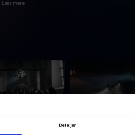
Læs mere
an in the Dream
3. The Hypnosis
sættes i forbindelse med en
Nye beviser peger på en
Detaljer
s tidligere forsvinden,
mordmistænkt, og rygterne