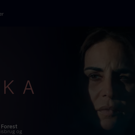
er
 Forest
emisbrug og