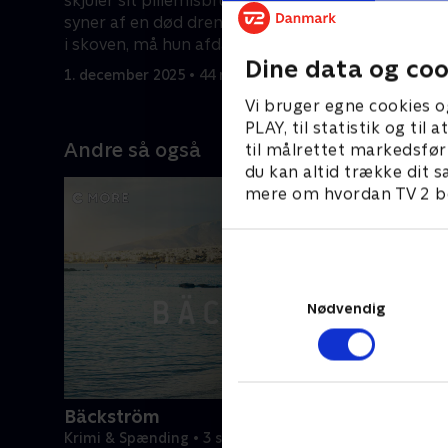
skjuler sit pillemisbrug og plages af
indser Ver
syner af en død dreng. Da et lig findes
skræmmend
i skoven, må hun afdække sandheden.
hendes sy
29. marts 
Dine data og coo
1. december 2025 • 44 min
Vi bruger egne cookies o
PLAY, til statistik og ti
Andre så også
til målrettet markedsfør
du kan altid trække dit s
mere om hvordan TV 2 be
Nødvendig
Bäckström
Krimi & Spænding • 3 sæsoner