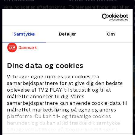
Vera indleder en efterforskning,
To teenagere finder liget af en
da en søn af en prominent
mand, der er blevet skudt på
familie findes brutalt myrdet.
heden i Northumberland. Vera
Stanhope efterforsker sagen,
1. maj 2023 • 88 min
der involverer krybskytteri.
1. maj 2023 • 89 min
Samtykke
Detaljer
Om
Andre så også
Dine data og cookies
Vi bruger egne cookies og cookies fra
samarbejdspartnere for at give dig den bedste
oplevelse af TV 2 PLAY, til statistik og til at
målrette annoncer til dig. Vores
samarbejdspartnere kan anvende cookie-data til
målrettet markedsføring på egne og andres
En sag for Frost
Inspector M
platforme. Du kan til- og fravælge cookies
Krimi & Spænding • 8 sæsoner
Krimi & Spændi
herunder, og du kan altid trække dit samtykke
tilbage ved at klikke på ’Cookie-indstillinger’ i