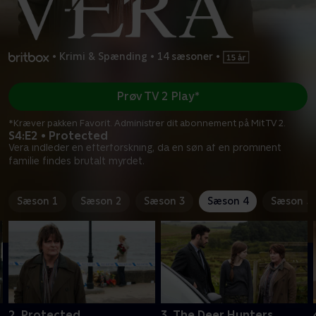
•
Krimi & Spænding
•
14 sæsoner
•
Prøv TV 2 Play*
*Kræver pakken Favorit. Administrer dit abonnement på Mit TV 2.
S4:E2 • Protected
Vera indleder en efterforskning, da en søn af en prominent
familie findes brutalt myrdet.
Sæson 1
Sæson 2
Sæson 3
Sæson 4
Sæson 5
2. Protected
3. The Deer Hunters