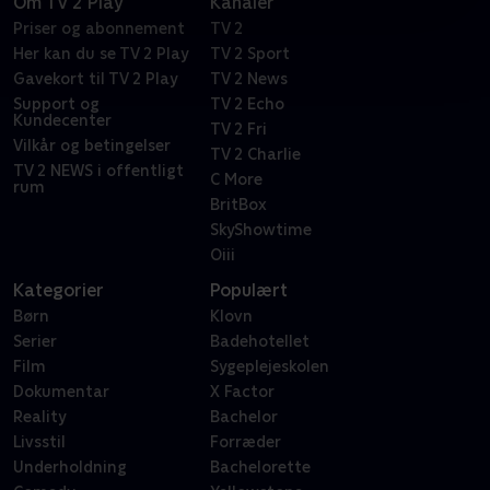
Om TV 2 Play
Kanaler
Priser og abonnement
TV 2
Her kan du se TV 2 Play
TV 2 Sport
Gavekort til TV 2 Play
TV 2 News
Support og
TV 2 Echo
Kundecenter
TV 2 Fri
Vilkår og betingelser
TV 2 Charlie
TV 2 NEWS i offentligt
C More
rum
BritBox
SkyShowtime
Oiii
Kategorier
Populært
Børn
Klovn
Serier
Badehotellet
Film
Sygeplejeskolen
Dokumentar
X Factor
Reality
Bachelor
Livsstil
Forræder
Underholdning
Bachelorette