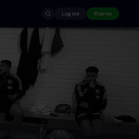
Log ind
Prøv nu