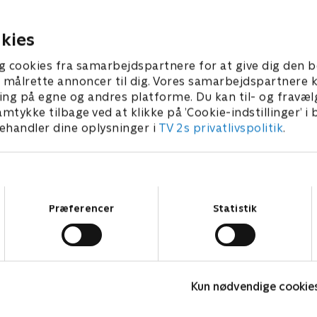
 2023 • 44 min
31. august 2023 • 44 min
kies
g cookies fra samarbejdspartnere for at give dig den b
l at målrette annoncer til dig. Vores samarbejdspartner
ing på egne og andres platforme. Du kan til- og fravæl
amtykke tilbage ved at klikke på ’Cookie-indstillinger’ i
handler dine oplysninger i
TV 2s privatlivspolitik
.
Samtykkevalg
Præferencer
Statistik
Kim Kanonarm og rejsen mod
S
verdensrekorden
2
Kun nødvendige cookie
2021 • Dokumentar • 1 t. 36 min