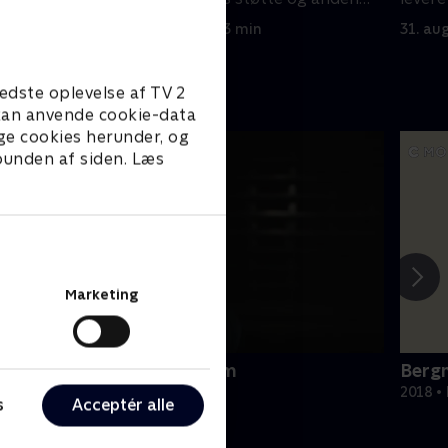
familie
rivale
31. august 2023 • 43 min
31. au
edste oplevelse af TV 2
e kan anvende cookie-data
ge cookies herunder, og
 bunden af siden. Læs
Marketing
verri - den olympiske drøm
Bergm
024 • Dokumentar • 37 min
2018 •
s
Acceptér alle