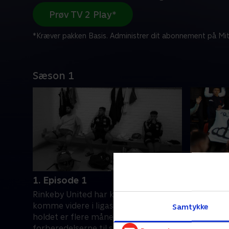
Prøv TV 2 Play*
*Kræver pakken Basis. Administrer dit abonnement på Mit
Sæson 1
1. Episode 1
2. Episo
Rinkeby United har kæmpet for at
Rinkeby U
komme videre i ligasystemet, men
end én k
Samtykke
holdet er flere måneder bagud i
urolighed
forberedelserne til sæsonen. Når de
også test