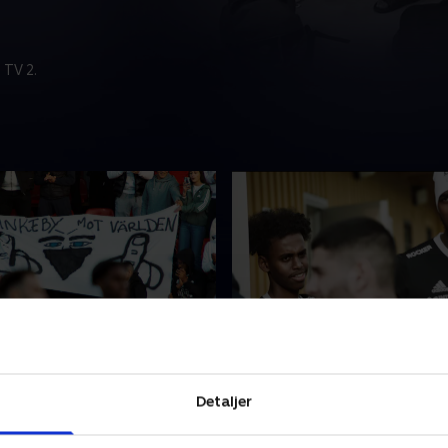
 TV 2.
de 2
3. Episode 3
nited står over for mere
Stefan Silva, Yussuf Saleh o
Detaljer
amp. Mens de kæmper mod
Ayari er talenter fra forstæ
er og fordomme, bliver de
nu træder ind i fodboldens e
et i Västerorts-derbyet mod
Division 4