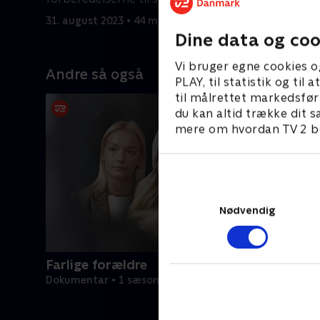
at blive klar?.
Husby FF
31. august 2023 • 44 min
31. august
Dine data og coo
Vi bruger egne cookies o
Andre så også
PLAY, til statistik og ti
til målrettet markedsfør
du kan altid trække dit s
mere om hvordan TV 2 be
Nødvendig
Farlige forældre
Dokumentar • 1 sæsoner