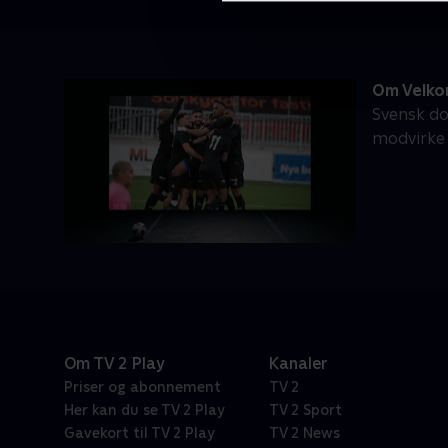
Om Velko
Svensk do
modvirke 
Om TV 2 Play
Kanaler
Priser og abonnement
TV 2
Her kan du se TV 2 Play
TV 2 Sport
Gavekort til TV 2 Play
TV 2 News