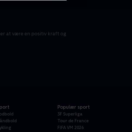
 at være en positiv kraft og
port
Populær sport
odbold
3F Superliga
åndbold
Tour de France
ykling
FIFA VM 2026