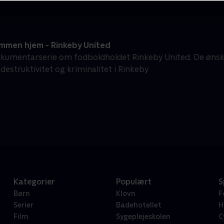
mmen hjem - Rinkeby United
kumentarserie om fodboldholdet Rinkeby United. De ønsker
destruktivitet og kriminalitet i Rinkeby
Kategorier
Populært
S
Børn
Klovn
F
Serier
Badehotellet
H
Film
Sygeplejeskolen
C