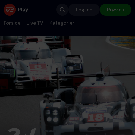
Log ind
Prøv nu
Forside
Live TV
Kategorier