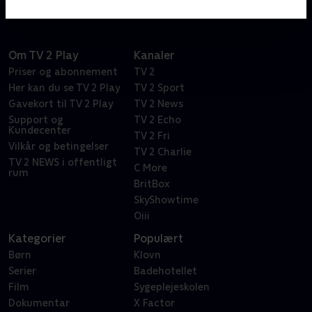
Om TV 2 Play
Kanaler
Priser og abonnement
TV 2
Her kan du se TV 2 Play
TV 2 Sport
Gavekort til TV 2 Play
TV 2 News
Support og
TV 2 Echo
Kundecenter
TV 2 Fri
Vilkår og betingelser
TV 2 Charlie
TV 2 NEWS i offentligt
C More
rum
BritBox
SkyShowtime
Oiii
Kategorier
Populært
Børn
Klovn
Serier
Badehotellet
Film
Sygeplejeskolen
Dokumentar
X Factor