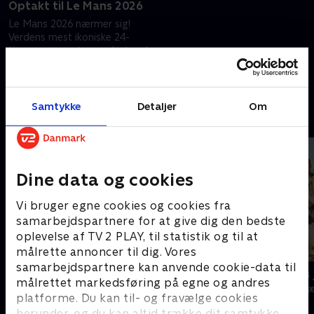
Optakt til Le Mans 2026
Le Mans 2026 nærmer sig!
Verdens mest ikoniske 24-
timers ræs venter med intenst
drama og masser af
hestekræfter. Optakt til det
13. juni 2026 • 26 min
store racerløb.
Samtykke
Detaljer
Om
Andre så også
Dine data og cookies
Vi bruger egne cookies og cookies fra
samarbejdspartnere for at give dig den bedste
oplevelse af TV 2 PLAY, til statistik og til at
målrette annoncer til dig. Vores
samarbejdspartnere kan anvende cookie-data til
Klovn
24 stjerners 
målrettet markedsføring på egne og andres
Komedie • 11 sæsoner
TV-Shows • 1 s
platforme. Du kan til- og fravælge cookies
herunder, og du kan altid trække dit samtykke