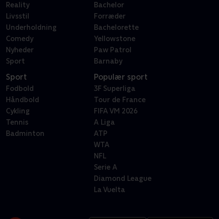
Reality
Bachelor
Livsstil
Forræder
Underholdning
Bachelorette
Comedy
Yellowstone
Nyheder
Paw Patrol
Sport
Barnaby
Sport
Populær sport
Fodbold
3F Superliga
Håndbold
Tour de France
Cykling
FIFA VM 2026
Tennis
A Liga
Badminton
ATP
WTA
NFL
Serie A
Diamond League
La Vuelta