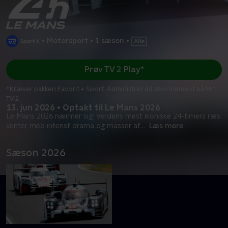
•
Motorsport
•
1 sæson
•
Prøv TV 2 Play*
*Kræver pakken Favorit + Sport. Administrer dit abonnement på Mit
TV 2.
13. jun 2026 • Optakt til Le Mans 2026
Le Mans 2026 nærmer sig! Verdens mest ikoniske 24-timers ræs
venter med intenst drama og masser af
...
Læs mere
Sæson 2026