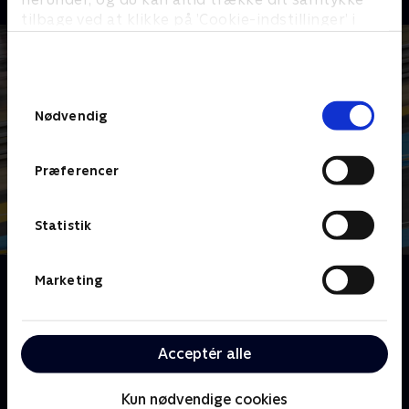
tilbage ved at klikke på ’Cookie-indstillinger’ i
bunden af siden. Læs mere om hvordan TV 2
behandler dine oplysninger i
TV 2s privatlivspolitik
.
Samtykkevalg
Nødvendig
Præferencer
Statistik
Om Vejen til Le Mans
Marketing
Motorbrølet runger, adrenalinet pumper - Le Mans
2026 nærmer sig! Verdens mest ikoniske 24-timers
ræs venter med intenst drama og masser af
Acceptér alle
hestekræfter. Programmet her ser frem mod årets
version af det store racerløb.
Kun nødvendige cookies