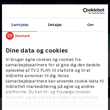
Der er et lig
Har du ild?
9. november 2024 • 60 min
1. juli 2021 • 56 min
Samtykke
Detaljer
Om
Andre så også
Dine data og cookies
Vi bruger egne cookies og cookies fra
samarbejdspartnere for at give dig den bedste
oplevelse af TV 2 PLAY, til statistik og til at
målrette annoncer til dig. Vores
samarbejdspartnere kan anvende cookie-data til
Top Dog
The Au Pair
målrettet markedsføring på egne og andres
Krimi & Spænding • 1 sæsoner
Krimi & Spændi
platforme. Du kan til- og fravælge cookies
herunder, og du kan altid trække dit samtykke
tilbage ved at klikke på ’Cookie-indstillinger’ i
bunden af siden. Læs mere om hvordan TV 2