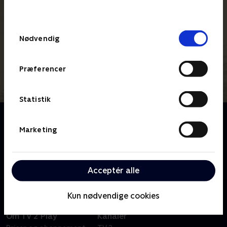
behandler dine oplysninger i
TV 2s privatlivspolitik
.
Samtykkevalg
Nødvendig
Præferencer
Statistik
Om Twin Peaks: The Return
Denne miniserie i 18 dele, udelukkende instrueret af
Marketing
David Lynch, foregår 25 år efter at indbyggerene i en
smuk nordvestlig landsby blev lamslåede, da deres
homecoming-dronning, Laura Palmer blev myrdet.
Acceptér alle
Kun nødvendige cookies
Om TV 2 Play
Kanaler