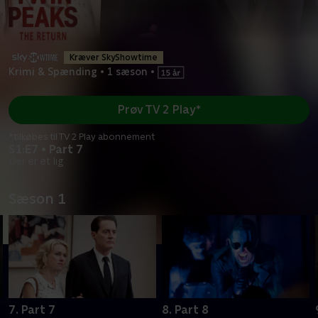
Kræver SkyShowtime
Krimi & Spænding
•
1 sæson
•
Prøv TV 2 Play*
*tilkøbes til TV 2 Play abonnement
S1:E7 • Part 7
Der er et lig
Sæson 1
7. Part 7
8. Part 8