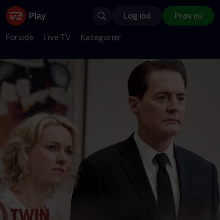
Log ind
Prøv nu
Forside
Live TV
Kategorier