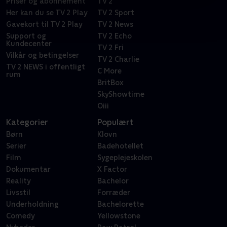
Priser og abonnement
TV 2
Her kan du se TV 2 Play
TV 2 Sport
Gavekort til TV 2 Play
TV 2 News
Support og
TV 2 Echo
Kundecenter
TV 2 Fri
Vilkår og betingelser
TV 2 Charlie
TV 2 NEWS i offentligt
C More
rum
BritBox
SkyShowtime
Oiii
Kategorier
Populært
Børn
Klovn
Serier
Badehotellet
Film
Sygeplejeskolen
Dokumentar
X Factor
Reality
Bachelor
Livsstil
Forræder
Underholdning
Bachelorette
Comedy
Yellowstone