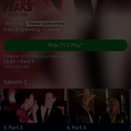
Kræver SkyShowtime
Krimi & Spænding
•
1 sæson
•
Prøv TV 2 Play*
*tilkøbes til TV 2 Play abonnement
S1:E3 • Part 3
Kald på hjælp
Sæson 1
3. Part 3
4. Part 4