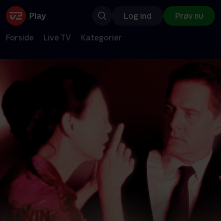
Log ind
Prøv nu
Forside
Live TV
Kategorier