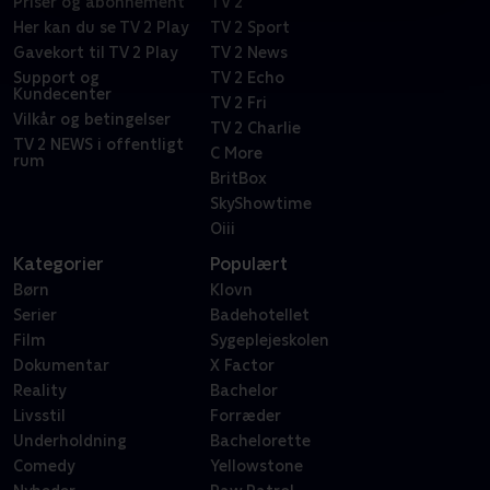
Priser og abonnement
TV 2
Her kan du se TV 2 Play
TV 2 Sport
Gavekort til TV 2 Play
TV 2 News
Support og
TV 2 Echo
Kundecenter
TV 2 Fri
Vilkår og betingelser
TV 2 Charlie
TV 2 NEWS i offentligt
C More
rum
BritBox
SkyShowtime
Oiii
Kategorier
Populært
Børn
Klovn
Serier
Badehotellet
Film
Sygeplejeskolen
Dokumentar
X Factor
Reality
Bachelor
Livsstil
Forræder
Underholdning
Bachelorette
Comedy
Yellowstone