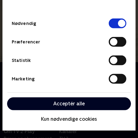
behandler dine oplysninger i
TV 2s privatlivspolitik
.
Samtykkevalg
Nødvendig
Præferencer
Statistik
Om Twin Peaks: The Return
Denne miniserie i 18 dele, udelukkende instrueret af
Marketing
David Lynch, foregår 25 år efter at indbyggerene i en
smuk nordvestlig landsby blev lamslåede, da deres
homecoming-dronning, Laura Palmer blev myrdet.
Acceptér alle
Kun nødvendige cookies
Om TV 2 Play
Kanaler