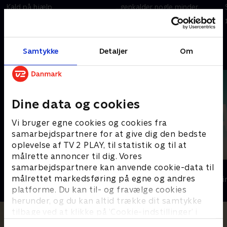
Kald på hjælp
...genkalder nogle minder.
9. november 2024 • 60 min
1. juli 2021 • 54 min
Samtykke
Detaljer
Om
Andre så også
Dine data og cookies
Vi bruger egne cookies og cookies fra
samarbejdspartnere for at give dig den bedste
oplevelse af TV 2 PLAY, til statistik og til at
målrette annoncer til dig. Vores
samarbejdspartnere kan anvende cookie-data til
Top Dog
The Au Pair
målrettet markedsføring på egne og andres
Krimi & Spænding • 1 sæsoner
Krimi & Spændi
platforme. Du kan til- og fravælge cookies
herunder, og du kan altid trække dit samtykke
tilbage ved at klikke på ’Cookie-indstillinger’ i
bunden af siden. Læs mere om hvordan TV 2