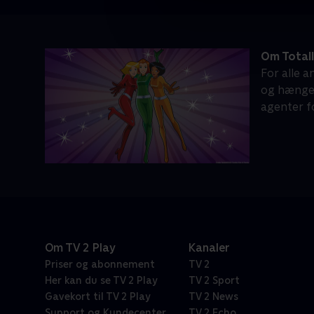
Om Totall
For alle a
og hænger
agenter f
Om TV 2 Play
Kanaler
Priser og abonnement
TV 2
Her kan du se TV 2 Play
TV 2 Sport
Gavekort til TV 2 Play
TV 2 News
Support og Kundecenter
TV 2 Echo