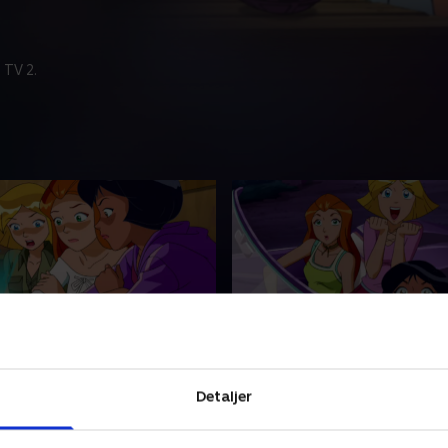
 TV 2.
lut ikke spioner - del 2
20. Den blide spion
r glade for at have fundet en
Jerry kalder pigerne til WO
Detaljer
tand, som Mandy ikke har,
give dem en hastemission. D
dem ivrigt på. Men den
til, at en gammel nemesis, Ky