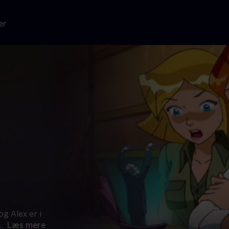
er
g Alex er i
..
Læs mere