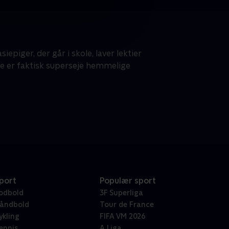
epiger, der går i skole, laver lektier
De er faktisk superseje hemmelige
port
Populær sport
odbold
3F Superliga
åndbold
Tour de France
ykling
FIFA VM 2026
ennis
A Liga