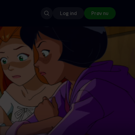
Log ind
Prøv nu