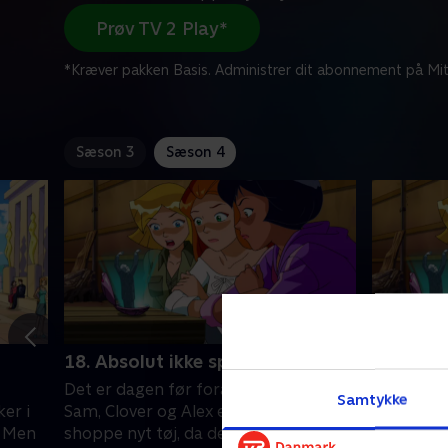
Prøv TV 2 Play*
*Kræver pakken Basis. Administrer dit abonnement på Mit
Sæson 3
Sæson 4
18. Absolut ikke spioner - del 1
19. Abso
Det er dagen før forårets første dag.
Pigerne e
Samtykke
er i
Sam, Clover og Alex er i Groove for at
modegens
. Men
shoppe nyt tøj, da de falder over en
og tager 