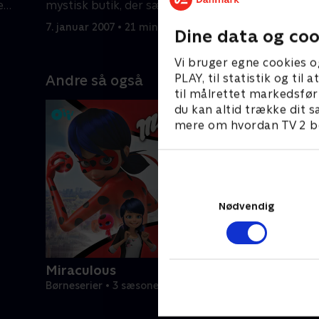
e
mystisk butik, der sælger seje
næste mor
armbånd!
ret sært.
7. januar 2007 • 21 min
14. januar
Dine data og coo
Vi bruger egne cookies o
PLAY, til statistik og ti
Andre så også
til målrettet markedsfør
du kan altid trække dit s
mere om hvordan TV 2 be
Nødvendig
Miraculous
Børneserier • 3 sæsoner