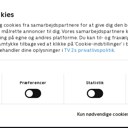
gen vågner de og har det
er i gang med sine gamle
slyngelstreger igen.
 2007 • 21 min
21. januar 2007 • 21 min
kies
g cookies fra samarbejdspartnere for at give dig den b
l at målrette annoncer til dig. Vores samarbejdspartner
ing på egne og andres platforme. Du kan til- og fravæl
amtykke tilbage ved at klikke på ’Cookie-indstillinger’ i
handler dine oplysninger i
TV 2s privatlivspolitik
.
Samtykkevalg
Præferencer
Statistik
Mysticons
Z
Kun nødvendige cookie
Børneserier • 1 sæsoner
B