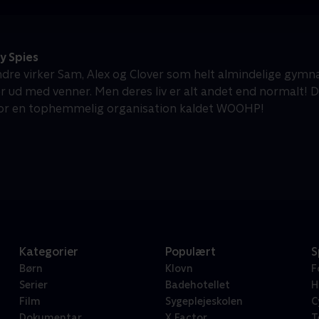
y Spies
ndre virker Sam, Alex og Clover som helt almindelige gymnasi
 ud med venner. Men deres liv er alt andet end normalt! 
or en tophemmelig organisation kaldet WOOHP!
Kategorier
Populært
S
Børn
Klovn
F
Serier
Badehotellet
H
Film
Sygeplejeskolen
C
Dokumentar
X Factor
T