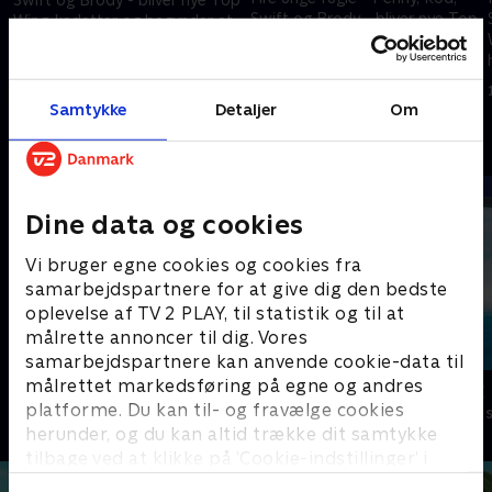
Swift og Brody - bliver nye Top
Wing-kadetter og begynder at
Wing-kadetter og begynder at
hjælpe deres samfund.
hjælpe deres samfund.
1. januar 2023 • 21 min
1. januar 2023 • 21 min
Samtykke
Detaljer
Om
Andre så også
Dine data og cookies
Vi bruger egne cookies og cookies fra
samarbejdspartnere for at give dig den bedste
oplevelse af TV 2 PLAY, til statistik og til at
målrette annoncer til dig. Vores
samarbejdspartnere kan anvende cookie-data til
målrettet markedsføring på egne og andres
Nuts Nuts Nuts
Vicke Viking
platforme. Du kan til- og fravælge cookies
Børneserier • 1 sæsoner
Børneserier • 1
herunder, og du kan altid trække dit samtykke
tilbage ved at klikke på ’Cookie-indstillinger’ i
bunden af siden. Læs mere om hvordan TV 2