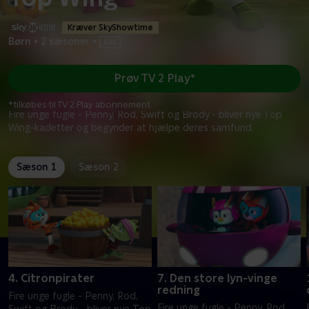
Kræver SkyShowtime
Børn
•
2 sæsoner
•
Prøv TV 2 Play*
*tilkøbes til TV 2 Play abonnement
Fire unge fugle - Penny, Rod, Swift og Brody - bliver nye Top
Wing-kadetter og begynder at hjælpe deres samfund.
Sæson 1
Sæson 2
4. Citronpirater
7. Den store lyn-vinge
redning
Fire unge fugle - Penny, Rod,
Fire unge fugle - Penny, Rod,
Swift og Brody - bliver nye Top