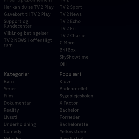
Priser og abonnement
TV 2
Her kan du se TV 2 Play
TV 2 Sport
Gavekort til TV 2 Play
TV 2 News
Support og
TV 2 Echo
Kundecenter
TV 2 Fri
Vilkår og betingelser
TV 2 Charlie
TV 2 NEWS i offentligt
C More
rum
BritBox
SkyShowtime
Oiii
Kategorier
Populært
Børn
Klovn
Serier
Badehotellet
Film
Sygeplejeskolen
Dokumentar
X Factor
Reality
Bachelor
Livsstil
Forræder
Underholdning
Bachelorette
Comedy
Yellowstone
Nyheder
Paw Patrol