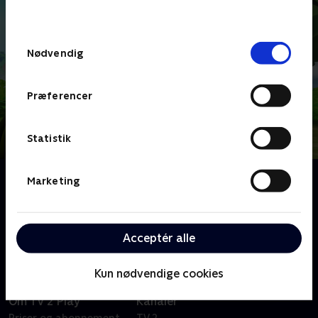
behandler dine oplysninger i
TV 2s privatlivspolitik
.
Samtykkevalg
Nødvendig
Præferencer
Statistik
Om Top Wing
Marketing
Fire unge fugle - Penny, Rod, Swift og Brody - bliver
nye Top Wing-kadetter og begynder at hjælpe deres
samfund.
Acceptér alle
Kun nødvendige cookies
Om TV 2 Play
Kanaler