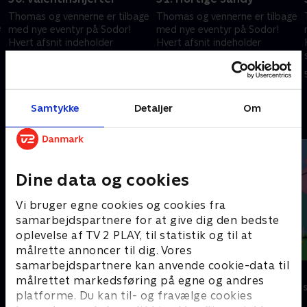
Thomas og vennerne er tilbage
Thomas og vennerne er tilbage
e
med nye eventyr på Sodor!
med nye eventyr på Sodor!
Hvert afsnit indeholder
Hvert afsnit indeholder
spændende rejser i et nyt,
spændende rejser i et nyt,
interaktivt format, der
interaktivt format, der
5. februar 2025 • 10 min
5. februar 2025 • 10 min
engagerer børnene.
engagerer børnene.
Samtykke
Detaljer
Om
Andre så også
Dine data og cookies
Vi bruger egne cookies og cookies fra
samarbejdspartnere for at give dig den bedste
oplevelse af TV 2 PLAY, til statistik og til at
målrette annoncer til dig. Vores
samarbejdspartnere kan anvende cookie-data til
Brandmand Sam
Gurli Gris
målrettet markedsføring på egne og andres
Børneserier • 1 sæsoner
Børneserier • 4
platforme. Du kan til- og fravælge cookies