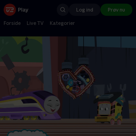
Log ind
Prøv nu
Forside
Live TV
Kategorier