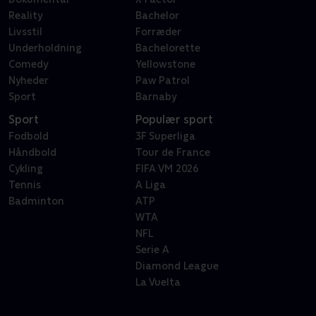
Reality
Bachelor
Livsstil
Forræder
Underholdning
Bachelorette
Comedy
Yellowstone
Nyheder
Paw Patrol
Sport
Barnaby
Sport
Populær sport
Fodbold
3F Superliga
Håndbold
Tour de France
Cykling
FIFA VM 2026
Tennis
A Liga
Badminton
ATP
WTA
NFL
Serie A
Diamond League
La Vuelta