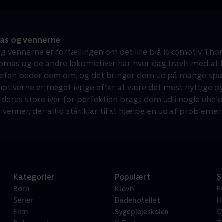
s og vennerne
 vennerne er fortællingen om det lille blå lokomotiv Tho
omas og de andre lokomotiver har hver dag travlt med at l
efen beder dem om, og det bringer dem ud på mange spæ
motiverne er meget ivrige efter at være det mest nyttige 
 deres store iver for perfektion bragt dem ud i nogle uheld
enner, der altid står klar til at hjælpe en ud af problemer
Kategorier
Populært
S
Børn
Klovn
F
Serier
Badehotellet
H
Film
Sygeplejeskolen
C