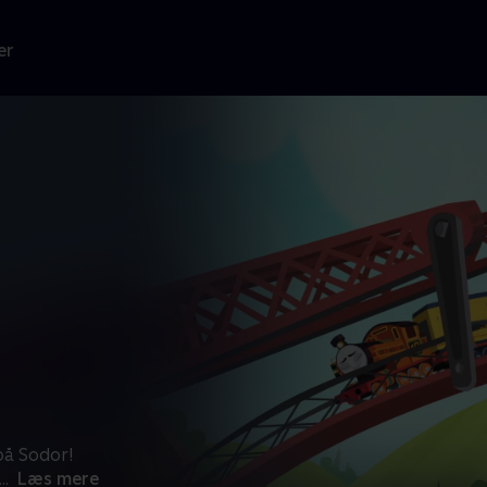
er
på Sodor!
...
Læs mere