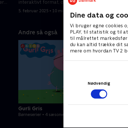
er
interaktivt format, der engagerer
interakti
børnene.
børnene.
5. februar 2025 • 10 min
5. februar
Dine data og coo
Vi bruger egne cookies o
Andre så også
PLAY, til statistik og ti
til målrettet markedsfør
du kan altid trække dit s
mere om hvordan TV 2 be
Nødvendig
Gurli Gris
Børneserier • 4 sæsoner