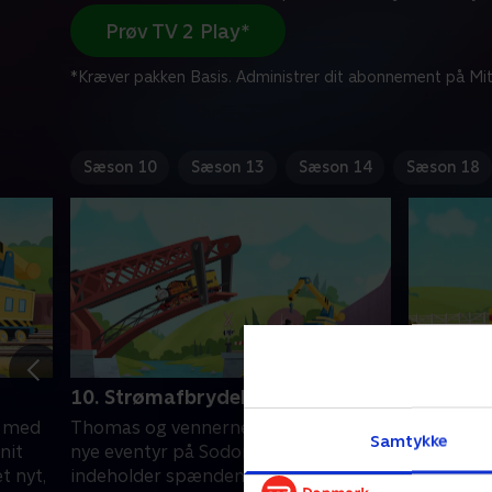
Prøv TV 2 Play*
*Kræver pakken Basis. Administrer dit abonnement på Mit
Sæson 10
Sæson 13
Sæson 14
Sæson 18
10. Strømafbrydelsen!
11. Helt
e med
Thomas og vennerne er tilbage med
Thomas o
Samtykke
nit
nye eventyr på Sodor! Hvert afsnit
nye event
t nyt,
indeholder spændende rejser i et nyt,
indeholde