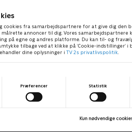
vt format, der engagerer
interaktivt format, der eng
børnene.
 2025 • 10 min
5. februar 2025 • 10 min
kies
g cookies fra samarbejdspartnere for at give dig den b
l at målrette annoncer til dig. Vores samarbejdspartner
ing på egne og andres platforme. Du kan til- og fravæl
amtykke tilbage ved at klikke på ’Cookie-indstillinger’ i
handler dine oplysninger i
TV 2s privatlivspolitik
.
Samtykkevalg
Præferencer
Statistik
Rasmus Klump
Kun nødvendige cookie
Børneserier • 3 sæsoner
B