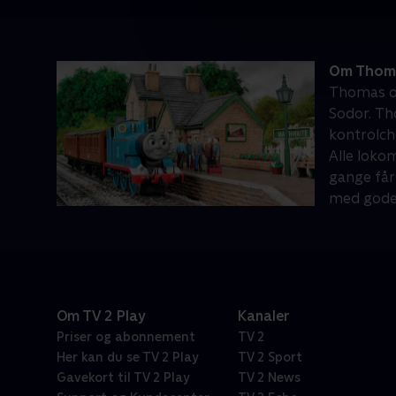
Om Thoma
Thomas og
Sodor. Th
kontrolch
Alle loko
gange får
med gode v
Om TV 2 Play
Kanaler
Priser og abonnement
TV 2
Her kan du se TV 2 Play
TV 2 Sport
Gavekort til TV 2 Play
TV 2 News