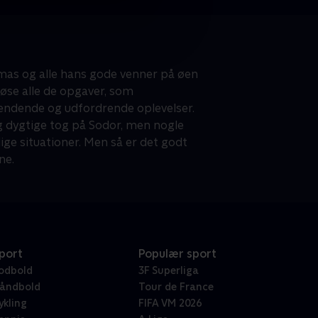
mas og alle hans gode venner på øen
øse alle de opgaver, som
ndende og udfordrende oplevelser.
og dygtige tog på Sodor, men nogle
ige situationer. Men så er det godt
ne.
port
Populær sport
odbold
3F Superliga
åndbold
Tour de France
ykling
FIFA VM 2026