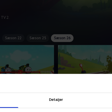
 TV 2.
Sæson 22
Sæson 25
Sæson 26
 nye spor
12. Stinkmonster!
g vennerne er tilbage med
Thomas og vennerne er til
Detaljer
yr på Sodor! Hvert afsnit
nye eventyr på Sodor! Hvert
r spændende rejser i et nyt,
indeholder spændende rejser