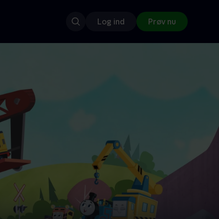
Log ind
Prøv nu