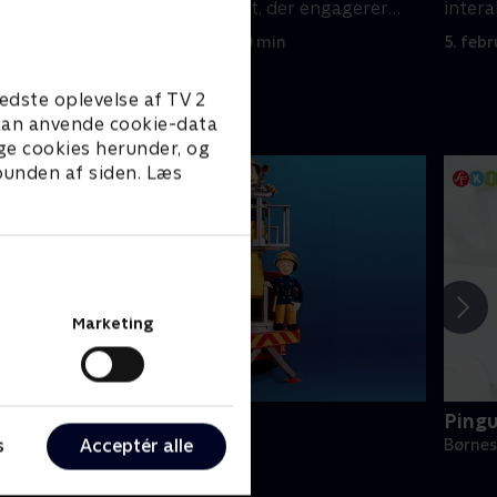
agerer
interaktivt format, der engagerer
intera
børnene.
børne
5. februar 2025 • 10 min
5. feb
edste oplevelse af TV 2
e kan anvende cookie-data
ge cookies herunder, og
 bunden af siden. Læs
Marketing
Brandmand Sam
Ping
s
Acceptér alle
ørneserier • 1 sæsoner
Børnes