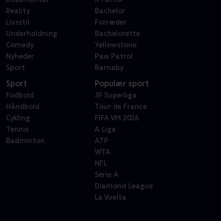
Reality
Bachelor
Livsstil
Forræder
Underholdning
Bachelorette
Comedy
Yellowstone
Nyheder
Paw Patrol
Sport
Barnaby
Sport
Populær sport
Fodbold
3F Superliga
Håndbold
Tour de France
Cykling
FIFA VM 2026
Tennis
A Liga
Badminton
ATP
WTA
NFL
Serie A
Diamond League
La Vuelta