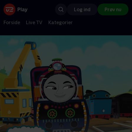
Log ind
Prøv nu
Forside
Live TV
Kategorier