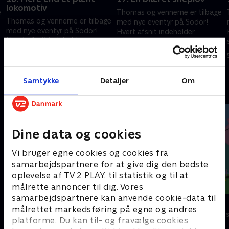
lokomotiv
e
Thomas og vennerne er tilbage
Thomas og vennerne er tilbage
med nye eventyr på Sodor!
med nye eventyr på Sodor!
Hvert afsnit indeholder
Hvert afsnit indeholder
spændende rejser i et nyt,
spændende rejser i et nyt,
interaktivt format, der
5. februar 2025 • 10 min
interaktivt format, der
engagerer børnene.
5. februar 2025 • 10 min
engagerer børnene.
Samtykke
Detaljer
Om
Andre så også
Dine data og cookies
Vi bruger egne cookies og cookies fra
samarbejdspartnere for at give dig den bedste
oplevelse af TV 2 PLAY, til statistik og til at
målrette annoncer til dig. Vores
samarbejdspartnere kan anvende cookie-data til
Brandmand Sam
Gurli Gris
målrettet markedsføring på egne og andres
Børneserier • 1 sæsoner
Børneserier • 4
platforme. Du kan til- og fravælge cookies