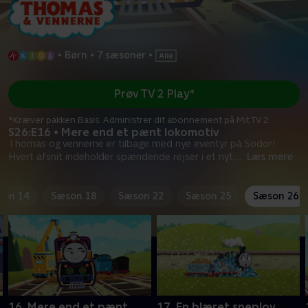
•
Børn
•
7 sæsoner
•
Prøv TV 2 Play*
*Kræver pakken Basis. Administrer dit abonnement på Mit TV 2.
S26:E16 • Mere end et pænt lokomotiv
Thomas og vennerne er tilbage med nye eventyr på Sodor!
Hvert afsnit indeholder spændende rejser i et nyt,
...
Læs mere
son 14
Sæson 18
Sæson 22
Sæson 25
Sæson 26
16. Mere end et pænt
17. En blæret sneplov