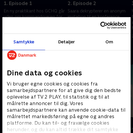
1. Episode 1
2. Episode 2
En ny praktikant hos GCHQ går
Saara dekrypterer en anonym
uden om kommandovejen for
invitation til en konference,
at undersøge et større
hvor den russiske
malwareangreb mod
efterretningstjeneste deltager.
Storbritannien.
20. januar 2023 • 47 min
20. januar 2023 • 47 min
Samtykke
Detaljer
Om
Andre så også
Dine data og cookies
Vi bruger egne cookies og cookies fra
samarbejdspartnere for at give dig den bedste
oplevelse af TV 2 PLAY, til statistik og til at
målrette annoncer til dig. Vores
samarbejdspartnere kan anvende cookie-data til
målrettet markedsføring på egne og andres
Top Dog
The Au Pair
platforme. Du kan til- og fravælge cookies
Krimi & Spænding • 1 sæsoner
Krimi & Spændi
herunder, og du kan altid trække dit samtykke