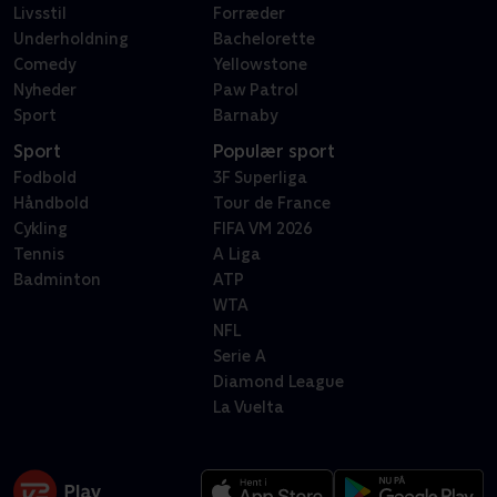
Livsstil
Forræder
Underholdning
Bachelorette
Comedy
Yellowstone
Nyheder
Paw Patrol
Sport
Barnaby
Sport
Populær sport
Fodbold
3F Superliga
Håndbold
Tour de France
Cykling
FIFA VM 2026
Tennis
A Liga
Badminton
ATP
WTA
NFL
Serie A
Diamond League
La Vuelta