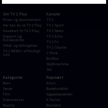
Om TV 2 Play
Kanaler
Priser og abonnement
TV 2
Her kan du se TV 2 Play
TV 2 Sport
Gavekort til TV 2 Play
TV 2 News
Support og
TV 2 Echo
Kundecenter
TV 2 Fri
Vilkår og betingelser
TV 2 Charlie
TV 2 NEWS i offentligt
C More
rum
BritBox
SkyShowtime
Oiii
Kategorier
Populært
Børn
Klovn
Serier
Badehotellet
Film
Sygeplejeskolen
Dokumentar
X Factor
Reality
Bachelor