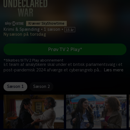
Kræver SkyShowtime
Krimi & Spænding
•
1 sæson
•
Ny sæson på torsdag
Prøv TV 2 Play*
*tilkøbes til TV 2 Play abonnement
Et team af analytikere skal under et britisk parlamentsvalg i et
post-pandemisk 2024 afværge et cyberangreb på
...
Læs mere
Sæson 1
Sæson 2