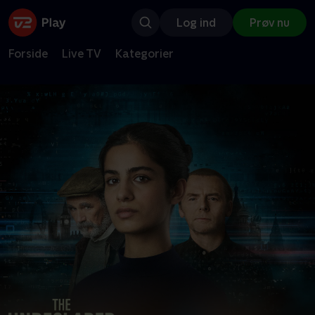
Log ind
Prøv nu
Forside
Live TV
Kategorier