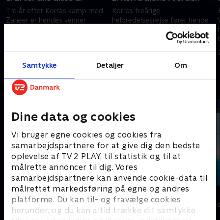
Tre år efter Korras kamp med
Korras treårige
Zaheer er hendes venner
helbredelsesrejse fører hende
kommet videre med deres liv.
til uventede steder.
21. februar 2023 • 21 min
21. februar 2023 • 21 min
Samtykke
Detaljer
Om
Andre så også
Dine data og cookies
Vi bruger egne cookies og cookies fra
samarbejdspartnere for at give dig den bedste
oplevelse af TV 2 PLAY, til statistik og til at
målrette annoncer til dig. Vores
samarbejdspartnere kan anvende cookie-data til
målrettet markedsføring på egne og andres
Føles som
Vicke Viking
platforme. Du kan til- og fravælge cookies
Børneserier • 1 sæsoner
Børneserier • 1
herunder, og du kan altid trække dit samtykke