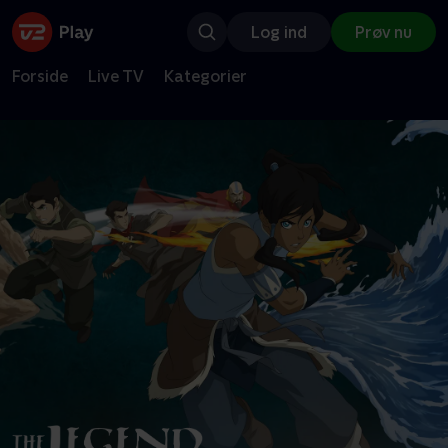
Log ind
Prøv nu
Forside
Live TV
Kategorier