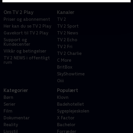
Om TV 2 Play
Kanaler
Priser og abonnement
TV 2
Her kan du se TV 2 Play
TV 2 Sport
Gavekort til TV 2 Play
TV 2 News
Support og
TV 2 Echo
Kundecenter
TV 2 Fri
Vilkår og betingelser
TV 2 Charlie
TV 2 NEWS i offentligt
C More
rum
BritBox
SkyShowtime
Oiii
Kategorier
Populært
Børn
Klovn
Serier
Badehotellet
Film
Sygeplejeskolen
Dokumentar
X Factor
Reality
Bachelor
Livsstil
Forræder