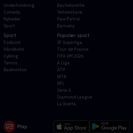
Underholdning
Bachelorette
Comedy
Yellowstone
Nyheder
Paw Patrol
Sport
Barnaby
Sport
Populær sport
Fodbold
3F Superliga
Håndbold
Tour de France
Cykling
FIFA VM 2026
Tennis
A Liga
Badminton
ATP
WTA
NFL
Serie A
Diamond League
La Vuelta