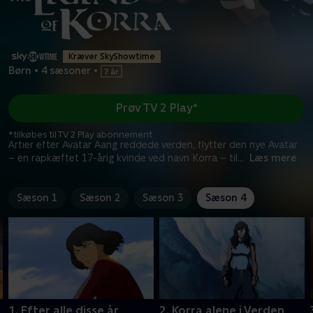
Kræver SkyShowtime
Børn
•
4 sæsoner
•
Prøv TV 2 Play*
*tilkøbes til TV 2 Play abonnement
Årtier efter Avatar Aang reddede verden, flytter den nye Avatar
– en rapkæftet 17-årig kvinde ved navn Korra – til
...
Læs mere
Sæson 1
Sæson 2
Sæson 3
Sæson 4
1. Efter alle disse år
2. Korra alene i Verden