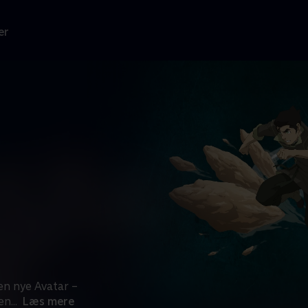
er
en nye Avatar –
den
...
Læs mere