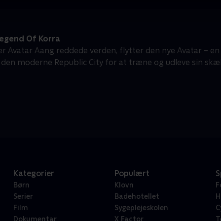
egend Of Korra
ter Avatar Aang reddede verden, flytter den nye Avatar – e
il den moderne Republic City for at træne og udleve sin sk
Kategorier
Populært
S
Børn
Klovn
F
Serier
Badehotellet
H
Film
Sygeplejeskolen
C
Dokumentar
X Factor
T