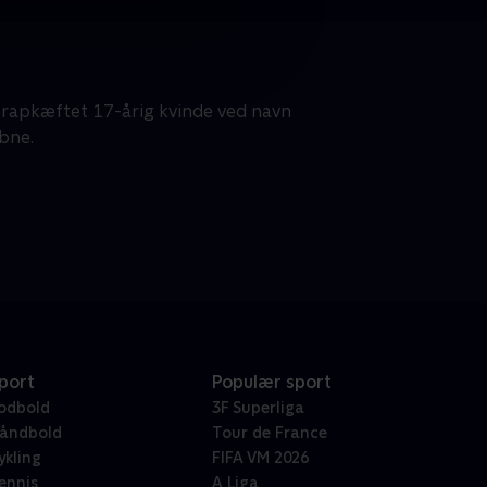
n rapkæftet 17-årig kvinde ved navn
æbne.
port
Populær sport
odbold
3F Superliga
åndbold
Tour de France
ykling
FIFA VM 2026
ennis
A Liga