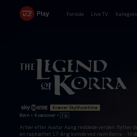
Forside
Live TV
Kategori
Kræver SkyShowtime
Børn
•
4 sæsoner
•
Årtier efter Avatar Aang reddede verden, flytter d
en rapkæftet 17-årig kvinde ved navn Korra – til 