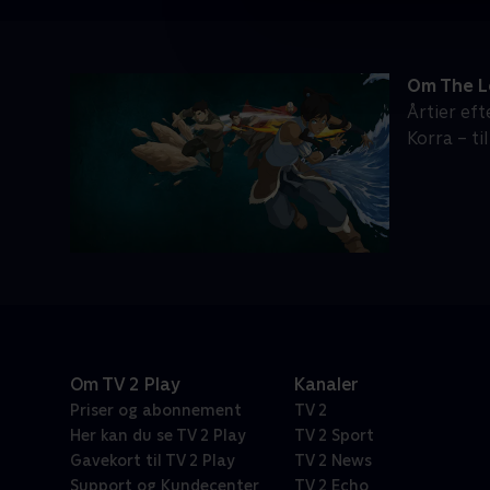
Om The L
Årtier ef
Korra – t
Om TV 2 Play
Kanaler
Priser og abonnement
TV 2
Her kan du se TV 2 Play
TV 2 Sport
Gavekort til TV 2 Play
TV 2 News
Support og Kundecenter
TV 2 Echo