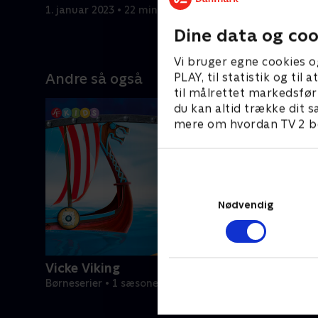
Betvingni
1. januar 2023 • 22 min
1. januar 2
Dine data og coo
Vi bruger egne cookies o
PLAY, til statistik og ti
Andre så også
til målrettet markedsfør
du kan altid trække dit s
mere om hvordan TV 2 be
Nødvendig
Vicke Viking
Børneserier • 1 sæsoner