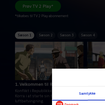
Prøv TV 2 Play*
*tilkøbes til TV 2 Play abonnement
Sæson 1
Sæson 2
Sæson 3
Sæson 4
1. Velkommen til Republikken
2. Et bla
Konflikt i Republikken forhindrer
Efter at 
Samtykke
Korra i at starte sin træning i
med luft
luftbetvingning.
besøger K