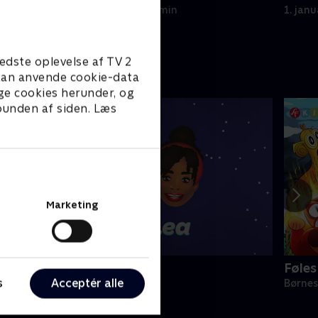
1. januar 2023 • 22 min
1. jan
edste oplevelse af TV 2
e kan anvende cookie-data
ge cookies herunder, og
 bunden af siden. Læs
Marketing
lly & Lea
Føle
s
Acceptér alle
ørneserier • 1 sæsoner
Børnes