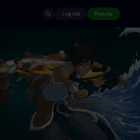
Log ind
Prøv nu