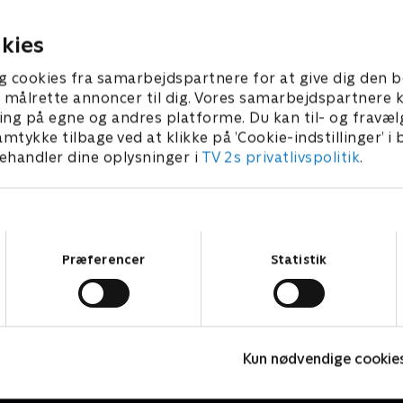
ngs Arena.
1. januar 2023 • 22 min
023 • 22 min
kies
g cookies fra samarbejdspartnere for at give dig den b
l at målrette annoncer til dig. Vores samarbejdspartner
ing på egne og andres platforme. Du kan til- og fravæl
amtykke tilbage ved at klikke på ’Cookie-indstillinger’ i
handler dine oplysninger i
TV 2s privatlivspolitik
.
Samtykkevalg
Præferencer
Statistik
Miniteve: Musikinstrumenter
O
Kun nødvendige cookie
Børneserier • 1 sæsoner
B