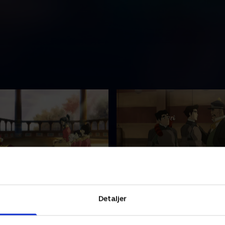
d i vinden
3. Afsløringen
have stødt på problemer
Korra forsøger at infiltrere 
Detaljer
betvingningstræningen
Ligesindedes bevægelse og 
orra byens Pro
mere om deres mystiske led