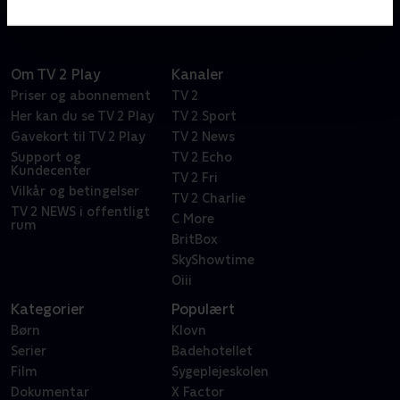
Om TV 2 Play
Kanaler
Priser og abonnement
TV 2
Her kan du se TV 2 Play
TV 2 Sport
Gavekort til TV 2 Play
TV 2 News
Support og
TV 2 Echo
Kundecenter
TV 2 Fri
Vilkår og betingelser
TV 2 Charlie
TV 2 NEWS i offentligt
C More
rum
BritBox
SkyShowtime
Oiii
Kategorier
Populært
Børn
Klovn
Serier
Badehotellet
Film
Sygeplejeskolen
Dokumentar
X Factor