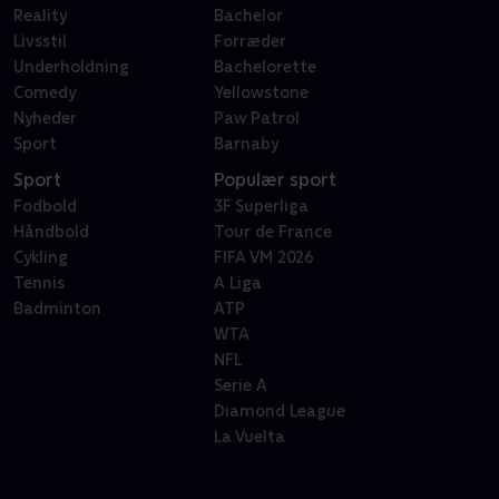
Reality
Bachelor
Livsstil
Forræder
Underholdning
Bachelorette
Comedy
Yellowstone
Nyheder
Paw Patrol
Sport
Barnaby
Sport
Populær sport
Fodbold
3F Superliga
Håndbold
Tour de France
Cykling
FIFA VM 2026
Tennis
A Liga
Badminton
ATP
WTA
NFL
Serie A
Diamond League
La Vuelta