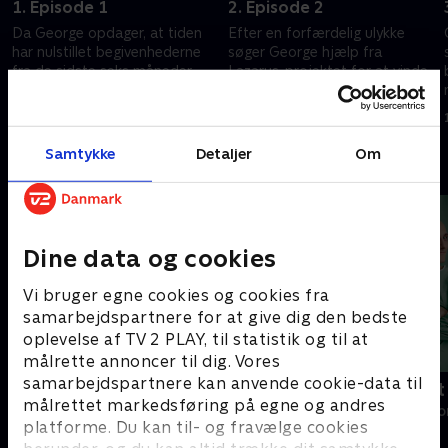
1. Episode 1
2. Episode 2
Da George opdager, at tiden
Efter en forfærdelig ulykke
har nulstillet begivenhederne
søger George hjælp fra
fra de sidste seks måneder,
Lazarus-projektet for at vinde
bliver han overbevist om, at
det tabte tilbage.
han er sindssyg.
1. december 2024 • 44 min
1. december 2024 • 45 min
Samtykke
Detaljer
Om
Andre så også
Dine data og cookies
Vi bruger egne cookies og cookies fra
samarbejdspartnere for at give dig den bedste
oplevelse af TV 2 PLAY, til statistik og til at
målrette annoncer til dig. Vores
samarbejdspartnere kan anvende cookie-data til
Happy fucking Pride
Fake Patient
målrettet markedsføring på egne og andres
Drama • 1 sæsoner
Drama • 1 sæso
platforme. Du kan til- og fravælge cookies