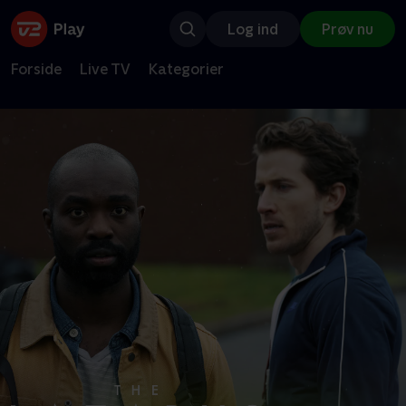
Log ind
Prøv nu
Forside
Live TV
Kategorier