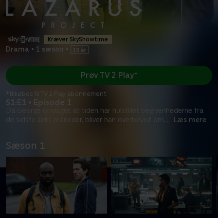
Kræver SkyShowtime
Drama
•
1 sæson
•
Prøv TV 2 Play*
*tilkøbes til TV 2 Play abonnement
S1:E1 • Episode 1
Da George opdager, at tiden har nulstillet begivenhederne fra
de sidste seks måneder, bliver han overbevist om,
...
Læs mere
Sæson 1