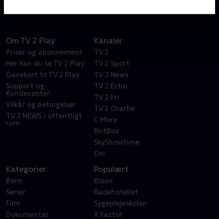
Om TV 2 Play
Kanaler
Priser og abonnement
TV 2
Her kan du se TV 2 Play
TV 2 Sport
Gavekort til TV 2 Play
TV 2 News
Support og
TV 2 Echo
Kundecenter
TV 2 Fri
Vilkår og betingelser
TV 2 Charlie
TV 2 NEWS i offentligt
C More
rum
BritBox
SkyShowtime
Oiii
Kategorier
Populært
Børn
Klovn
Serier
Badehotellet
Film
Sygeplejeskolen
Dokumentar
X Factor