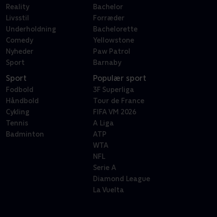
Reality
Bachelor
Livsstil
Forræder
Underholdning
Bachelorette
Comedy
Yellowstone
Nyheder
Paw Patrol
Sport
Barnaby
Sport
Populær sport
Fodbold
3F Superliga
Håndbold
Tour de France
Cykling
FIFA VM 2026
Tennis
A Liga
Badminton
ATP
WTA
NFL
Serie A
Diamond League
La Vuelta