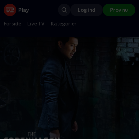
Log ind
Prøv nu
Forside
Live TV
Kategorier