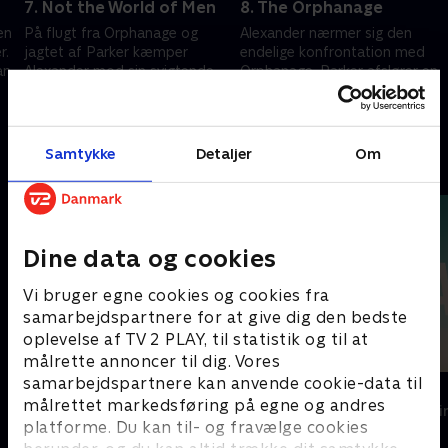
7. Not the World of Men
8. The Orphanage
en
På flugt fra Orphanage og
Alexander nærmer sig den
r.
jagtet af Parker kæmper
endelige konfrontation med
an
Alexander mod sin svigtende
Orphanage. Parker afslører en
krop. Han må overleve for at
skjult besked, der kan være
redde dem, han elsker.
nøglen til at redde alle.
2. marts 2026 • 47 min
9. marts 2026 • 47 min
Samtykke
Detaljer
Om
Andre så også
Dine data og cookies
Vi bruger egne cookies og cookies fra
samarbejdspartnere for at give dig den bedste
oplevelse af TV 2 PLAY, til statistik og til at
målrette annoncer til dig. Vores
samarbejdspartnere kan anvende cookie-data til
Top Dog
The Au Pair
målrettet markedsføring på egne og andres
Krimi & Spænding • 1 sæsoner
Krimi & Spændi
platforme. Du kan til- og fravælge cookies