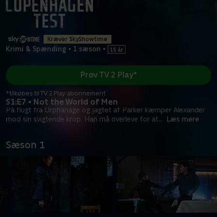
Kræver SkyShowtime
Krimi & Spænding
•
1 sæson
•
Prøv TV 2 Play*
*tilkøbes til TV 2 Play abonnement
S1:E7 • Not the World of Men
På flugt fra Orphanage og jagtet af Parker kæmper Alexander
mod sin svigtende krop. Han må overleve for at
...
Læs mere
Sæson 1