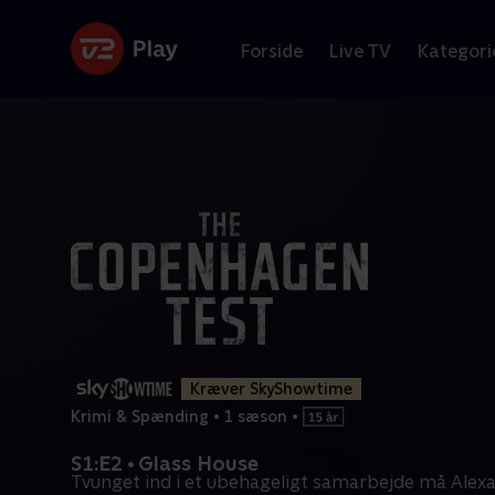
Forside
Live TV
Kategori
Kræver SkyShowtime
Krimi & Spænding
•
1 sæson
•
S1:E2 • Glass House
Tvunget ind i et ubehageligt samarbejde må Alex