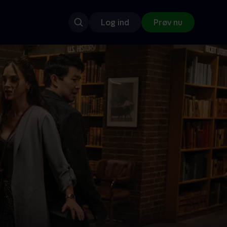
Log ind
Prøv nu