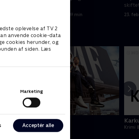
n, at alt
ham alt.
skiftet
16. februar 2026 • 49 min
23. fe
edste oplevelse af TV 2
e kan anvende cookie-data
ge cookies herunder, og
 bunden af siden. Læs
Marketing
BMF
Karku
s
Acceptér alle
rimi & Spænding • 3 sæsoner
Krimi 