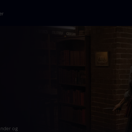
er
ander og