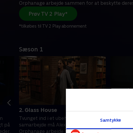
Orphanage arbejde sammen for at beskytte dere
Prøv TV 2 Play*
*tilkøbes til TV 2 Play abonnement
Sæson 1
2. Glass House
3. False 
om
Tvunget ind i et ubehageligt
Mens hans 
Samtykke
gt på
samarbejde må Alexander og
Alexander
eder,
Orphanage arbejde sammen for at
at Orphan