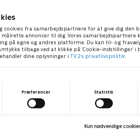
mission, der kan koste ham
kilden med sit liv, opdager ha
er løgn.
 2026 • 51 min
9. februar 2026 • 51 min
kies
g cookies fra samarbejdspartnere for at give dig den b
l at målrette annoncer til dig. Vores samarbejdspartner
ing på egne og andres platforme. Du kan til- og fravæl
amtykke tilbage ved at klikke på ’Cookie-indstillinger’ i
handler dine oplysninger i
TV 2s privatlivspolitik
.
Samtykkevalg
Præferencer
Statistik
The Au Pair
Kun nødvendige cookie
Krimi & Spænding • 1 sæsoner
K