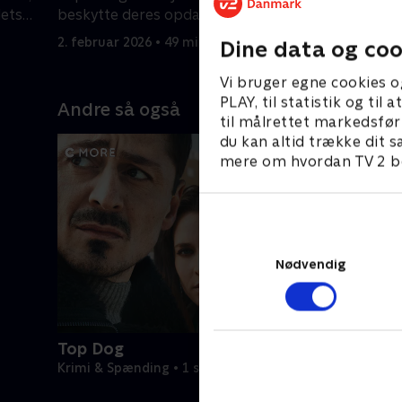
dets
beskytte deres opdagelse af hacket.
ham i en 
alt.
2. februar 2026 • 49 min
2. februar
Dine data og coo
Vi bruger egne cookies o
PLAY, til statistik og ti
Andre så også
til målrettet markedsfør
du kan altid trække dit s
mere om hvordan TV 2 be
Nødvendig
Top Dog
Krimi & Spænding • 1 sæsoner