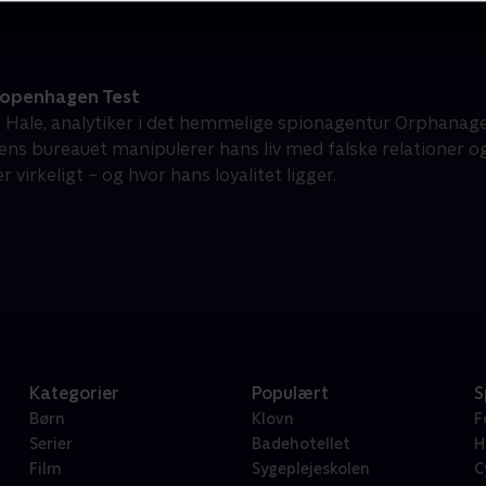
openhagen Test
 Hale, analytiker i det hemmelige spionagentur Orphanage,
ens bureauet manipulerer hans liv med falske relationer og
r virkeligt – og hvor hans loyalitet ligger.
Kategorier
Populært
S
Børn
Klovn
F
Serier
Badehotellet
H
Film
Sygeplejeskolen
C