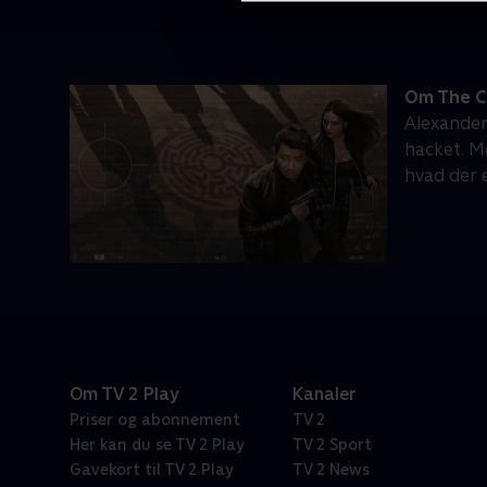
Om The C
Alexander
hacket. M
hvad der e
Om TV 2 Play
Kanaler
Priser og abonnement
TV 2
Her kan du se TV 2 Play
TV 2 Sport
Gavekort til TV 2 Play
TV 2 News