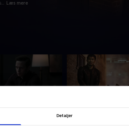
s
...
Læs mere
Flag
4. Obsidian
falske liv folder sig ud, må
I felten opsøger Alexander e
Detaljer
 spille med – uvidende om,
for at lokke fjenden frem. O
age planlægger at ofre
er brutalt, og mens han bes