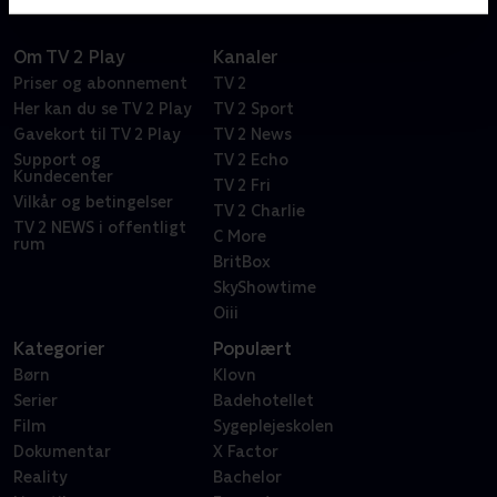
Om TV 2 Play
Kanaler
Priser og abonnement
TV 2
Her kan du se TV 2 Play
TV 2 Sport
Gavekort til TV 2 Play
TV 2 News
Support og
TV 2 Echo
Kundecenter
TV 2 Fri
Vilkår og betingelser
TV 2 Charlie
TV 2 NEWS i offentligt
C More
rum
BritBox
SkyShowtime
Oiii
Kategorier
Populært
Børn
Klovn
Serier
Badehotellet
Film
Sygeplejeskolen
Dokumentar
X Factor
Reality
Bachelor