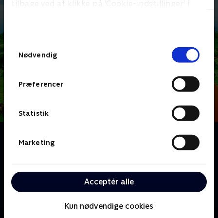
tilbage ved at klikke på ’Cookie-indstillinger’ i
bunden af siden. Læs mere om hvordan TV 2
behandler dine oplysninger i
TV 2s privatlivspolitik
.
Samtykkevalg
Nødvendig
Præferencer
Statistik
Om Teletubbies
Marketing
Fire små nuttede, farverige dukker med antenner på
hovedederne og tv-skærme i maverne, et grønt og
blomsterigt landskab, en venlig støvsuger og en
Acceptér alle
smilende babysol. Det er hovedingredienserne i den
britiske småbørnsserie Teletubbies.
Kun nødvendige cookies