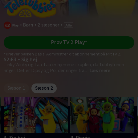
•
Børn
•
2 sæsoner
•
Prøv TV 2 Play*
*Kræver pakken Basis. Administrer dit abonnement på Mit TV 2.
S2:E3 • Sig hej
Tinky Winky og Laa-Laa er hjemme i kuplen, da Tubbyfonen
ringer. Det er Dipsy og Po, der ringer fra
...
Læs mere
Sæson 1
Sæson 2
3. Sig hej
4. Picnic