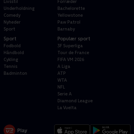
Livsstil
Forræder
Underholdning
Bachelorette
Comedy
Yellowstone
Nyheder
Paw Patrol
Sport
Barnaby
Sport
Populær sport
Fodbold
3F Superliga
Håndbold
Tour de France
Cykling
FIFA VM 2026
Tennis
A Liga
Badminton
ATP
WTA
NFL
Serie A
Diamond League
La Vuelta