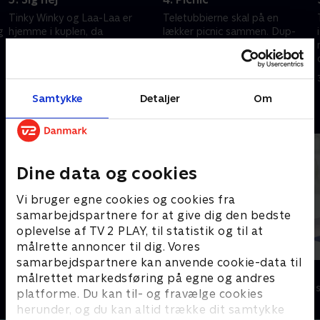
Tinky Winky og Laa-Laa er
Teletubbierne skal på en
g
hjemme i kuplen, da
lækker picnic sammen. Dup-
Tubbyfonen ringer. Det er
dup’en popper en masse
Dipsy og Po, der ringer fra
tubbykager op på tallerkenerne
Tubbymobilen for at sige ’Hej’.
som teletubbierne kan guffe i
31. december 2020 • 12 min
31. december 2020 • 12 min
sig.
Samtykke
Detaljer
Om
Andre så også
Dine data og cookies
Vi bruger egne cookies og cookies fra
samarbejdspartnere for at give dig den bedste
oplevelse af TV 2 PLAY, til statistik og til at
målrette annoncer til dig. Vores
samarbejdspartnere kan anvende cookie-data til
Gurli Gris
Pingu
målrettet markedsføring på egne og andres
Børneserier • 4 sæsoner
Børneserier • 6
platforme. Du kan til- og fravælge cookies
herunder, og du kan altid trække dit samtykke