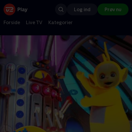
Log ind
Prøv nu
Forside
Live TV
Kategorier