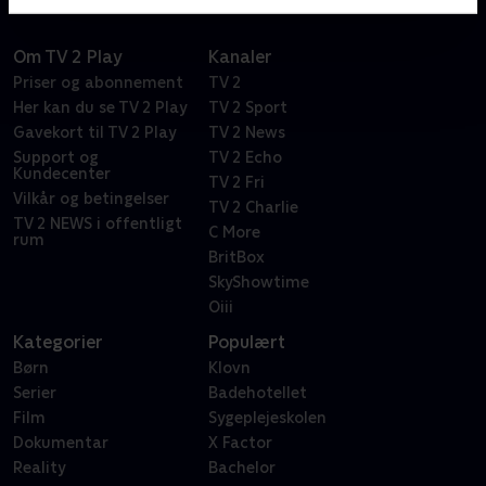
Om TV 2 Play
Kanaler
Priser og abonnement
TV 2
Her kan du se TV 2 Play
TV 2 Sport
Gavekort til TV 2 Play
TV 2 News
Support og
TV 2 Echo
Kundecenter
TV 2 Fri
Vilkår og betingelser
TV 2 Charlie
TV 2 NEWS i offentligt
C More
rum
BritBox
SkyShowtime
Oiii
Kategorier
Populært
Børn
Klovn
Serier
Badehotellet
Film
Sygeplejeskolen
Dokumentar
X Factor
Reality
Bachelor