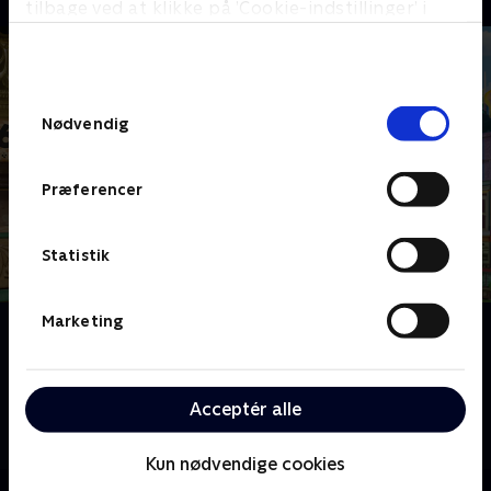
tilbage ved at klikke på ’Cookie-indstillinger’ i
bunden af siden. Læs mere om hvordan TV 2
behandler dine oplysninger i
TV 2s privatlivspolitik
.
Samtykkevalg
Nødvendig
Præferencer
Statistik
Marketing
Om Team Umizoomi
Milli, Geo og Bot elsker matematik og bruger den til
at løse alle hverdagens små problemer i Umi-byen.
Acceptér alle
Det er sjov, fantasifuld og lærerig matematik for de
mindste.
Kun nødvendige cookies