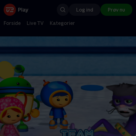
Log ind
Prøv nu
Forside
Live TV
Kategorier