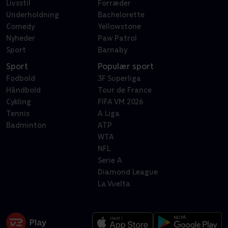
Livsstil
Forræder
Underholdning
Bachelorette
Comedy
Yellowstone
Nyheder
Paw Patrol
Sport
Barnaby
Sport
Populær sport
Fodbold
3F Superliga
Håndbold
Tour de France
Cykling
FIFA VM 2026
Tennis
A Liga
Badminton
ATP
WTA
NFL
Serie A
Diamond League
La Vuelta