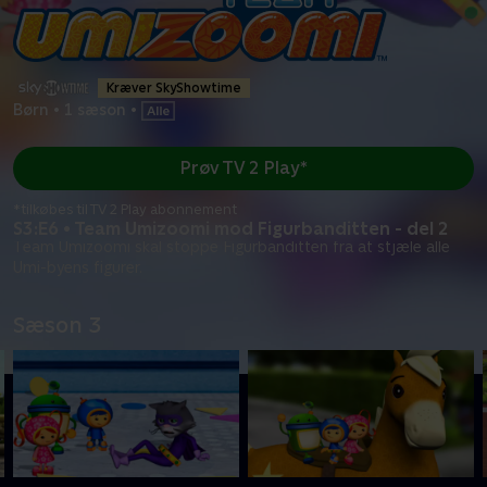
Kræver SkyShowtime
Børn
•
1 sæson
•
Prøv TV 2 Play*
*tilkøbes til TV 2 Play abonnement
S3:E6 • Team Umizoomi mod Figurbanditten - del 2
Team Umizoomi skal stoppe Figurbanditten fra at stjæle alle
Umi-byens figurer.
Sæson 3