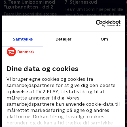
6. Team Umizoomi mod
7. Stjerneskud
Figurbanditten - del 2
Team Umizoomi hjælper en lille
Team Umizoomi skal stoppe
hest på en mission for at finde
Figurbanditten fra at stjæle
magi, der kan hjælpe ham med
alle Umi-byens figurer.
at vokse sig stor.
29. august 2023 • 25 min
29. august 2023 • 22 min
Samtykke
Detaljer
Om
Andre så også
Dine data og cookies
Vi bruger egne cookies og cookies fra
samarbejdspartnere for at give dig den bedste
oplevelse af TV 2 PLAY, til statistik og til at
målrette annoncer til dig. Vores
samarbejdspartnere kan anvende cookie-data til
målrettet markedsføring på egne og andres
Vicke Viking
Olly & Lea
platforme. Du kan til- og fravælge cookies
Børneserier • 1 sæsoner
Børneserier • 1
herunder, og du kan altid trække dit samtykke