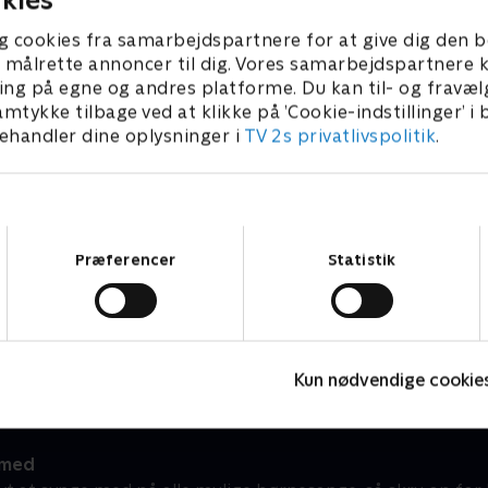
g cookies fra samarbejdspartnere for at give dig den b
l at målrette annoncer til dig. Vores samarbejdspartner
ing på egne og andres platforme. Du kan til- og fravæl
amtykke tilbage ved at klikke på ’Cookie-indstillinger’ i
handler dine oplysninger i
TV 2s privatlivspolitik
.
Samtykkevalg
Præferencer
Statistik
Sørøverne flytter ind
O
Børneserier • 1 sæsoner
B
Kun nødvendige cookie
 med