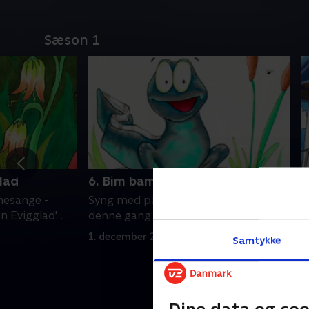
Sæson 1
lad
6. Bim bam busse
7
A
nesange -
Syng med på sjove børnesange -
S
Evigglad'. .
denne gang 'Bim bam busse'. .
d
1. december 2020 • 2 min
Samtykke
A
1
Dine data og coo