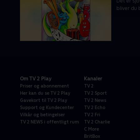
Det er sjo
bliver du
Om TV 2 Play
Kanaler
Priser og abonnement
TV 2
Her kan du se TV 2 Play
TV 2 Sport
Gavekort til TV 2 Play
TV 2 News
Support og Kundecenter
TV 2 Echo
Vilkår og betingelser
TV 2 Fri
TV 2 NEWS i offentligt rum
TV 2 Charlie
C More
BritBox