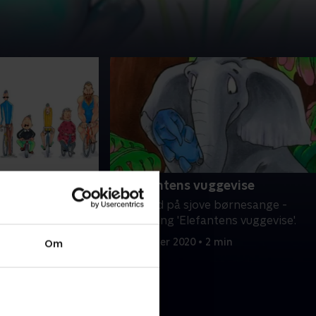
r
9. Elefantens vuggevise
børnesange -
Syng med på sjove børnesange -
yklister'.
denne gang 'Elefantens vuggevise'.
 min
1. december 2020 • 2 min
Om