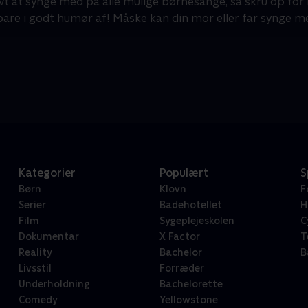
vt at synge med på alle mulige børnesange, så skru op for l
 bare i godt humør af! Måske kan din mor eller far synge m
Kategorier
Populært
S
Børn
Klovn
F
Serier
Badehotellet
H
Film
Sygeplejeskolen
C
Dokumentar
X Factor
T
Reality
Bachelor
B
Livsstil
Forræder
Underholdning
Bachelorette
Comedy
Yellowstone