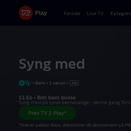
Forside
Live TV
Kategori
Syng med
•
Børn
•
1 sæson
•
S1:E6 • Bim bam busse
Syng med på sjove børnesange - denne gang 'Bim 
Prøv TV 2 Play*
*Kræver pakken Basis. Administrer dit abonnement på Mit