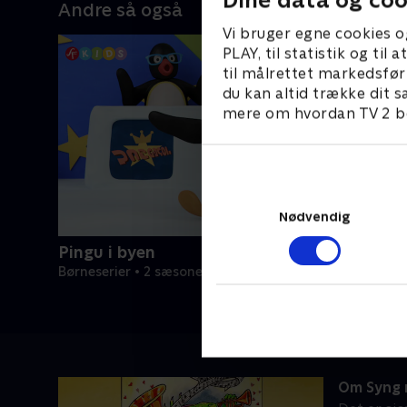
Andre så også
Vi bruger egne cookies o
PLAY, til statistik og ti
til målrettet markedsfør
du kan altid trække dit s
mere om hvordan TV 2 be
Nødvendig
Pingu i byen
Børneserier • 2 sæsoner
Om Syng