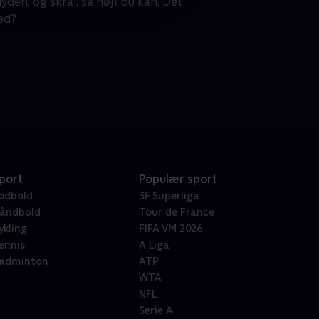
yden, og skrål, så højt du kan. Det
ed?
port
Populær sport
odbold
3F Superliga
åndbold
Tour de France
ykling
FIFA VM 2026
ennis
A Liga
adminton
ATP
WTA
NFL
Serie A