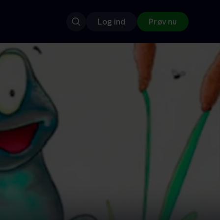
Log ind
Prøv nu