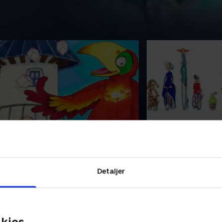
. Jeg er en papegøje fra
8. Ti små cykliste
merika
Syng med på sjove 
yng med på sjove børnesange -
denne gang 'Ti små c
enne gang 'Jeg er en papegøje fra
1. december 2020 • 4
Detaljer
merika'.
. december 2020 • 2 min
kies