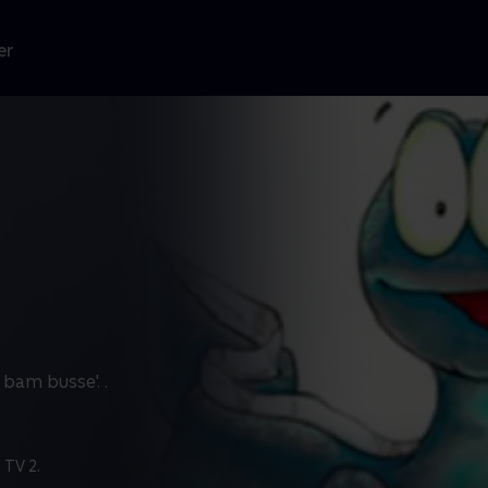
er
bam busse'. .
 TV 2.