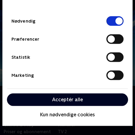
behandler dine oplysninger i
TV 2s privatlivspolitik
.
Samtykkevalg
Nødvendig
Præferencer
Statistik
Marketing
Om Super Duper Bunny League
Acceptér alle
Kun nødvendige cookies
Om TV 2 Play
Kanaler
Priser og abonnement
TV 2