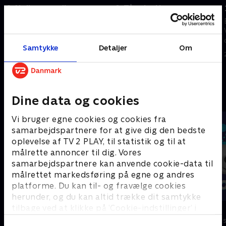
8. Nullermænd!
9. Tågebot!
Kaninerne får problemer efter
Tågehånd forsøger at skabe en
at have spildt en milkshake, og
ond håndlanger, og kaninerne
Tågehånds mor kommer på
må finde Annabelles notesbog.
Samtykke
Detaljer
Om
besøg.
28. marts 2026 • 21 min
8. november 2025 • 21 min
Andre så også
Dine data og cookies
Vi bruger egne cookies og cookies fra
samarbejdspartnere for at give dig den bedste
oplevelse af TV 2 PLAY, til statistik og til at
målrette annoncer til dig. Vores
samarbejdspartnere kan anvende cookie-data til
målrettet markedsføring på egne og andres
platforme. Du kan til- og fravælge cookies
herunder, og du kan altid trække dit samtykke
tilbage ved at klikke på ’Cookie-indstillinger’ i
Vicke Viking
Olly & Lea
bunden af siden. Læs mere om hvordan TV 2
Børneserier • 1 sæsoner
Børneserier • 1