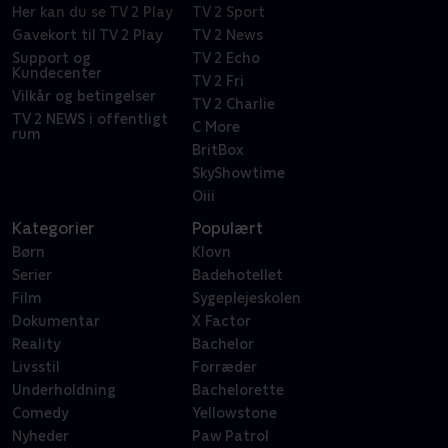
Her kan du se TV 2 Play
TV 2 Sport
Gavekort til TV 2 Play
TV 2 News
Support og
TV 2 Echo
Kundecenter
TV 2 Fri
Vilkår og betingelser
TV 2 Charlie
TV 2 NEWS i offentligt
C More
rum
BritBox
SkyShowtime
Oiii
Kategorier
Populært
Børn
Klovn
Serier
Badehotellet
Film
Sygeplejeskolen
Dokumentar
X Factor
Reality
Bachelor
Livsstil
Forræder
Underholdning
Bachelorette
Comedy
Yellowstone
Nyheder
Paw Patrol