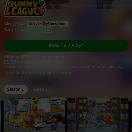
Kræver SkyShowtime
Børn
•
2 sæsoner
•
Prøv TV 2 Play*
*tilkøbes til TV 2 Play abonnement
S1:E8 • Nullermænd!
Kaninerne får problemer efter at have spildt en milkshake, og
Tågehånds mor kommer på besøg.
Sæson 1
Sæson 2