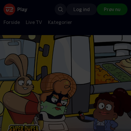
Log ind
Prøv nu
Forside
Live TV
Kategorier