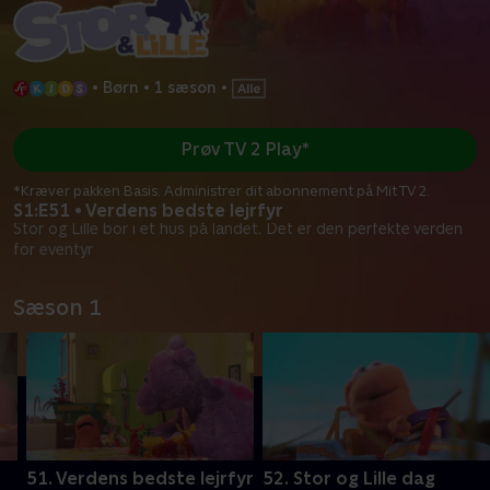
•
Børn
•
1 sæson
•
Prøv TV 2 Play*
*Kræver pakken Basis. Administrer dit abonnement på Mit TV 2.
S1:E51 • Verdens bedste lejrfyr
Stor og Lille bor i et hus på landet. Det er den perfekte verden
for eventyr
Sæson 1
51. Verdens bedste lejrfyr
52. Stor og Lille dag