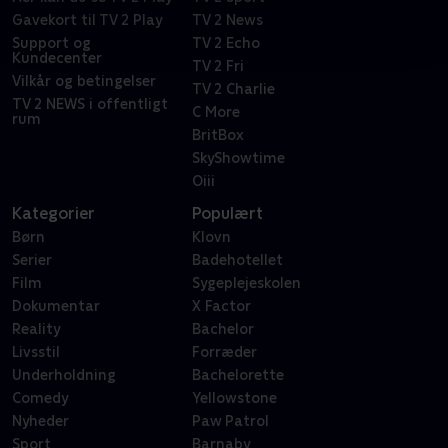
Gavekort til TV 2 Play
TV 2 News
Support og
TV 2 Echo
Kundecenter
TV 2 Fri
Vilkår og betingelser
TV 2 Charlie
TV 2 NEWS i offentligt
C More
rum
BritBox
SkyShowtime
Oiii
Kategorier
Populært
Børn
Klovn
Serier
Badehotellet
Film
Sygeplejeskolen
Dokumentar
X Factor
Reality
Bachelor
Livsstil
Forræder
Underholdning
Bachelorette
Comedy
Yellowstone
Nyheder
Paw Patrol
Sport
Barnaby