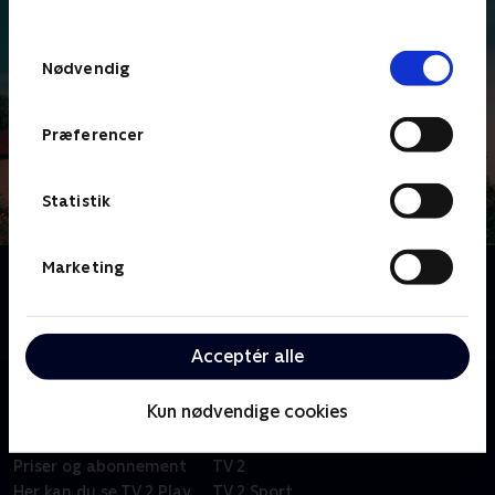
behandler dine oplysninger i
TV 2s privatlivspolitik
.
Samtykkevalg
Nødvendig
Præferencer
Statistik
Marketing
Om Stor & Lille
Stor og Lille bor i et hus på landet. Det er den
perfekte verden for eventyr
Acceptér alle
Kun nødvendige cookies
Om TV 2 Play
Kanaler
Priser og abonnement
TV 2
Her kan du se TV 2 Play
TV 2 Sport