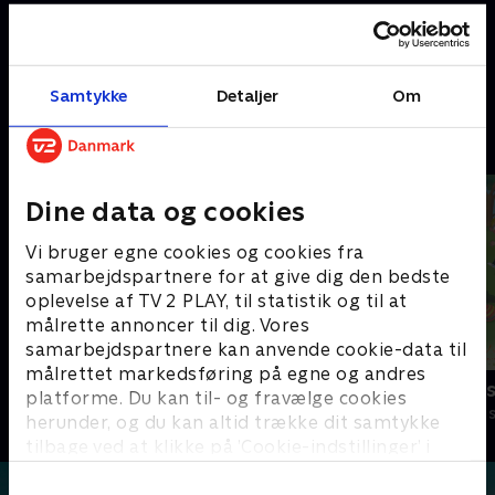
Stor og Lille bor i et hus på
Stor og Lille bor i et hus på
landet. Det er den perfekte
landet. Det er den perfekte
verden for eventyr
verden for eventyr
1. februar 2025 • 10 min
1. februar 2025 • 10 min
Samtykke
Detaljer
Om
Andre så også
Dine data og cookies
Vi bruger egne cookies og cookies fra
samarbejdspartnere for at give dig den bedste
oplevelse af TV 2 PLAY, til statistik og til at
målrette annoncer til dig. Vores
samarbejdspartnere kan anvende cookie-data til
målrettet markedsføring på egne og andres
Lillefinger
Lille prinses
platforme. Du kan til- og fravælge cookies
Børneserier • 1 sæsoner
Børneserier • 3
herunder, og du kan altid trække dit samtykke
tilbage ved at klikke på ’Cookie-indstillinger’ i
bunden af siden. Læs mere om hvordan TV 2