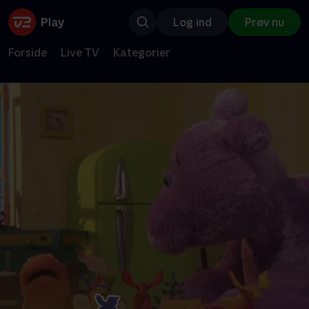
Log ind
Prøv nu
Forside
Live TV
Kategorier