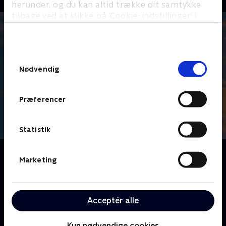
herunder, og du kan altid trække dit samtykke
tilbage ved at klikke på ’Cookie-indstillinger’ i
bunden af siden. Læs mere om hvordan TV 2
behandler dine oplysninger i
TV 2s privatlivspolitik
.
Samtykkevalg
Nødvendig
Præferencer
Statistik
Om Sten, saks, papir
Marketing
De bedste venner Sten, Saks og Papir deler en
lejlighed og har det sjovt. Men deres
konkurrenceprægede natur betyder, at de skændes
Acceptér alle
om alt - både med naboerne og indbyrdes. De har en
særlig evne til at få små problemer til at vokse sig til
Kun nødvendige cookies
skøre katastrofer.