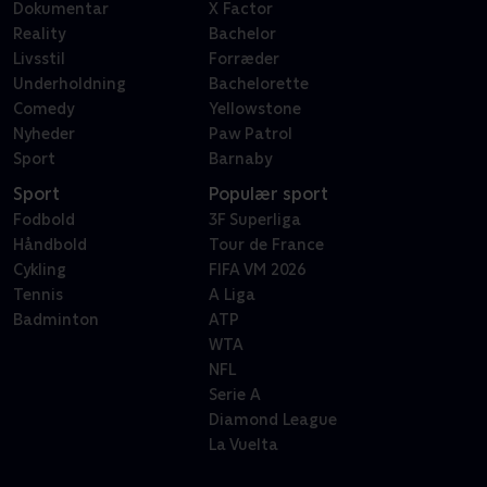
Dokumentar
X Factor
Reality
Bachelor
Livsstil
Forræder
Underholdning
Bachelorette
Comedy
Yellowstone
Nyheder
Paw Patrol
Sport
Barnaby
Sport
Populær sport
Fodbold
3F Superliga
Håndbold
Tour de France
Cykling
FIFA VM 2026
Tennis
A Liga
Badminton
ATP
WTA
NFL
Serie A
Diamond League
La Vuelta