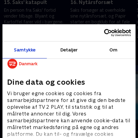
15. Saks' katapult
16. Nytårsforsæt
En person fra Saks' fortid
Saks forsøger at overholde
vender tilbage. Blyant og
sine nytårsforsæt, og Papir
Kartoffel farer vild i bjergene.
starter en bogklub for at føle
sig klogere.
28. september 2024 • 21 min
28. september 2024 • 21 min
Samtykke
Detaljer
Om
Andre så også
Dine data og cookies
Vi bruger egne cookies og cookies fra
samarbejdspartnere for at give dig den bedste
oplevelse af TV 2 PLAY, til statistik og til at
målrette annoncer til dig. Vores
samarbejdspartnere kan anvende cookie-data til
Arne Alligator
Vicke Viking
målrettet markedsføring på egne og andres
Børneserier • 1 sæsoner
Børneserier • 1
platforme. Du kan til- og fravælge cookies