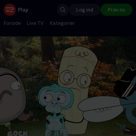
Log ind
Prøv nu
Forside
Live TV
Kategorier