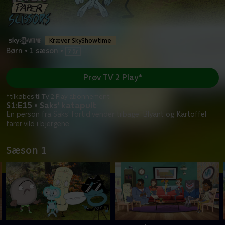
Kræver SkyShowtime
Børn
•
1 sæson
•
Prøv TV 2 Play*
*tilkøbes til TV 2 Play abonnement
S1:E15 • Saks' katapult
En person fra Saks' fortid vender tilbage. Blyant og Kartoffel
farer vild i bjergene.
Sæson 1