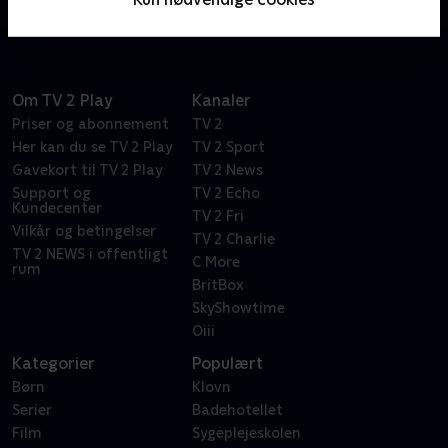
Om TV 2 Play
Kanaler
Priser og abonnement
TV 2
Her kan du se TV 2 Play
TV 2 Sport
Gavekort til TV 2 Play
TV 2 News
Support og
TV 2 Echo
Kundecenter
TV 2 Fri
Vilkår og betingelser
TV 2 Charlie
TV 2 NEWS i offentligt
C More
rum
BritBox
SkyShowtime
Oiii
Kategorier
Populært
Børn
Klovn
Serier
Badehotellet
Film
Sygeplejeskolen