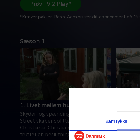
Prøv TV 2 Play*
*Kræver pakken Basis. Administrer dit abonnement på Mit
Sæson 1
1. Livet mellem husene
2. Sikke 
Skyderi og spændinger i Pusher
Fristaden
Street skaber splittelse på
fejres. M
Samtykke
Christiania. Christianitten Barike har
problemer
truffet en beslutning for at genfinde