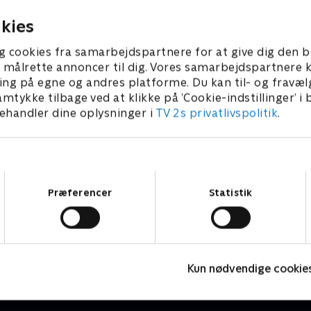
end Pusher Street.
 2024 • 16 min
15. december 2023 • 17 min
kies
g cookies fra samarbejdspartnere for at give dig den b
l at målrette annoncer til dig. Vores samarbejdspartner
ing på egne og andres platforme. Du kan til- og fravæl
amtykke tilbage ved at klikke på ’Cookie-indstillinger’ i
handler dine oplysninger i
TV 2s privatlivspolitik
.
Samtykkevalg
Præferencer
Statistik
Jul på slottet - Warwick
N
2020 • Livsstil • 46 min
2
Kun nødvendige cookie