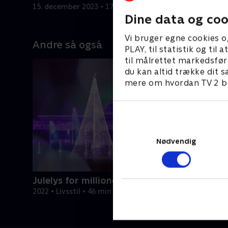
kærligheden til staden.
15. december 2023 • 17 min
29. august
Dine data og coo
Vi bruger egne cookies o
Andre så også
PLAY, til statistik og ti
til målrettet markedsfør
du kan altid trække dit s
mere om hvordan TV 2 be
Nødvendig
Julelys for millioner
2022 • Livsstil • 46 min