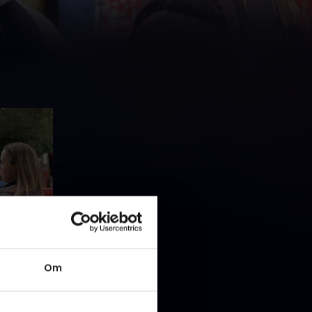
ve
for børn at
Om
anitten
to.
og mere