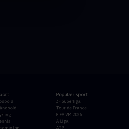
port
Populær sport
odbold
3F Superliga
åndbold
Tour de France
ykling
FIFA VM 2026
ennis
A Liga
adminton
ATP