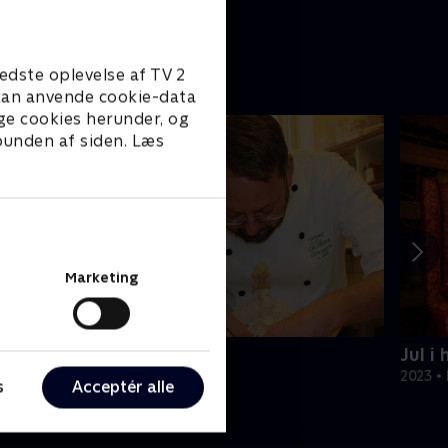
edste oplevelse af TV 2
e kan anvende cookie-data
ge cookies herunder, og
 bunden af siden. Læs
Marketing
ytår hos La Glace
Jul i
018 • Livsstil • 37 min
2023 • 
s
Acceptér alle