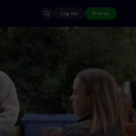
Log ind
Prøv nu