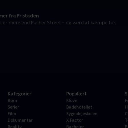
er fra Fristaden
ia er mere end Pusher Street – og værd at kæmpe for.
Kategorier
Populært
S
Børn
Klovn
F
Serier
Badehotellet
H
Film
Sygeplejeskolen
C
Dokumentar
X Factor
T
Reality
Bachelor
B