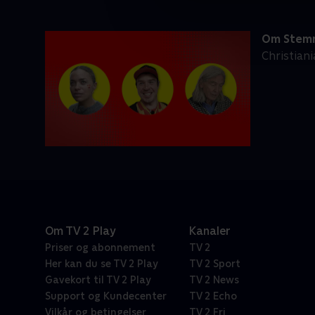
Om Stemm
Christian
Om TV 2 Play
Kanaler
Priser og abonnement
TV 2
Her kan du se TV 2 Play
TV 2 Sport
Gavekort til TV 2 Play
TV 2 News
Support og Kundecenter
TV 2 Echo
Vilkår og betingelser
TV 2 Fri