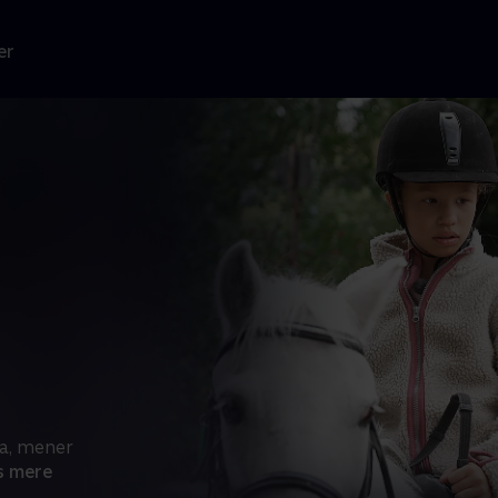
er
Ja, mener
s mere