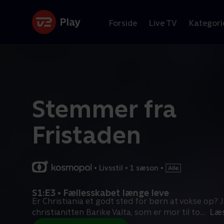
Forside
Live TV
Kategori
Stemmer fra
Fristaden
•
Livsstil
•
1 sæson
•
S1:E3 • Fællesskabet længe leve
Er Christiania et godt sted for børn at vokse op? 
christianitten Barike Valta, som er mor til to.
...
Læ