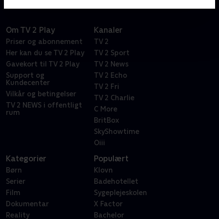
Om TV 2 Play
Kanaler
Priser og abonnement
TV 2
Her kan du se TV 2 Play
TV 2 Sport
Gavekort til TV 2 Play
TV 2 News
Support og
TV 2 Echo
Kundecenter
TV 2 Fri
Vilkår og betingelser
TV 2 Charlie
TV 2 NEWS i offentligt
C More
rum
BritBox
SkyShowtime
Oiii
Kategorier
Populært
Børn
Klovn
Serier
Badehotellet
Film
Sygeplejeskolen
Dokumentar
X Factor
Reality
Bachelor