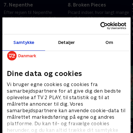
7. Nepenthe
8. Broken Pieces
Efter rejsen til Nepenthe
Picard indser, hvor langt mange
hjælper Picard Soji med at
vil gå for at bevare
forstå sine frigjorte minder.
hemmeligheder, der strækker
.
sig tilbage over generationer.
30. juli 2025 • 56 min
30. juli 2025 • 53 min
Samtykke
Detaljer
Om
Andre så også
Dine data og cookies
Vi bruger egne cookies og cookies fra
samarbejdspartnere for at give dig den bedste
oplevelse af TV 2 PLAY, til statistik og til at
målrette annoncer til dig. Vores
samarbejdspartnere kan anvende cookie-data til
målrettet markedsføring på egne og andres
Happy fucking Pride
Fake Patient
platforme. Du kan til- og fravælge cookies
herunder, og du kan altid trække dit samtykke
Drama • 1 sæsoner
Drama • 1 sæso