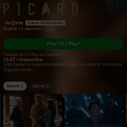
Kræver SkyShowtime
Drama
•
2 sæsoner
•
Prøv TV 2 Play*
*tilkøbes til TV 2 Play abonnement
S1:E7 • Nepenthe
Efter rejsen til Nepenthe hjælper Picard Soji med at forstå sine
frigjorte minder.
Sæson 1
Sæson 2