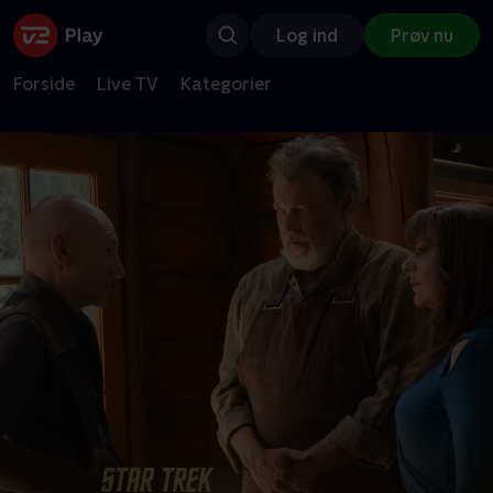
Log ind
Prøv nu
Forside
Live TV
Kategorier