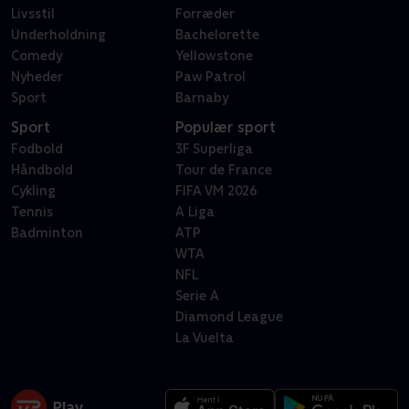
Livsstil
Forræder
Underholdning
Bachelorette
Comedy
Yellowstone
Nyheder
Paw Patrol
Sport
Barnaby
Sport
Populær sport
Fodbold
3F Superliga
Håndbold
Tour de France
Cykling
FIFA VM 2026
Tennis
A Liga
Badminton
ATP
WTA
NFL
Serie A
Diamond League
La Vuelta