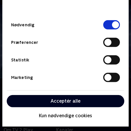
bunden af siden. Læs mere om hvordan TV 2
behandler dine oplysninger i
TV 2s privatlivspolitik
.
Samtykkevalg
Nødvendig
Præferencer
Statistik
Marketing
Om Star Trek: Enterprise
Følg besætningen på rumskibet Enterprise i deres
tidlige pionerdage med udforskning af det ydre rum.
Acceptér alle
Kun nødvendige cookies
Om TV 2 Play
Kanaler