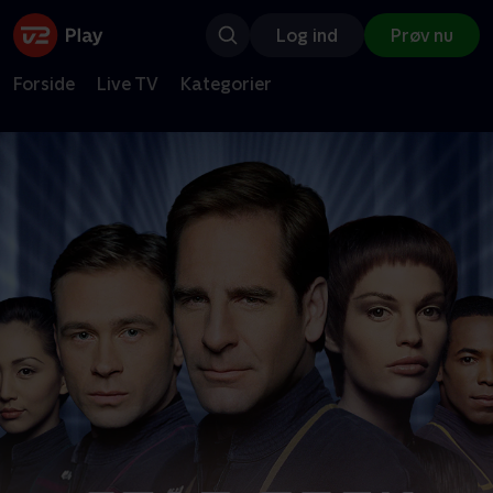
Log ind
Prøv nu
Forside
Live TV
Kategorier