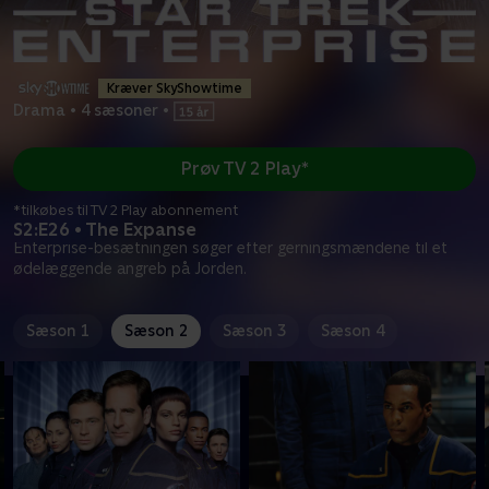
Kræver SkyShowtime
Drama
•
4 sæsoner
•
Prøv TV 2 Play*
*tilkøbes til TV 2 Play abonnement
S2:E26 • The Expanse
Enterprise-besætningen søger efter gerningsmændene til et
ødelæggende angreb på Jorden.
Sæson 1
Sæson 2
Sæson 3
Sæson 4