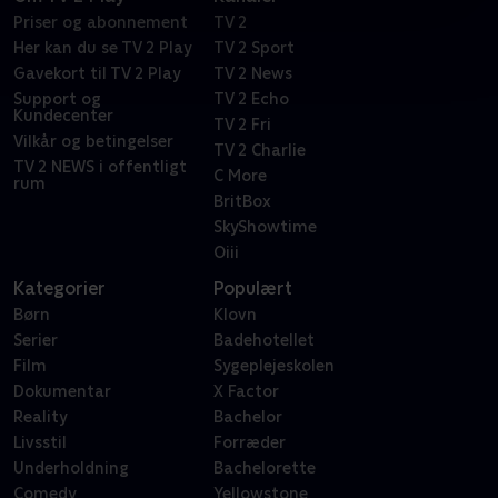
Priser og abonnement
TV 2
Her kan du se TV 2 Play
TV 2 Sport
Gavekort til TV 2 Play
TV 2 News
Support og
TV 2 Echo
Kundecenter
TV 2 Fri
Vilkår og betingelser
TV 2 Charlie
TV 2 NEWS i offentligt
C More
rum
BritBox
SkyShowtime
Oiii
Kategorier
Populært
Børn
Klovn
Serier
Badehotellet
Film
Sygeplejeskolen
Dokumentar
X Factor
Reality
Bachelor
Livsstil
Forræder
Underholdning
Bachelorette
Comedy
Yellowstone