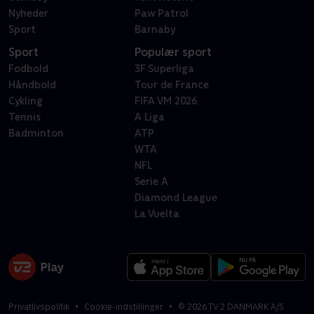
Nyheder
Paw Patrol
Sport
Barnaby
Sport
Populær sport
Fodbold
3F Superliga
Håndbold
Tour de France
Cykling
FIFA VM 2026
Tennis
A Liga
Badminton
ATP
WTA
NFL
Serie A
Diamond League
La Vuelta
Privatlivspolitik
Cookie-indstillinger
©
2026
TV 2 DANMARK A/S