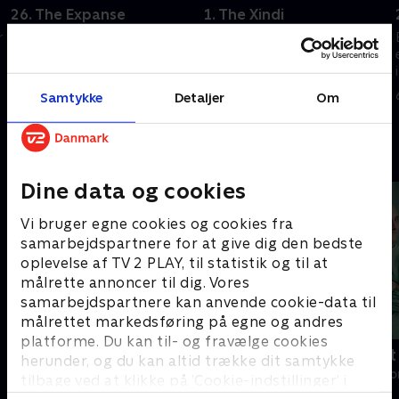
26. The Expanse
1. The Xindi
r
Enterprise-besætningen søger
Kaptajn Archer og hans
efter gerningsmændene til et
besætning sætter sig for at få
ødelæggende angreb på
oplysninger om det mystiske
Jorden.
Xindi-folk.
Samtykke
Detaljer
Om
22. september 2023 • 41 min
6. oktober 2023 • 41 min
Andre så også
Dine data og cookies
Vi bruger egne cookies og cookies fra
samarbejdspartnere for at give dig den bedste
oplevelse af TV 2 PLAY, til statistik og til at
målrette annoncer til dig. Vores
samarbejdspartnere kan anvende cookie-data til
målrettet markedsføring på egne og andres
platforme. Du kan til- og fravælge cookies
Happy fucking Pride
Fake Patient
herunder, og du kan altid trække dit samtykke
Drama • 1 sæsoner
Drama • 1 sæso
tilbage ved at klikke på ’Cookie-indstillinger’ i