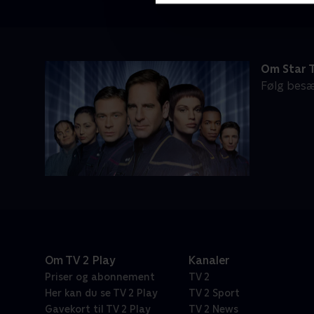
Om Star T
Følg besæ
Om TV 2 Play
Kanaler
Priser og abonnement
TV 2
Her kan du se TV 2 Play
TV 2 Sport
Gavekort til TV 2 Play
TV 2 News