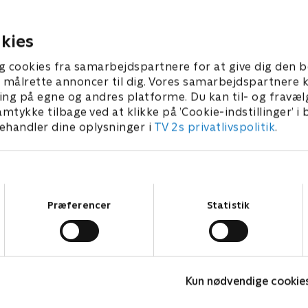
ber 2023 • 42 min
22. september 2023 • 42 min
kies
g cookies fra samarbejdspartnere for at give dig den b
l at målrette annoncer til dig. Vores samarbejdspartner
ing på egne og andres platforme. Du kan til- og fravæl
amtykke tilbage ved at klikke på ’Cookie-indstillinger’ i
handler dine oplysninger i
TV 2s privatlivspolitik
.
Samtykkevalg
Præferencer
Statistik
Fake Patient
K
Kun nødvendige cookie
Drama • 1 sæsoner
D