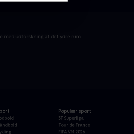
ge med udforskning af det ydre rum.
port
Populær sport
odbold
3F Superliga
åndbold
Tour de France
ykling
FIFA VM 2026