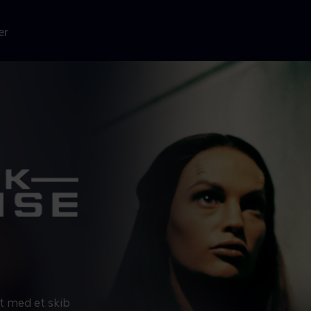
er
t med et skib