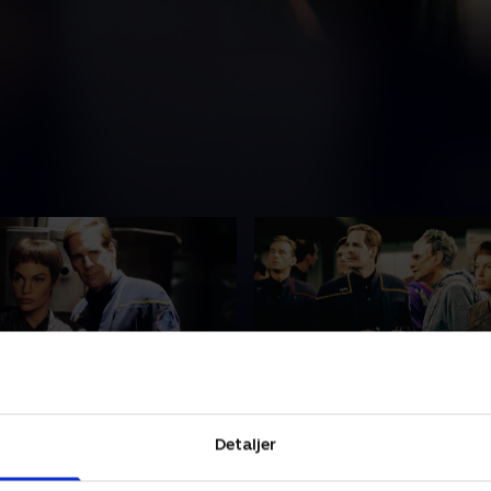
unate Son
11. Cold Front
Detaljer
e befinder sig fanget midt i
Kaptajn Archer kommer i e
øst hævnkomplot.
konflikt med Suliban-krigeren