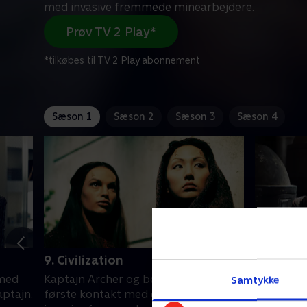
med invasive fremmede minearbejdere.
Prøv TV 2 Play*
*tilkøbes til TV 2 Play abonnement
Sæson 1
Sæson 2
Sæson 3
Sæson 4
9. Civilization
10. Fort
 med
Kaptajn Archer og besætningen får
Enterpris
Samtykke
ptajn.
første kontakt med et skib med
et nådesl