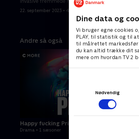
invasive fremmede minearbejdere.
22. septem
22. september 2023 • 42 min
Dine data og coo
Vi bruger egne cookies o
PLAY, til statistik og ti
Andre så også
til målrettet markedsfør
du kan altid trække dit s
mere om hvordan TV 2 be
Nødvendig
Happy fucking Pride
Drama • 1 sæsoner