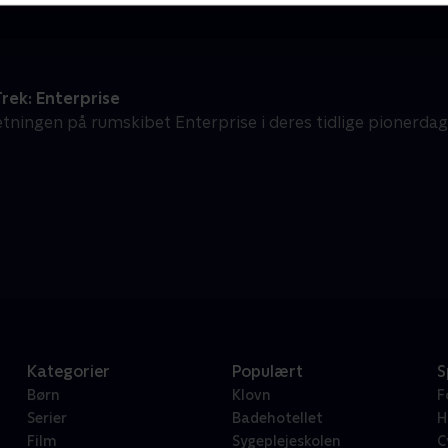
rek: Enterprise
tningen på rumskibet Enterprise i deres tidlige pionerda
Kategorier
Populært
S
Børn
Klovn
F
Serier
Badehotellet
H
Film
Sygeplejeskolen
C