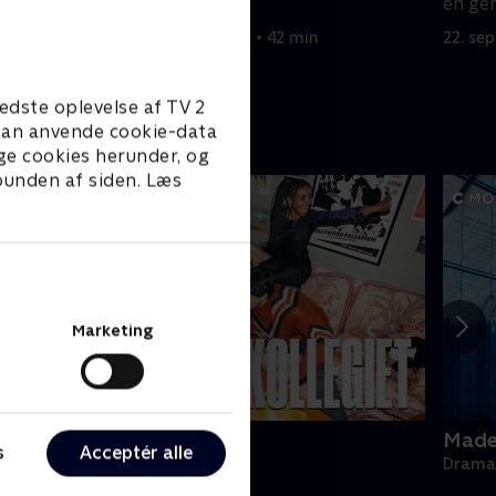
Enterprise.
en ge
22. september 2023 • 42 min
22. se
edste oplevelse af TV 2
e kan anvende cookie-data
ge cookies herunder, og
 bunden af siden. Læs
Marketing
ollegiet
Made 
s
Acceptér alle
rama • 1 sæsoner
Drama 