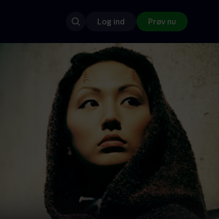
Log ind
Prøv nu