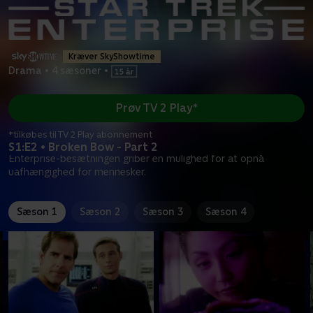
Kræver SkyShowtime
Drama
•
4 sæsoner
•
Prøv TV 2 Play*
*tilkøbes til TV 2 Play abonnement
S1:E2 • Broken Bow - Part 2
Enterprise-besætningen griber en mulighed for at opnå
uafhængighed for mennesker.
Sæson 1
Sæson 2
Sæson 3
Sæson 4