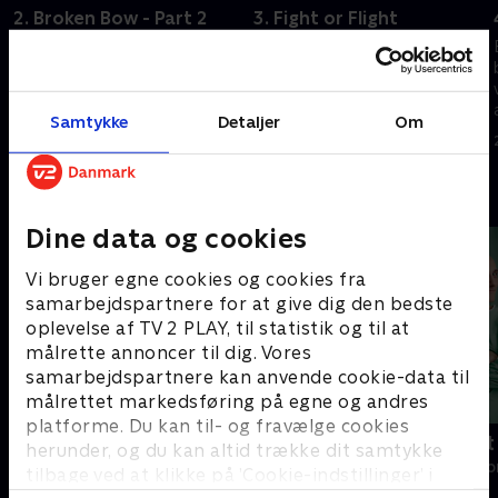
2. Broken Bow - Part 2
3. Fight or Flight
Enterprise-besætningen griber
Archer skal vælge mellem sin
en mulighed for at opnå
besætnings sikkerhed og at
uafhængighed for mennesker.
gøre det rigtige.
22. september 2023 • 41 min
22. september 2023 • 42 min
Samtykke
Detaljer
Om
Andre så også
Dine data og cookies
Vi bruger egne cookies og cookies fra
samarbejdspartnere for at give dig den bedste
oplevelse af TV 2 PLAY, til statistik og til at
målrette annoncer til dig. Vores
samarbejdspartnere kan anvende cookie-data til
målrettet markedsføring på egne og andres
platforme. Du kan til- og fravælge cookies
Happy fucking Pride
Fake Patient
herunder, og du kan altid trække dit samtykke
Drama • 1 sæsoner
Drama • 1 sæso
tilbage ved at klikke på ’Cookie-indstillinger’ i