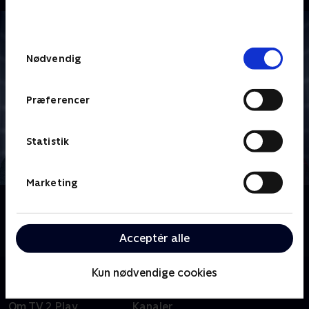
bunden af siden. Læs mere om hvordan TV 2
behandler dine oplysninger i
TV 2s privatlivspolitik
.
Samtykkevalg
Nødvendig
Præferencer
Statistik
Marketing
Om Star Trek: Enterprise
Følg besætningen på rumskibet Enterprise i deres
tidlige pionerdage med udforskning af det ydre rum.
Acceptér alle
Kun nødvendige cookies
Om TV 2 Play
Kanaler