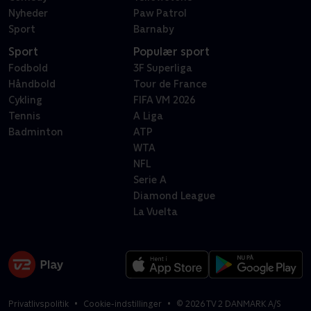
Nyheder
Paw Patrol
Sport
Barnaby
Sport
Populær sport
Fodbold
3F Superliga
Håndbold
Tour de France
Cykling
FIFA VM 2026
Tennis
A Liga
Badminton
ATP
WTA
NFL
Serie A
Diamond League
La Vuelta
Privatlivspolitik
Cookie-indstillinger
©
2026
TV 2 DANMARK A/S