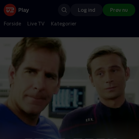
Log ind
Prøv nu
Forside
Live TV
Kategorier