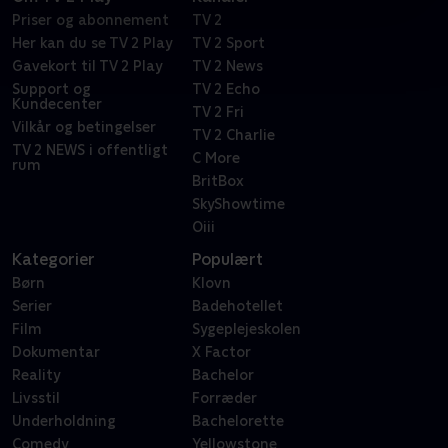
Priser og abonnement
TV 2
Her kan du se TV 2 Play
TV 2 Sport
Gavekort til TV 2 Play
TV 2 News
Support og
TV 2 Echo
Kundecenter
TV 2 Fri
Vilkår og betingelser
TV 2 Charlie
TV 2 NEWS i offentligt
C More
rum
BritBox
SkyShowtime
Oiii
Kategorier
Populært
Børn
Klovn
Serier
Badehotellet
Film
Sygeplejeskolen
Dokumentar
X Factor
Reality
Bachelor
Livsstil
Forræder
Underholdning
Bachelorette
Comedy
Yellowstone