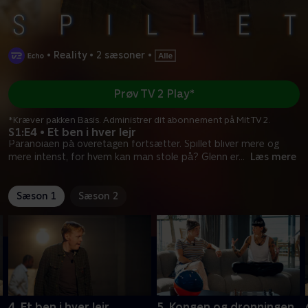
•
Reality
•
2 sæsoner
•
Prøv TV 2 Play*
*Kræver pakken Basis. Administrer dit abonnement på Mit TV 2.
S1:E4 • Et ben i hver lejr
Paranoiaen på overetagen fortsætter. Spillet bliver mere og
mere intenst, for hvem kan man stole på? Glenn er
...
Læs mere
Sæson 1
Sæson 2
4. Et ben i hver lejr
5. Kongen og dronningen