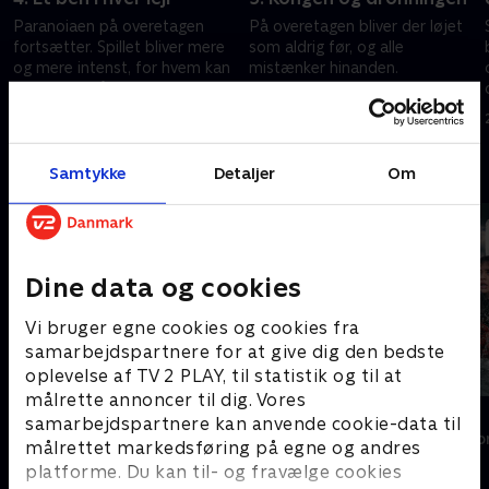
Paranoiaen på overetagen
På overetagen bliver der løjet
fortsætter. Spillet bliver mere
som aldrig før, og alle
og mere intenst, for hvem kan
mistænker hinanden.
man stole på? Glenn er i et
Sammenholdet i kælderen
stort dilemma.
vokser sig til gengæld stærkere
12. februar 2025 • 58 min
19. februar 2025 • 59 min
under de trange kår.
Andre så også
Samtykke
Detaljer
Om
Dine data og cookies
Vi bruger egne cookies og cookies fra
samarbejdspartnere for at give dig den bedste
oplevelse af TV 2 PLAY, til statistik og til at
målrette annoncer til dig. Vores
Forræder
Korpset
samarbejdspartnere kan anvende cookie-data til
Reality • 4 sæsoner
Reality • 8 sæso
målrettet markedsføring på egne og andres
platforme. Du kan til- og fravælge cookies