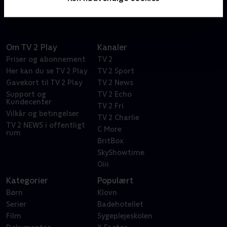
Om TV 2 Play
Kanaler
Priser og abonnement
TV 2
Her kan du se TV 2 Play
TV 2 Sport
Gavekort til TV 2 Play
TV 2 News
Support og
TV 2 Echo
Kundecenter
TV 2 Fri
Vilkår og betingelser
TV 2 Charlie
TV 2 NEWS i offentligt
C More
rum
BritBox
SkyShowtime
Oiii
Kategorier
Populært
Børn
Klovn
Serier
Badehotellet
Film
Sygeplejeskolen