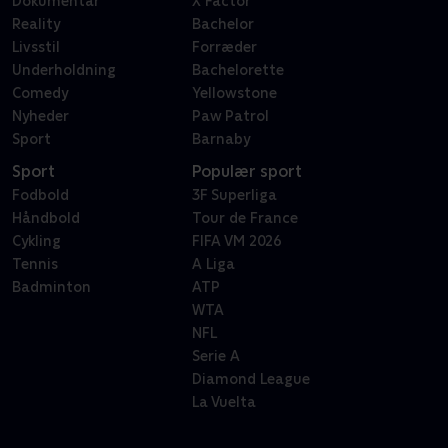
Dokumentar
X Factor
Reality
Bachelor
Livsstil
Forræder
Underholdning
Bachelorette
Comedy
Yellowstone
Nyheder
Paw Patrol
Sport
Barnaby
Sport
Populær sport
Fodbold
3F Superliga
Håndbold
Tour de France
Cykling
FIFA VM 2026
Tennis
A Liga
Badminton
ATP
WTA
NFL
Serie A
Diamond League
La Vuelta