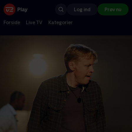
Log ind
Prøv nu
Forside
Live TV
Kategorier