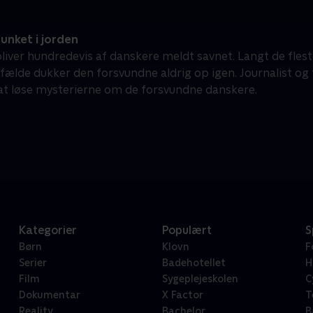
unket i jorden
liver hundredevis af danskere meldt savnet. Langt de fleste
lfælde dukker den forsvundne aldrig op igen. Journalist og t
at løse mysterierne om de forsvundne danskere.
Kategorier
Populært
S
Børn
Klovn
F
Serier
Badehotellet
H
Film
Sygeplejeskolen
C
Dokumentar
X Factor
T
Reality
Bachelor
B