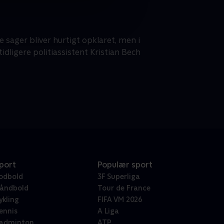
 sager bliver hurtigt opklaret, men i
idligere politiassistent Kristian Bech
port
Populær sport
odbold
3F Superliga
åndbold
Tour de France
ykling
FIFA VM 2026
ennis
A Liga
adminton
ATP