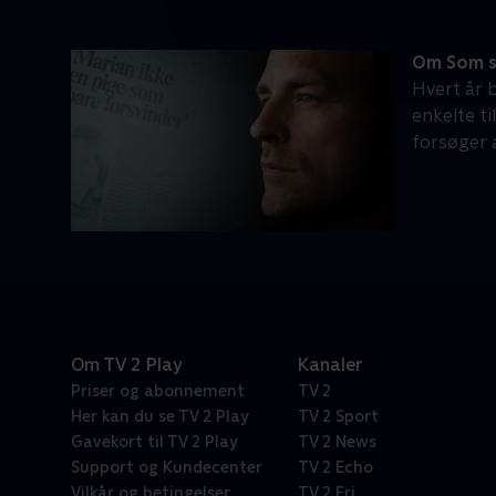
Om Som s
Hvert år b
enkelte ti
forsøger 
Om TV 2 Play
Kanaler
Priser og abonnement
TV 2
Her kan du se TV 2 Play
TV 2 Sport
Gavekort til TV 2 Play
TV 2 News
Support og Kundecenter
TV 2 Echo
Vilkår og betingelser
TV 2 Fri