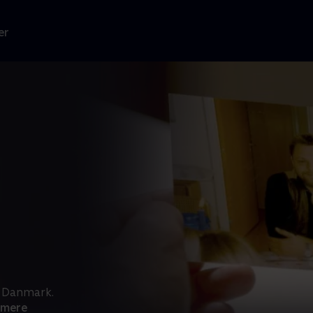
er
 i Danmark.
 mere