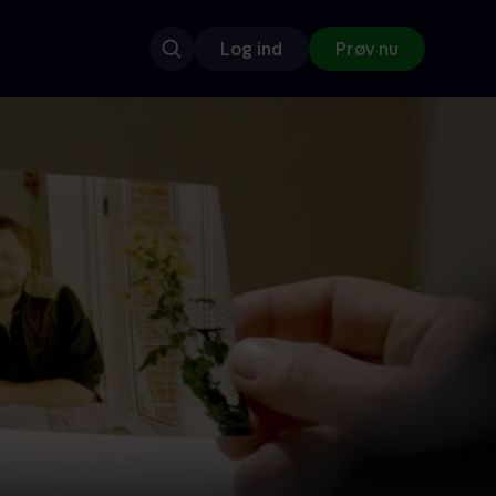
Log ind
Prøv nu