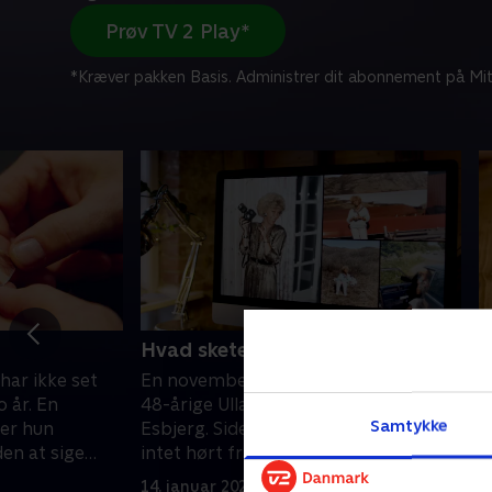
Prøv TV 2 Play*
*Kræver pakken Basis. Administrer dit abonnement på Mit
Hvad skete der med Ulla?
H
har ikke set
En novemberaften i 1997 forlader
I
 år. En
48-årige Ulla Bødker sit hjem i
C
Samtykke
der hun
Esbjerg. Siden har hendes familie
y
en at sige
intet hørt fra hende. Ulla er
i
or?
forsvundet.
14. januar 2021 • 43 min
2