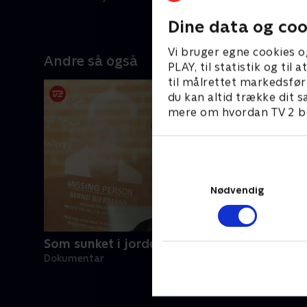
Dine data og coo
Vi bruger egne cookies o
Andre så også
PLAY, til statistik og ti
til målrettet markedsfør
du kan altid trække dit s
mere om hvordan TV 2 be
Nødvendig
Som sunket i jorden - de nye spor
Dokumentar