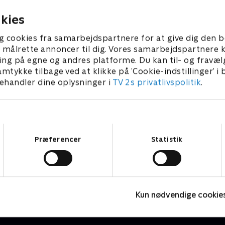
kies
g cookies fra samarbejdspartnere for at give dig den b
l at målrette annoncer til dig. Vores samarbejdspartner
ing på egne og andres platforme. Du kan til- og fravæl
amtykke tilbage ved at klikke på ’Cookie-indstillinger’ i
handler dine oplysninger i
TV 2s privatlivspolitik
.
Samtykkevalg
Præferencer
Statistik
De forsvundne fædre
O
Dokumentar • 3 sæsoner
D
Kun nødvendige cookie