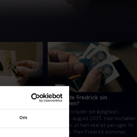
dt René?
Planlagde Fredrick sin
forsvinden?
é Michael Bodilsen
Fredrick forlader sin lejlighed i
rk. Ingen har hørt
Om
Næstved i august 2015. Han fortæller
tian Bech
sin familie, at han skal et par uger til
or at finde svar.
Hamborg. Men Fredrick kommer
n