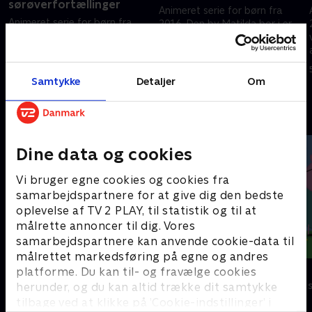
sørøverfortællinger
Animeret serie for børn fra
Animeret serie for børn fra
2016. Den by Matilda bor i er
2016. Den by Matilda bor i er
vildt kedelig. Men så en dag
vildt kedelig. Men så en dag
ankommer der en
ankommer der en
sørøverfamilie!
5. marts 2026 • 11 min
sørøverfamilie!
Samtykke
Detaljer
Om
5. marts 2026 • 11 min
Andre så også
Dine data og cookies
Vi bruger egne cookies og cookies fra
samarbejdspartnere for at give dig den bedste
oplevelse af TV 2 PLAY, til statistik og til at
målrette annoncer til dig. Vores
samarbejdspartnere kan anvende cookie-data til
målrettet markedsføring på egne og andres
Geckos Garage
Gurli Gris
platforme. Du kan til- og fravælge cookies
Børneserier • 2 sæsoner
Børneserier • 4
herunder, og du kan altid trække dit samtykke
tilbage ved at klikke på ’Cookie-indstillinger’ i