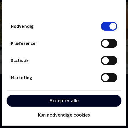
bunden af siden. Læs mere om hvordan TV 2
behandler dine oplysninger i
TV 2s privatlivspolitik
.
Samtykkevalg
Nødvendig
Præferencer
Statistik
Marketing
Om Sørøverne flytter ind
Animeret serie for børn fra 2017. Den by Matilda bor
i er vildt kedelig. Men så en dag ankommer der en
Acceptér alle
sørøverfamilie!
Kun nødvendige cookies