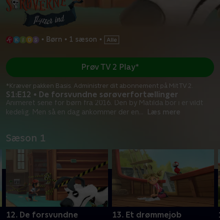
•
Børn
•
1 sæson
•
Prøv TV 2 Play*
*Kræver pakken Basis. Administrer dit abonnement på Mit TV 2.
S1:E12 • De forsvundne sørøverfortællinger
Animeret serie for børn fra 2016. Den by Matilda bor i er vildt
kedelig. Men så en dag ankommer der en
...
Læs mere
Sæson 1
12. De forsvundne
13. Et drømmejob