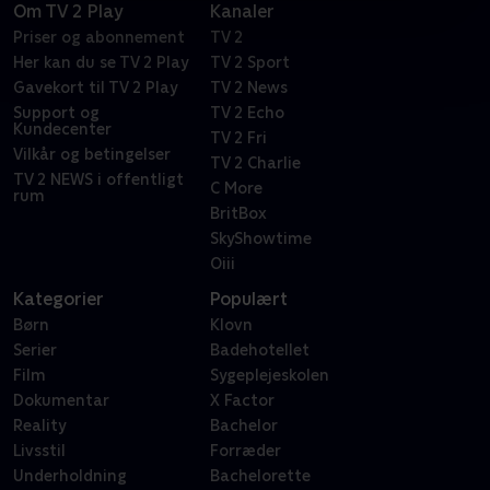
Om TV 2 Play
Kanaler
Priser og abonnement
TV 2
Her kan du se TV 2 Play
TV 2 Sport
Gavekort til TV 2 Play
TV 2 News
Support og
TV 2 Echo
Kundecenter
TV 2 Fri
Vilkår og betingelser
TV 2 Charlie
TV 2 NEWS i offentligt
C More
rum
BritBox
SkyShowtime
Oiii
Kategorier
Populært
Børn
Klovn
Serier
Badehotellet
Film
Sygeplejeskolen
Dokumentar
X Factor
Reality
Bachelor
Livsstil
Forræder
Underholdning
Bachelorette