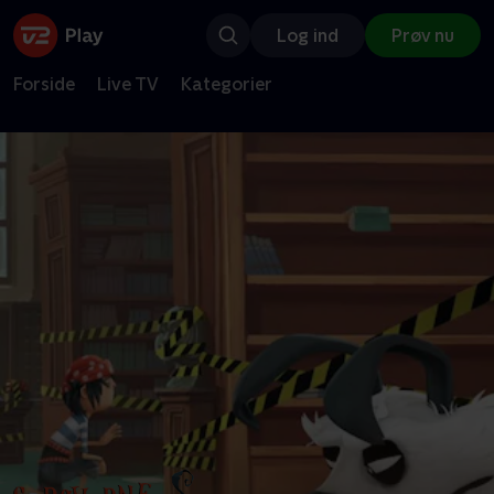
Log ind
Prøv nu
Forside
Live TV
Kategorier