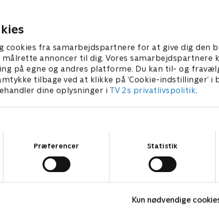
ingen ud af balance.
teammedlem.
5 • 42 min
2. juni 2025 • 42 min
kies
g cookies fra samarbejdspartnere for at give dig den b
l at målrette annoncer til dig. Vores samarbejdspartner
ing på egne og andres platforme. Du kan til- og fravæl
amtykke tilbage ved at klikke på ’Cookie-indstillinger’ i
handler dine oplysninger i
TV 2s privatlivspolitik
.
Samtykkevalg
Præferencer
Statistik
Skadestuen i Holby
H
Kun nødvendige cookie
Drama • 1 sæsoner
D