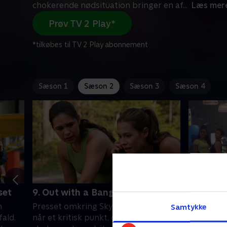
chokerende nødsituation bringer en af
...
Læs mer
Prøv TV 2 Play*
*tilkøbes til TV 2 Play abonnement
Sæson 1
Sæson 2
Sæson 3
Sæson 4
set
9. Out with a Bang
1. Arriv
n
Presset omkring SkyMed-udvidelsen
Da en ny 
Samtykke
ald.
når et kritisk punkt, og en
ankommer,