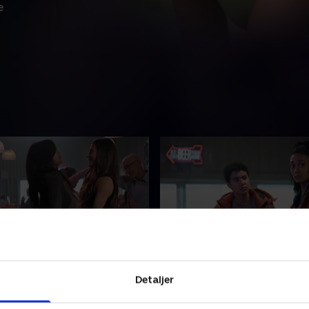
e
als, Departures
2. The Fire
Detaljer
ledende sygeplejerske
Besætningen kæmper med 
 bringer det hele
vanskeligt farvel til et falde