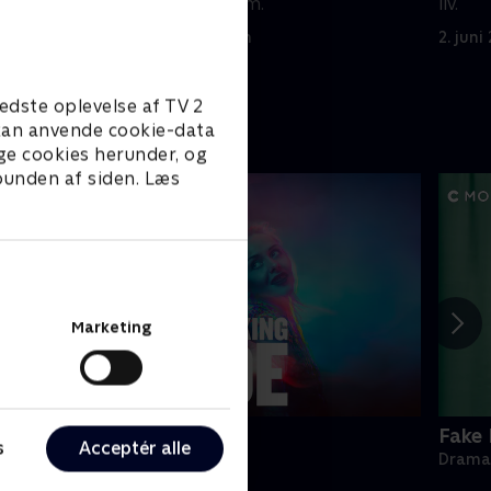
tumult blandt dem.
liv.
2. juni 2025 • 42 min
2. juni
edste oplevelse af TV 2
e kan anvende cookie-data
ge cookies herunder, og
 bunden af siden. Læs
Marketing
appy fucking Pride
Fake 
s
Acceptér alle
rama • 1 sæsoner
Drama 