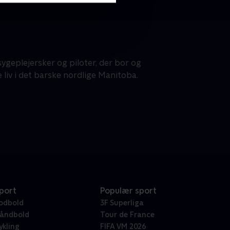
sygeplejersker og piloter, der bor og
liv i det barske nordlige Manitoba.
port
Populær sport
odbold
3F Superliga
åndbold
Tour de France
ykling
FIFA VM 2026