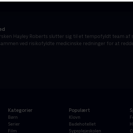
ed
rsken Hayley Roberts slutter sig til et tempofyldt team af 
sammen ved risikofyldte medicinske redninger for at redde 
Kategorier
Populært
S
Børn
Klovn
F
Serier
Badehotellet
H
Film
Sygeplejeskolen
C