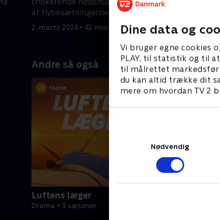
te
chokerende nødsituation bringer en
flybesætn
af flybesætningerne i livsfare.
2. juni 202
.
Dine data og coo
2. marts 2024 • 42 min
Vi bruger egne cookies o
PLAY, til statistik og ti
Andre så også
til målrettet markedsfør
du kan altid trække dit s
mere om hvordan TV 2 be
Nødvendig
Luftens læger
Drama • 3 sæsoner