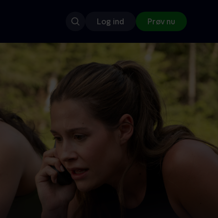
Log ind
Prøv nu