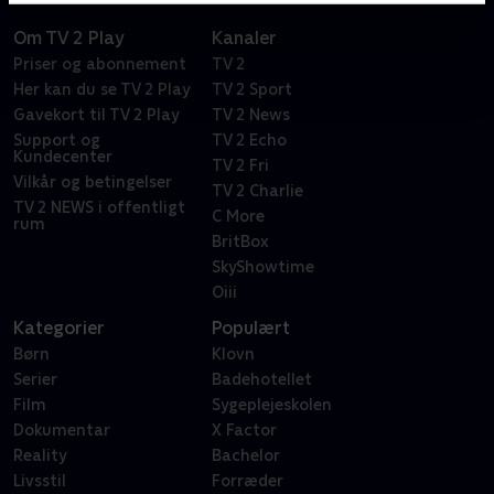
Om TV 2 Play
Kanaler
Priser og abonnement
TV 2
Her kan du se TV 2 Play
TV 2 Sport
Gavekort til TV 2 Play
TV 2 News
Support og
TV 2 Echo
Kundecenter
TV 2 Fri
Vilkår og betingelser
TV 2 Charlie
TV 2 NEWS i offentligt
C More
rum
BritBox
SkyShowtime
Oiii
Kategorier
Populært
Børn
Klovn
Serier
Badehotellet
Film
Sygeplejeskolen
Dokumentar
X Factor
Reality
Bachelor
Livsstil
Forræder