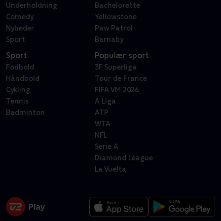
Underholdning
Bachelorette
Comedy
Yellowstone
Nyheder
Paw Patrol
Sport
Barnaby
Sport
Populær sport
Fodbold
3F Superliga
Håndbold
Tour de France
Cykling
FIFA VM 2026
Tennis
A Liga
Badminton
ATP
WTA
NFL
Serie A
Diamond League
La Vuelta