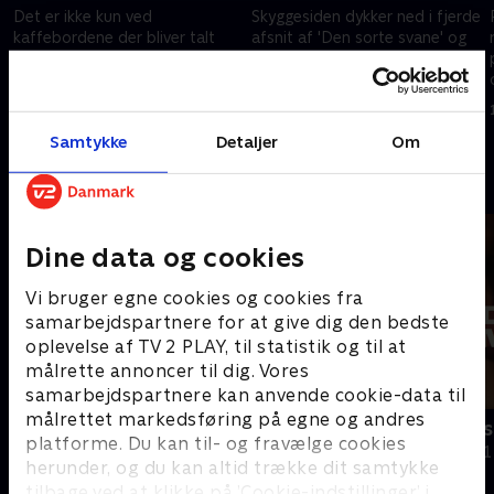
Det er ikke kun ved
Skyggesiden dykker ned i fjerde
kaffebordene der bliver talt
afsnit af 'Den sorte svane' og
om 'Den sorte svane'.
de scener, som topadvokaten
Dokumentaren har i den grad
Nicolai Dyhr forsøgte at få
også vakt opsigt i det
klippet ud af dokumentaren
4. juni 2024 • 14 min
11. juni 2024 • 23 min
kriminelle miljø
Samtykke
Detaljer
Om
Andre så også
Dine data og cookies
Vi bruger egne cookies og cookies fra
samarbejdspartnere for at give dig den bedste
oplevelse af TV 2 PLAY, til statistik og til at
målrette annoncer til dig. Vores
samarbejdspartnere kan anvende cookie-data til
målrettet markedsføring på egne og andres
Den sorte svane
Bordellern
platforme. Du kan til- og fravælge cookies
Dokumentar • 1 sæsoner
Dokumentar • 1
herunder, og du kan altid trække dit samtykke
tilbage ved at klikke på ’Cookie-indstillinger’ i