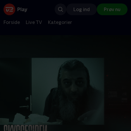
Log ind
Prøv nu
Forside
Live TV
Kategorier