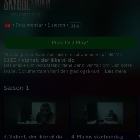
•
Dokumentar
•
1 sæson
•
Prøv TV 2 Play*
*Kræver pakken Basis. Administrer dit abonnement på Mit TV 2.
S1:E3 • Vidnet, der ikke vil dø
Det er ikke kun ved kaffebordene der bliver talt om 'Den sorte
svane'. Dokumentaren har i den grad også vakt
...
Læs mere
Sæson 1
3. Vidnet, der ikke vil dø
4. Malms skæbnedag