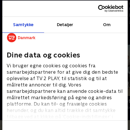
Olivares træner Naiara, da de
deres mærkelige date. Yasmina
får en bekymrende besked fra
og Bony bortskaffer et lig
Alonso
15. maj 2023 • 23 min
8. maj 2023 • 24 min
Samtykke
Detaljer
Om
Andre så også
Dine data og cookies
Vi bruger egne cookies og cookies fra
samarbejdspartnere for at give dig den bedste
oplevelse af TV 2 PLAY, til statistik og til at
målrette annoncer til dig. Vores
samarbejdspartnere kan anvende cookie-data til
målrettet markedsføring på egne og andres
Klovn
Badehotelle
platforme. Du kan til- og fravælge cookies
Komedie • 11 sæsoner
Drama • 10 sæs
herunder, og du kan altid trække dit samtykke
tilbage ved at klikke på ’Cookie-indstillinger’ i
bunden af siden. Læs mere om hvordan TV 2
behandler dine oplysninger i