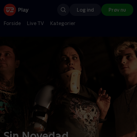
Log ind
Prøv nu
Forside
Live TV
Kategorier
Sin Novedad