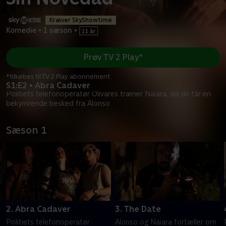
Kræver SkyShowtime
Komedie
•
1 sæson
•
Prøv TV 2 Play*
*tilkøbes til TV 2 Play abonnement
S1:E2 • Abra Cadaver
Politiets telefonoperatør Olivares træner Naiara, da de får en
bekymrende besked fra Alonso
Sæson 1
2. Abra Cadaver
3. The Date
Politiets telefonoperatør
Alonso og Naiara fortæller om