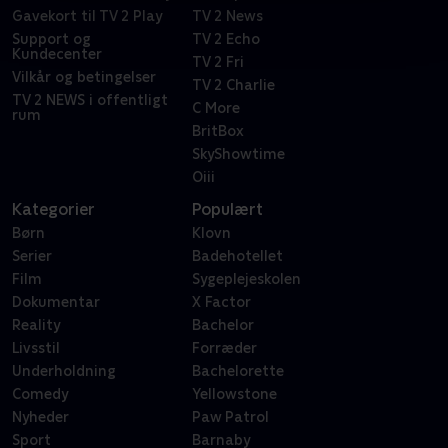
Gavekort til TV 2 Play
TV 2 News
Support og
TV 2 Echo
Kundecenter
TV 2 Fri
Vilkår og betingelser
TV 2 Charlie
TV 2 NEWS i offentligt
C More
rum
BritBox
SkyShowtime
Oiii
Kategorier
Populært
Børn
Klovn
Serier
Badehotellet
Film
Sygeplejeskolen
Dokumentar
X Factor
Reality
Bachelor
Livsstil
Forræder
Underholdning
Bachelorette
Comedy
Yellowstone
Nyheder
Paw Patrol
Sport
Barnaby