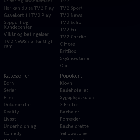
Priser og abonnement
TV 2
Her kan du se TV 2 Play
TV 2 Sport
Gavekort til TV 2 Play
TV 2 News
Support og
TV 2 Echo
Kundecenter
TV 2 Fri
Vilkår og betingelser
TV 2 Charlie
TV 2 NEWS i offentligt
C More
rum
BritBox
SkyShowtime
Oiii
Kategorier
Populært
Børn
Klovn
Serier
Badehotellet
Film
Sygeplejeskolen
Dokumentar
X Factor
Reality
Bachelor
Livsstil
Forræder
Underholdning
Bachelorette
Comedy
Yellowstone