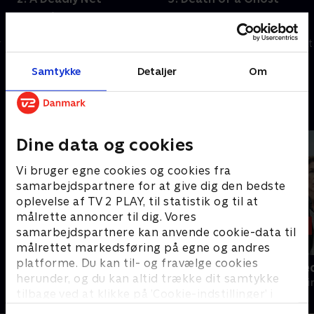
Sylvia går undercover i en villa
Sylvia bliver kidnappet og
ved søen, hvor hun opklarer et
kæmper for sit liv, mens Riva
r
mord og konfronterer en
og hendes familie gør alt for at
skikkelse fra sin fortid.
finde hende.
Samtykke
Detaljer
Om
11. september 2024 • 88 min
11. september 2024 • 87 min
Andre så også
Dine data og cookies
Vi bruger egne cookies og cookies fra
samarbejdspartnere for at give dig den bedste
oplevelse af TV 2 PLAY, til statistik og til at
målrette annoncer til dig. Vores
samarbejdspartnere kan anvende cookie-data til
målrettet markedsføring på egne og andres
platforme. Du kan til- og fravælge cookies
Mord på Mallorca
Gerningssted
herunder, og du kan altid trække dit samtykke
Krimi & Spænding • 2 sæsoner
Krimi & Spændi
tilbage ved at klikke på ’Cookie-indstillinger’ i
bunden af siden. Læs mere om hvordan TV 2