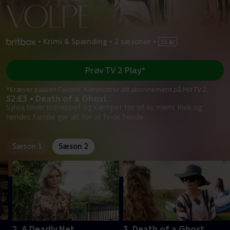
•
Krimi & Spænding
•
2 sæsoner
•
Prøv TV 2 Play*
*Kræver pakken Favorit. Administrer dit abonnement på Mit TV 2.
S2:E3 • Death of a Ghost
Sylvia bliver kidnappet og kæmper for sit liv, mens Riva og
hendes familie gør alt for at finde hende.
Sæson 1
Sæson 2
2. A Deadly Net
3. Death of a Ghost