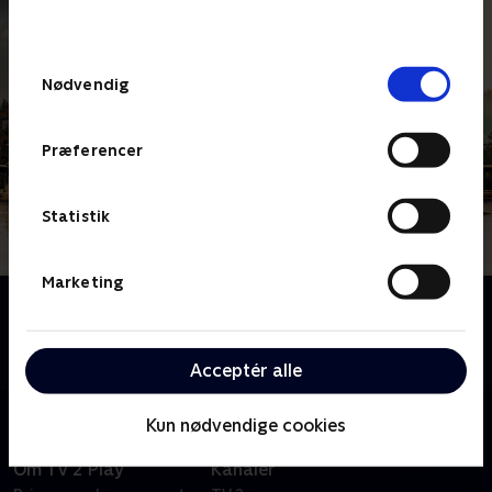
behandler dine oplysninger i
TV 2s privatlivspolitik
.
Samtykkevalg
Nødvendig
Præferencer
Statistik
Marketing
Om Signora Volpe
Sylvia Fox er en tidligere britisk MI6-agent, der bliver
involveret i opklaringen af forbrydelser i Italien.
Acceptér alle
Kun nødvendige cookies
Om TV 2 Play
Kanaler