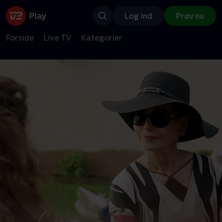
Log ind
Prøv nu
Forside
Live TV
Kategorier