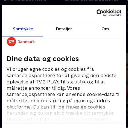
Sylvia Fox, en tidligere MI6-
Sylvia assisterer ved en
spion, rejser til sin nieces
arkæologisk udgravning i
bryllup i Italien. Fejringen taber
Castello de Monterosa, hvor
dog pusten, da gommen
hun finder skelettet af en pige,
forsvinder og efterlader liget af
der forsvandt 25 år tidligere.
Samtykke
Detaljer
Om
1. maj 2023 • 88 min
1. maj 2023 • 83 min
en kvinde.
Andre så også
Dine data og cookies
Vi bruger egne cookies og cookies fra
samarbejdspartnere for at give dig den bedste
oplevelse af TV 2 PLAY, til statistik og til at
målrette annoncer til dig. Vores
samarbejdspartnere kan anvende cookie-data til
målrettet markedsføring på egne og andres
platforme. Du kan til- og fravælge cookies
Mord på Mallorca
Gerningssted
herunder, og du kan altid trække dit samtykke
Krimi & Spænding • 2 sæsoner
Krimi & Spændi
tilbage ved at klikke på ’Cookie-indstillinger’ i
bunden af siden. Læs mere om hvordan TV 2