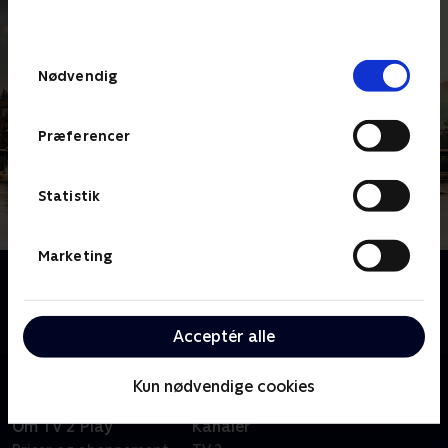
behandler dine oplysninger i
TV 2s privatlivspolitik
.
Samtykkevalg
Nødvendig
Præferencer
Statistik
Marketing
Om Signora Volpe
Sylvia Fox er en tidligere britisk MI6-agent, der bliver
involveret i opklaringen af forbrydelser i Italien.
Acceptér alle
Kun nødvendige cookies
Om TV 2 Play
Kanaler