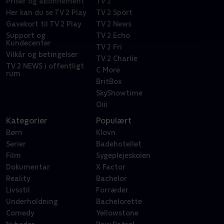
Priser og abonnement
TV 2
Her kan du se TV 2 Play
TV 2 Sport
Gavekort til TV 2 Play
TV 2 News
Support og
TV 2 Echo
Kundecenter
TV 2 Fri
Vilkår og betingelser
TV 2 Charlie
TV 2 NEWS i offentligt
C More
rum
BritBox
SkyShowtime
Oiii
Kategorier
Populært
Børn
Klovn
Serier
Badehotellet
Film
Sygeplejeskolen
Dokumentar
X Factor
Reality
Bachelor
Livsstil
Forræder
Underholdning
Bachelorette
Comedy
Yellowstone