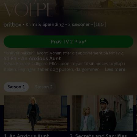
•
Krimi & Spænding
•
2 sæsoner
•
Prøv TV 2 Play*
*Kræver pakken Favorit. Administrer dit abonnement på Mit TV 2.
S1:E1 • An Anxious Aunt
Sylvia Fox, en tidligere MI6-spion, rejser til sin nieces bryllup i
Italien. Fejringen taber dog pusten, da gommen
...
Læs mere
Sæson 1
Sæson 2
1. An Anxious Aunt
2. Secrets and Sacrifies