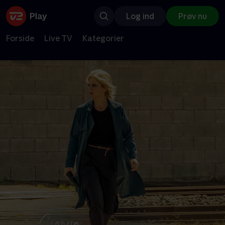
Log ind
Prøv nu
Forside
Live TV
Kategorier