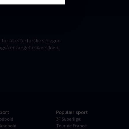
 for at efterforske sin egen
gså er fanget i skærsilden.
port
Populær sport
odbold
3F Superliga
åndbold
Tour de France