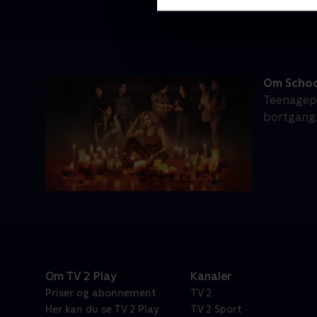
Om School
Teenagepig
bortgang.
Om TV 2 Play
Kanaler
Priser og abonnement
TV 2
Her kan du se TV 2 Play
TV 2 Sport