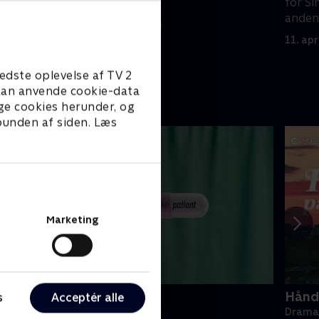
nde med
levende verden.
for S
anden
5. april 2025 • 7 min
efter 
11. apr
edste oplevelse af TV 2
e kan anvende cookie-data
ge cookies herunder, og
 bunden af siden. Læs
Marketing
ake Patient
Hånde
s
Acceptér alle
rama • 1 sæsoner
Drama 