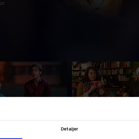
or.
lsernes træf
7. Brug af et radioaktivt
beskyttelsesrum
rne finder en sammenhæng
Detaljer
Janet flygter fra mr. Martin
res "ar". Simons hold tager