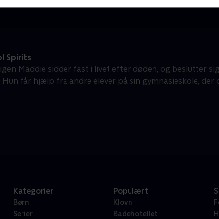
 Spirits
en Maddie sidder fast i livet efter døden, og beslutter sig
 Hun får hjælp fra andre elever på sin gymnasieskole, der o
Kategorier
Populært
S
Børn
Klovn
F
Serier
Badehotellet
H