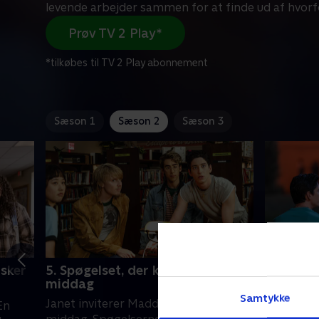
levende arbejder sammen for at finde ud af hvorf
Prøv TV 2 Play*
*tilkøbes til TV 2 Play abonnement
Sæson 1
Sæson 2
Sæson 3
usker
5. Spøgelset, der kommer til
6. Spøge
middag
Spøgelse
Samtykke
Janet inviterer Maddies venner til
En
mellem de