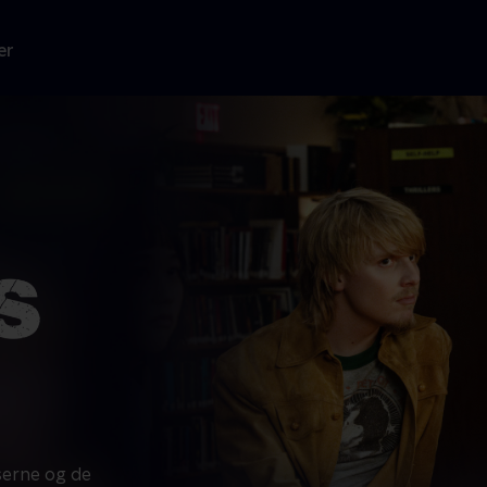
er
serne og de