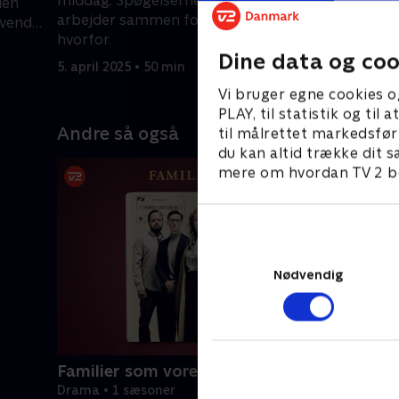
middag. Spøgelserne og de levende
len
Janet med
arbejder sammen for at finde ud af
evende
5. april 20
hvorfor.
Dine data og coo
5. april 2025 • 50 min
Vi bruger egne cookies o
PLAY, til statistik og ti
Andre så også
til målrettet markedsfør
du kan altid trække dit s
mere om hvordan TV 2 be
Nødvendig
Familier som vores
Drama • 1 sæsoner