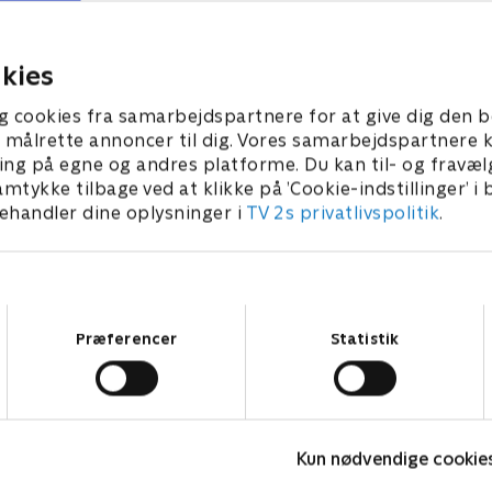
kræver, at Simon tager he
 til en fjerntliggende hytte
tilbage til skolen.
25 • 50 min
5. april 2025 • 49 min
kies
g cookies fra samarbejdspartnere for at give dig den b
l at målrette annoncer til dig. Vores samarbejdspartner
ing på egne og andres platforme. Du kan til- og fravæl
amtykke tilbage ved at klikke på ’Cookie-indstillinger’ i
handler dine oplysninger i
TV 2s privatlivspolitik
.
Samtykkevalg
Præferencer
Statistik
Happy fucking Pride
F
Kun nødvendige cookie
Drama • 1 sæsoner
D