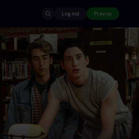
Log ind
Prøv nu