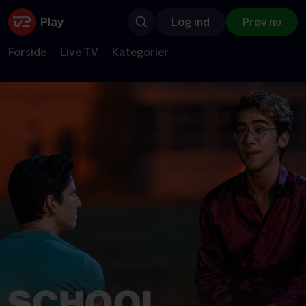
Log ind
Prøv nu
Forside
Live TV
Kategorier