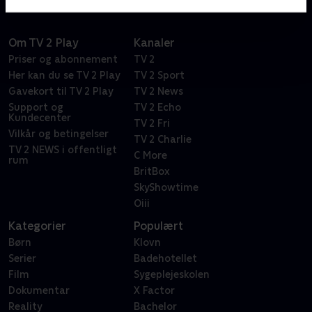
Om TV 2 Play
Kanaler
Priser og abonnement
TV 2
Her kan du se TV 2 Play
TV 2 Sport
Gavekort til TV 2 Play
TV 2 News
Support og
TV 2 Echo
Kundecenter
TV 2 Fri
Vilkår og betingelser
TV 2 Charlie
TV 2 NEWS i offentligt
C More
rum
BritBox
SkyShowtime
Oiii
Kategorier
Populært
Børn
Klovn
Serier
Badehotellet
Film
Sygeplejeskolen
Dokumentar
X Factor
Reality
Bachelor