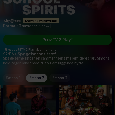
Kræver SkyShowtime
Drama
•
3 sæsoner
•
Prøv TV 2 Play*
*tilkøbes til TV 2 Play abonnement
S2:E6 • Spøgelsernes træf
Spøgelserne finder en sammenhæng mellem deres "ar". Simons
hold tager Janet med til en fjerntliggende hytte
Sæson 1
Sæson 2
Sæson 3