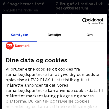
6. Spøgelsernes træf
7. Brug af et radioaktivt
beskyttelsesrum
Spøgelserne finder en
Janet flygter fra mr. Martin og
sammenhæng mellem deres
kræver, at Simon tager hende
"ar". Simons hold tager Janet
med tilbage til skolen.
med til en fjerntliggende hytte
5. april 2025 • 49 min
5. april 2025 • 50 min
Samtykke
Detaljer
Om
Andre så også
Dine data og cookies
Vi bruger egne cookies og cookies fra
samarbejdspartnere for at give dig den bedste
oplevelse af TV 2 PLAY, til statistik og til at
målrette annoncer til dig. Vores
samarbejdspartnere kan anvende cookie-data til
målrettet markedsføring på egne og andres
Familier som vores
Happy fucki
platforme. Du kan til- og fravælge cookies
herunder, og du kan altid trække dit samtykke
Drama • 1 sæsoner
Drama • 1 sæso