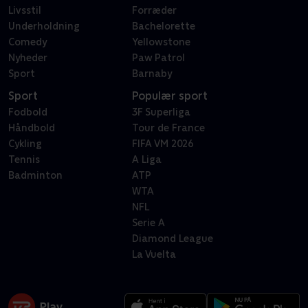
Livsstil
Forræder
Underholdning
Bachelorette
Comedy
Yellowstone
Nyheder
Paw Patrol
Sport
Barnaby
Sport
Populær sport
Fodbold
3F Superliga
Håndbold
Tour de France
Cykling
FIFA VM 2026
Tennis
A Liga
Badminton
ATP
WTA
NFL
Serie A
Diamond League
La Vuelta