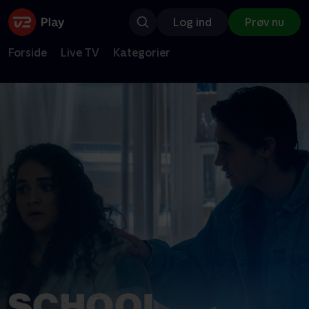
Log ind
Prøv nu
Forside
Live TV
Kategorier