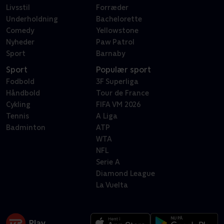
Livsstil
Forræder
Underholdning
Bachelorette
Comedy
Yellowstone
Nyheder
Paw Patrol
Sport
Barnaby
Sport
Populær sport
Fodbold
3F Superliga
Håndbold
Tour de France
Cykling
FIFA VM 2026
Tennis
A Liga
Badminton
ATP
WTA
NFL
Serie A
Diamond League
La Vuelta