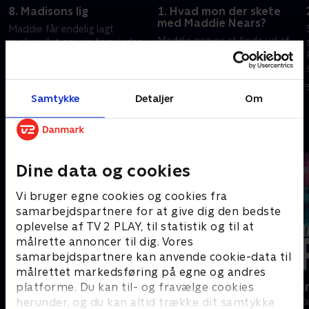
8. Madisons lig
1. Hvad mon der skete
med Maddie Nears?
Maddie får endelig lagt
Maddie prøver at finde ud af,
puslespillet om sin forsvinden.
hvordan hun kan genforenes
Det får alvorlige konsekvenser i
med sin krop. Janet vender
både åndeverdenen og den
tilbage til sin families nu
levende verden.
9. august 2024 • 50 min
forfaldne bondegård.
Samtykke
Detaljer
Om
5. april 2025 • 48 min
Andre så også
Dine data og cookies
Vi bruger egne cookies og cookies fra
samarbejdspartnere for at give dig den bedste
oplevelse af TV 2 PLAY, til statistik og til at
målrette annoncer til dig. Vores
samarbejdspartnere kan anvende cookie-data til
målrettet markedsføring på egne og andres
Familier som vores
Happy fucki
platforme. Du kan til- og fravælge cookies
herunder, og du kan altid trække dit samtykke
Drama • 1 sæsoner
Drama • 1 sæso