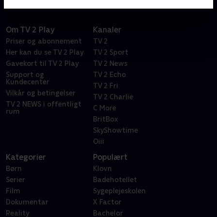
Om TV 2 Play
Kanaler
Priser og abonnement
TV 2
Her kan du se TV 2 Play
TV 2 Sport
Gavekort til TV 2 Play
TV 2 News
Support og
TV 2 Echo
Kundecenter
TV 2 Fri
Vilkår og betingelser
TV 2 Charlie
TV 2 NEWS i offentligt
C More
rum
BritBox
SkyShowtime
Oiii
Kategorier
Populært
Børn
Klovn
Serier
Badehotellet
Film
Sygeplejeskolen
Dokumentar
X Factor
Reality
Bachelor